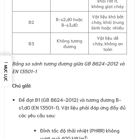
khói rất ít,
không giọt cháy
Vật liệu khó bắt
B-s2,d0 hoặc
B2
cháy, khói trung
B-s3,d0
bình hoặc nhiều
Vật liệu dễ
Không tương
B3
cháy, không an
đương
toàn
→
Bảng so sánh tương đương giữa GB 8624-2012 và
MỤC LỤC
EN 13501-1
Chú giải:
Để đạt B1 (GB 8624-2012) và tương đương B-
s1,d0 (EN 13501-1). Vật liệu phải đáp ứng đầy đủ
các yêu cầu sau:
Đỉnh tốc độ thải nhiệt (PHRR) không
vượt quá 400 kW/m²;