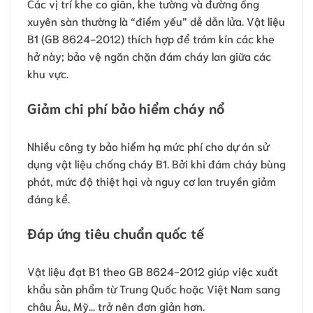
Các vị trí khe co giãn, khe tường và đường ống
xuyên sàn thường là “điểm yếu” dễ dẫn lửa. Vật liệu
B1 (GB 8624-2012) thích hợp để trám kín các khe
hở này; bảo vệ ngăn chặn đám cháy lan giữa các
khu vực.
Giảm chi phí bảo hiểm cháy nổ
Nhiều công ty bảo hiểm hạ mức phí cho dự án sử
dụng vật liệu chống cháy B1. Bởi khi đám cháy bùng
phát, mức độ thiệt hại và nguy cơ lan truyền giảm
đáng kể.
Đáp ứng tiêu chuẩn quốc tế
Vật liệu đạt B1 theo GB 8624-2012 giúp việc xuất
khẩu sản phẩm từ Trung Quốc hoặc Việt Nam sang
châu Âu, Mỹ… trở nên đơn giản hơn.