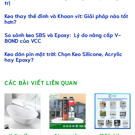
trị
Keo thay thế đinh và Khoan vít: Giải pháp nào tốt
hơn?
So sánh keo SBS và Epoxy: Lý do nâng cấp V-
BOND của VCC
Keo dán pin mặt trời: Chọn Keo Silicone, Acrylic
hay Epoxy?
CÁC BÀI VIẾT LIÊN QUAN
Hướng dẫn
Các mẹo sử
10 Dấu hiệu