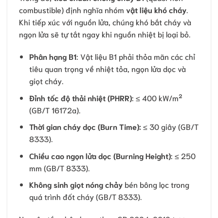
combustible) định nghĩa nhóm
vật liệu khó cháy
.
Khi tiếp xúc với nguồn lửa, chúng khó bắt cháy và
ngọn lửa sẽ tự tắt ngay khi nguồn nhiệt bị loại bỏ.
Phân hạng B1
: Vật liệu B1 phải thỏa mãn các chỉ
tiêu quan trọng về nhiệt tỏa, ngọn lửa dọc và
giọt cháy.
Đỉnh tốc độ thải nhiệt (PHRR)
: ≤ 400 kW/m²
(GB/T 16172a).
Thời gian cháy dọc (Burn Time):
≤ 30 giây (GB/T
8333).
Chiều cao ngọn lửa dọc (Burning Height)
: ≤ 250
mm (GB/T 8333).
Không sinh giọt nóng chảy
bén bông lọc trong
quá trình đốt cháy (GB/T 8333).