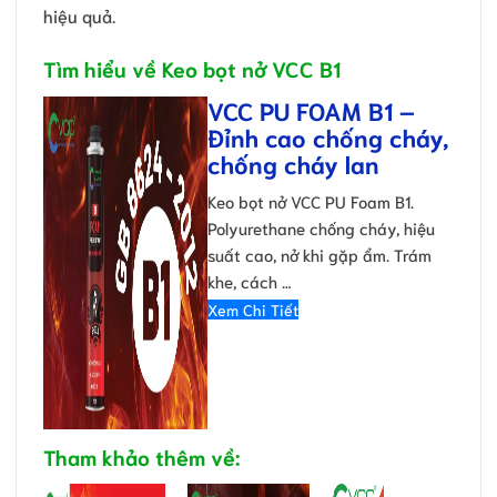
hiệu quả.
Tìm hiểu về Keo bọt nở VCC B1
VCC PU FOAM B1 –
Đỉnh cao chống cháy,
chống cháy lan
Keo bọt nở VCC PU Foam B1.
Polyurethane chống cháy, hiệu
suất cao, nở khi gặp ẩm. Trám
khe, cách …
Xem Chi Tiết
Tham khảo thêm về: