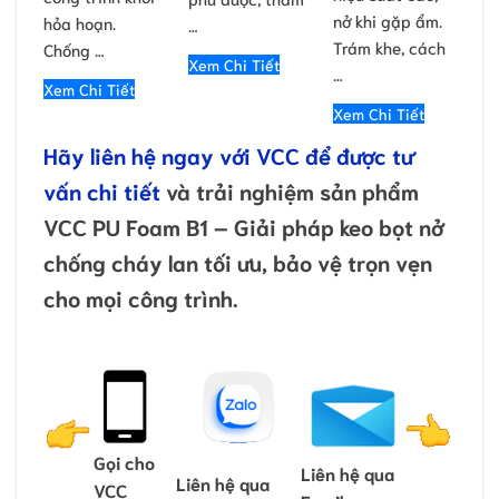
nở khi gặp ẩm.
hỏa hoạn.
…
Trám khe, cách
Chống …
Xem Chi Tiết
…
Xem Chi Tiết
Xem Chi Tiết
Hãy liên hệ ngay với VCC để được tư
vấn chi tiết
và trải nghiệm sản phẩm
VCC PU Foam B1 – Giải pháp keo bọt nở
chống cháy lan tối ưu, bảo vệ trọn vẹn
cho mọi công trình.
Gọi cho
Liên hệ qua
Liên hệ qua
VCC