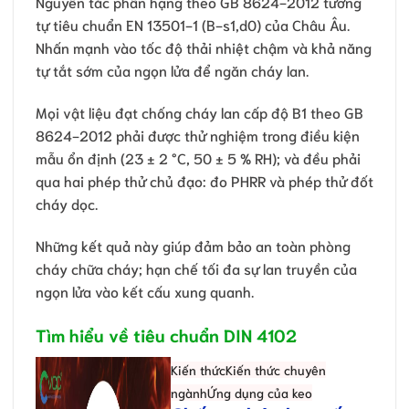
Nguyên tắc phân hạng theo GB 8624-2012 tương
tự tiêu chuẩn EN 13501-1 (B-s1,d0) của Châu Âu.
Nhấn mạnh vào tốc độ thải nhiệt chậm và khả năng
tự tắt sớm của ngọn lửa để ngăn cháy lan.
Mọi vật liệu đạt chống cháy lan cấp độ B1 theo GB
8624-2012 phải được thử nghiệm trong điều kiện
mẫu ổn định (23 ± 2 °C, 50 ± 5 % RH); và đều phải
qua hai phép thử chủ đạo: đo PHRR và phép thử đốt
cháy dọc.
Những kết quả này giúp đảm bảo an toàn phòng
cháy chữa cháy; hạn chế tối đa sự lan truyền của
ngọn lửa vào kết cấu xung quanh.
Tìm hiểu về tiêu chuẩn DIN 4102
Kiến thức
Kiến thức chuyên
ngành
Ứng dụng của keo