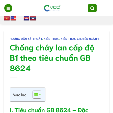
Chuyển
đến
nội
dung
HƯỚNG DẪN KỸ THUẬT
,
KIẾN THỨC
,
KIẾN THỨC CHUYÊN NGÀNH
Chống cháy lan cấp độ
B1 theo tiêu chuẩn GB
8624
Mục lục
I. Tiêu chuẩn GB 8624 – Đặc