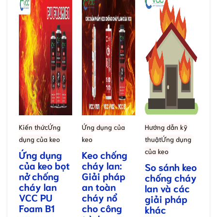
Kiến thức
Ứng
Ứng dụng của
Hướng dẫn kỹ
dụng của keo
keo
thuật
Ứng dụng
của keo
Ứng dụng
Keo chống
của keo bọt
cháy lan:
So sánh keo
nở chống
Giải pháp
chống cháy
cháy lan
an toàn
lan và các
VCC PU
cháy nổ
giải pháp
Foam B1
cho công
khác