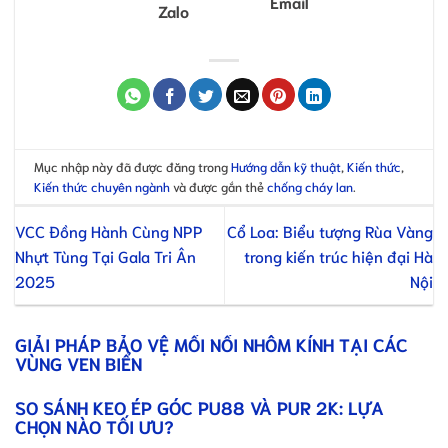
Email
Zalo
Mục nhập này đã được đăng trong
Hướng dẫn kỹ thuật
,
Kiến thức
,
Kiến thức chuyên ngành
và được gắn thẻ
chống cháy lan
.
VCC Đồng Hành Cùng NPP
Cổ Loa: Biểu tượng Rùa Vàng
Nhựt Tùng Tại Gala Tri Ân
trong kiến trúc hiện đại Hà
2025
Nội
GIẢI PHÁP BẢO VỆ MỐI NỐI NHÔM KÍNH TẠI CÁC
VÙNG VEN BIỂN
SO SÁNH KEO ÉP GÓC PU88 VÀ PUR 2K: LỰA
CHỌN NÀO TỐI ƯU?