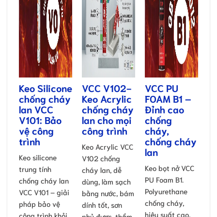
Keo Silicone
VCC V102-
VCC PU
chống cháy
Keo Acrylic
FOAM B1 –
lan VCC
chống cháy
Đỉnh cao
V101: Bảo
lan cho mọi
chống
vệ công
công trình
cháy,
trình
chống cháy
Keo Acrylic VCC
lan
Keo silicone
V102 chống
Keo bọt nở VCC
trung tính
cháy lan, dễ
PU Foam B1.
chống cháy lan
dùng, làm sạch
Polyurethane
VCC V101 – giải
bằng nước, bám
chống cháy,
pháp bảo vệ
dính tốt, sơn
hiệu suất cao,
công trình khỏi
phủ được, thẩm