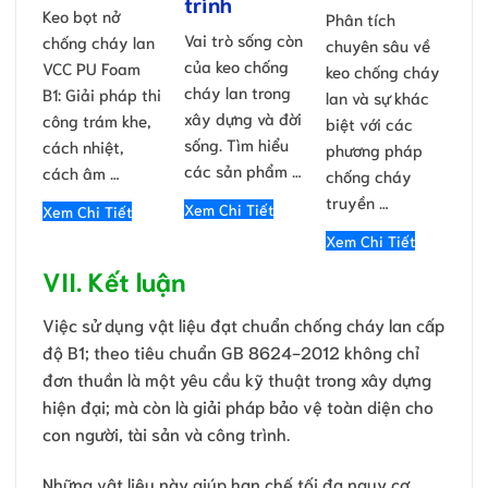
trình
Keo bọt nở
Phân tích
Vai trò sống còn
chống cháy lan
chuyên sâu về
của keo chống
VCC PU Foam
keo chống cháy
cháy lan trong
B1: Giải pháp thi
lan và sự khác
xây dựng và đời
công trám khe,
biệt với các
sống. Tìm hiểu
cách nhiệt,
phương pháp
các sản phẩm …
cách âm …
chống cháy
truyền …
Xem Chi Tiết
Xem Chi Tiết
Xem Chi Tiết
VII. Kết luận
Việc sử dụng vật liệu đạt chuẩn chống cháy lan cấp
độ B1; theo tiêu chuẩn GB 8624-2012 không chỉ
đơn thuần là một yêu cầu kỹ thuật trong xây dựng
hiện đại; mà còn là giải pháp bảo vệ toàn diện cho
con người, tài sản và công trình.
Những vật liệu này giúp hạn chế tối đa nguy cơ