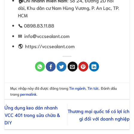
🏠
Chi nhánh miền Nam
: Số 24, Đường 2D nối
dài, Khu dân cư Nam Hùng Vương, P. An Lạc, TP.
HCM
📞
0898.83.11.88
✉
info@vccsealant.com
🌎
https://vccsealant.com
Mục nhập này đã được đăng trong
Tin ngành
,
Tin tức
. Đánh dấu
trang
permalink
.
Ứng dụng keo dán nhanh
Thương mại quốc tế có lợi ích
VCC 401 trong sửa chữa &
gì đối với doanh nghiệp
DIY