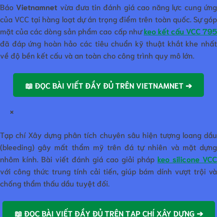
Báo
Vietnamnet
vừa đưa tin đánh giá cao năng lực cung ứn
của VCC tại hàng loạt dự án trọng điểm trên toàn quốc. Sự góp
mặt của các dòng sản phẩm cao cấp như
keo kết cấu VCC 79
đã đáp ứng hoàn hảo các tiêu chuẩn kỹ thuật khắt khe nhất
về độ bền kết cấu và an toàn cho công trình quy mô lớn.
📖 ĐỌC BÀI VIẾT ĐẦY ĐỦ TRÊN VIETNAMNET ➔
×
Tạp chí Xây dựng phân tích chuyên sâu hiện tượng loang dầu
(bleeding) gây mất thẩm mỹ trên đá tự nhiên và mặt dựng
nhôm kính. Bài viết đánh giá cao giải pháp
keo silicone VCC
với công thức trung tính cải tiến, giúp bám dính vượt trội và
chống thẩm thấu dầu tuyệt đối.
📖 ĐỌC BÀI VIẾT ĐẦY ĐỦ TRÊN TẠP CHÍ XÂY DỰNG ➔