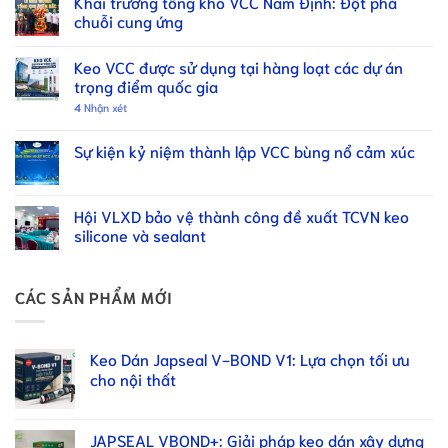
Khai trương tổng kho VCC Nam Định: Đột phá
chuỗi cung ứng
Keo VCC được sử dụng tại hàng loạt các dự án
trọng điểm quốc gia
4
Nhận xét
Sự kiện kỷ niệm thành lập VCC bùng nổ cảm xúc
Hội VLXD bảo vệ thành công đề xuất TCVN keo
silicone và sealant
CÁC SẢN PHẨM MỚI
Keo Dán Japseal V-BOND V1: Lựa chọn tối ưu
cho nội thất
JAPSEAL VBOND+: Giải pháp keo dán xây dựng