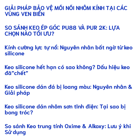
GIẢI PHÁP BẢO VỆ MỐI NỐI NHÔM KÍNH TẠI CÁC
VÙNG VEN BIỂN
SO SÁNH KEO ÉP GÓC PU88 VÀ PUR 2K: LỰA
CHỌN NÀO TỐI ƯU?
Kính cường lực tự nổ: Nguyên nhân bất ngờ từ keo
silicone
Keo silicone hết hạn có sao không? Dấu hiệu keo
đã”chết”
Keo silicone dán đá bị loang màu: Nguyên nhân &
Giải pháp
Keo silicone dán nhôm sơn tĩnh điện: Tại sao bị
bong tróc?
So sánh Keo trung tính Oxime & Alkoxy: Lưu ý khi
Sử dụng