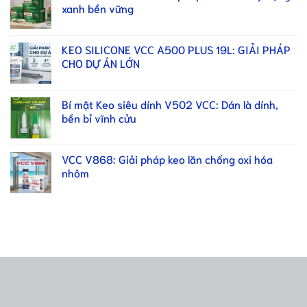
xanh bền vững
KEO SILICONE VCC A500 PLUS 19L: GIẢI PHÁP
CHO DỰ ÁN LỚN
Bí mật Keo siêu dính V502 VCC: Dán là dính,
bền bỉ vĩnh cửu
VCC V868: Giải pháp keo lăn chống oxi hóa
nhôm