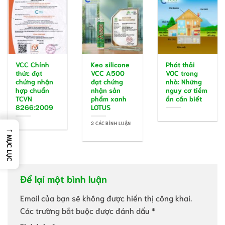
VCC Chính
Keo silicone
Phát thải
thức đạt
VCC A500
VOC trong
chứng nhận
đạt chứng
nhà: Những
hợp chuẩn
nhận sản
nguy cơ tiềm
TCVN
phẩm xanh
ẩn cần biết
8266:2009
LOTUS
2 CÁC BÌNH LUẬN
→
MỤC LỤC
Để lại một bình luận
Email của bạn sẽ không được hiển thị công khai.
Các trường bắt buộc được đánh dấu
*