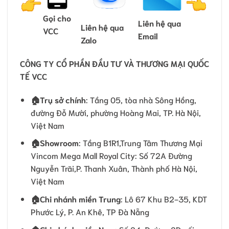
Gọi cho
Liên hệ qua
Liên hệ qua
VCC
Email
Zalo
CÔNG TY CỔ PHẦN ĐẦU TƯ VÀ THƯƠNG MẠI QUỐC
TẾ VCC
🏠
Trụ sở chính
: Tầng 05, tòa nhà Sông Hồng,
đường Đỗ Mười, phường Hoàng Mai, TP. Hà Nội,
Việt Nam
🏠Showroom
: Tầng B1R1,Trung Tâm Thương Mại
Vincom Mega Mall Royal City: Số 72A Đường
Nguyễn Trãi,P. Thanh Xuân, Thành phố Hà Nội,
Việt Nam
🏠
Chi nhánh miền Trung
: Lô 67 Khu B2-35, KDT
Phước Lý, P. An Khê, TP Đà Nẵng