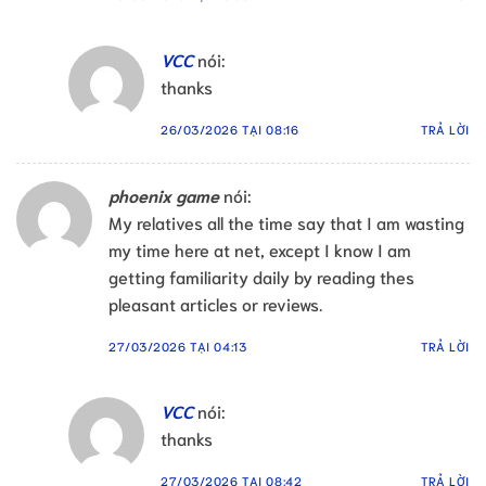
VCC
nói:
thanks
26/03/2026 TẠI 08:16
TRẢ LỜI
phoenix game
nói:
My relatives all the time say that I am wasting
my time here at net, except I know I am
getting familiarity daily by reading thes
pleasant articles or reviews.
27/03/2026 TẠI 04:13
TRẢ LỜI
VCC
nói:
thanks
27/03/2026 TẠI 08:42
TRẢ LỜI