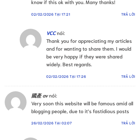
know if this ok with you. Many thanks!
02/02/2026 TẠI 17:21
TRẢ LỜI
VCC
nói:
Thank you for appreciating my articles
and for wanting to share them. I would
be very happy if they were shared
widely. Best regards.
02/02/2026 TẠI 17:26
TRẢ LỜI
國產 av
nói:
Very soon this website will be famous amid all
blogging people, due to it’s fastidious posts
26/02/2026 TẠI 02:07
TRẢ LỜI