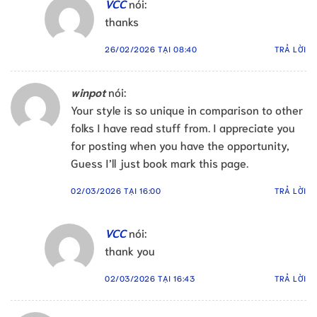
VCC
nói:
thanks
26/02/2026 TẠI 08:40
TRẢ LỜI
winpot
nói:
Your style is so unique in comparison to other
folks I have read stuff from. I appreciate you
for posting when you have the opportunity,
Guess I’ll just book mark this page.
02/03/2026 TẠI 16:00
TRẢ LỜI
VCC
nói:
thank you
02/03/2026 TẠI 16:43
TRẢ LỜI