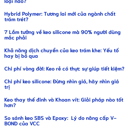
loại nào?
Hybrid Polymer: Tương lai mới của ngành chất
trám trét?
7 Lầm tưởng về keo silicone mà 90% người dùng
mắc phải
Khả năng dịch chuyển của keo trám khe: Yếu tố
hay bị bỏ qua
Chi phí vòng đời: Keo rẻ có thực sự giúp tiết kiệm?
Chi phí keo silicone: Đừng nhìn giá, hãy nhìn giá
trị
Keo thay thế đinh và Khoan vít: Giải pháp nào tốt
hơn?
So sánh keo SBS và Epoxy: Lý do nâng cấp V-
BOND của VCC