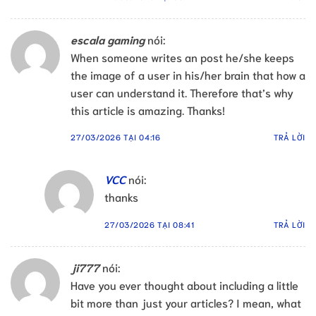
escala gaming
nói:
When someone writes an post he/she keeps
the image of a user in his/her brain that how a
user can understand it. Therefore that’s why
this article is amazing. Thanks!
27/03/2026 TẠI 04:16
TRẢ LỜI
VCC
nói:
thanks
27/03/2026 TẠI 08:41
TRẢ LỜI
ji777
nói:
Have you ever thought about including a little
bit more than just your articles? I mean, what