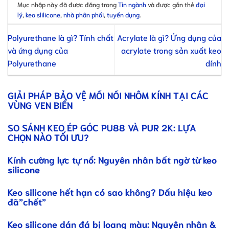
Mục nhập này đã được đăng trong
Tin ngành
và được gắn thẻ
đại
lý
,
keo slilicone
,
nhà phân phối
,
tuyển dụng
.
Polyurethane là gì? Tính chất
Acrylate là gì? Ứng dụng của
và ứng dụng của
acrylate trong sản xuất keo
Polyurethane
dính
GIẢI PHÁP BẢO VỆ MỐI NỐI NHÔM KÍNH TẠI CÁC
VÙNG VEN BIỂN
SO SÁNH KEO ÉP GÓC PU88 VÀ PUR 2K: LỰA
CHỌN NÀO TỐI ƯU?
Kính cường lực tự nổ: Nguyên nhân bất ngờ từ keo
silicone
Keo silicone hết hạn có sao không? Dấu hiệu keo
đã”chết”
Keo silicone dán đá bị loang màu: Nguyên nhân &