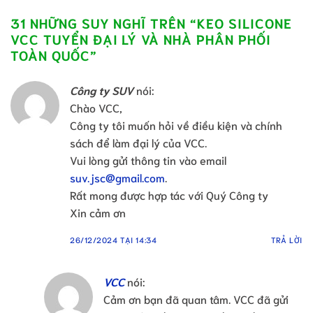
31 NHỮNG SUY NGHĨ TRÊN “
KEO SILICONE
VCC TUYỂN ĐẠI LÝ VÀ NHÀ PHÂN PHỐI
TOÀN QUỐC
”
Công ty SUV
nói:
Chào VCC,
Công ty tôi muốn hỏi về điều kiện và chính
sách để làm đại lý của VCC.
Vui lòng gửi thông tin vào email
suv.jsc@gmail.com
.
Rất mong được hợp tác với Quý Công ty
Xin cảm ơn
26/12/2024 TẠI 14:34
TRẢ LỜI
VCC
nói:
Cảm ơn bạn đã quan tâm. VCC đã gửi