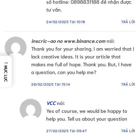
số hotline: 0898831188 để nhận được
tư vấn.
24/02/2025 TẠI 10:18
TRẢ LỜI
inscric~ao no www.binance.com
nói:
Thank you for your sharing. I am worried that I
lack creative ideas. It is your article that
→
makes me full of hope. Thank you. But, I have
MỤC LỤC
a question, can you help me?
26/02/2025 TẠI 15:14
TRẢ LỜI
VCC
nói:
Yes of course, we would be happy to
help you. Tell us about your question
27/02/2025 TẠI 09:47
TRẢ LỜI