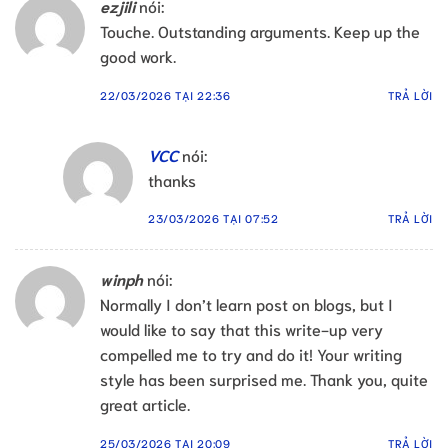
ezjili
nói:
Touche. Outstanding arguments. Keep up the
good work.
22/03/2026 TẠI 22:36
TRẢ LỜI
VCC
nói:
thanks
23/03/2026 TẠI 07:52
TRẢ LỜI
winph
nói:
Normally I don’t learn post on blogs, but I
would like to say that this write-up very
compelled me to try and do it! Your writing
style has been surprised me. Thank you, quite
great article.
25/03/2026 TẠI 20:09
TRẢ LỜI