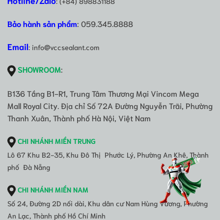
Hotline/Zalo
: (+84) 898831188
Bảo hành sản phẩm
: 059.345.8888
Email
: info@vccsealant.com
SHOWROOM
:
B136 Tầng B1-R1, Trung Tâm Thương Mại Vincom Mega
Mall Royal City. Địa chỉ Số 72A Đường Nguyễn Trãi, Phường
Thanh Xuân, Thành phố Hà Nội, Việt Nam
CHI NHÁNH MIỀN TRUNG
Lô 67 Khu B2-35, Khu Đô Thị Phước Lý, Phường An Khê, Thành
phố Đà Nẵng
CHI NHÁNH MIỀN NAM
Số 24, Đường 2D nối dài, Khu dân cư Nam Hùng Vương, Phường
An Lạc, Thành phố Hồ Chí Minh