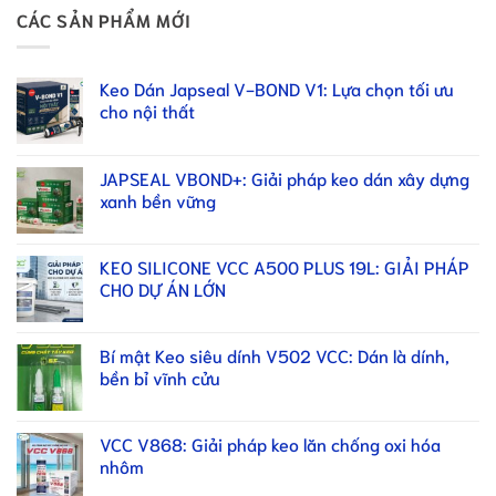
CÁC SẢN PHẨM MỚI
Keo Dán Japseal V-BOND V1: Lựa chọn tối ưu
cho nội thất
JAPSEAL VBOND+: Giải pháp keo dán xây dựng
xanh bền vững
KEO SILICONE VCC A500 PLUS 19L: GIẢI PHÁP
CHO DỰ ÁN LỚN
Bí mật Keo siêu dính V502 VCC: Dán là dính,
bền bỉ vĩnh cửu
VCC V868: Giải pháp keo lăn chống oxi hóa
nhôm