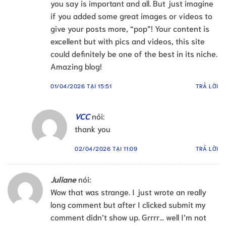
you say is important and all. But just imagine
if you added some great images or videos to
give your posts more, “pop”! Your content is
excellent but with pics and videos, this site
could definitely be one of the best in its niche.
Amazing blog!
01/04/2026 TẠI 15:51
TRẢ LỜI
VCC
nói:
thank you
02/04/2026 TẠI 11:09
TRẢ LỜI
Juliane
nói:
Wow that was strange. I just wrote an really
long comment but after I clicked submit my
comment didn’t show up. Grrrr… well I’m not