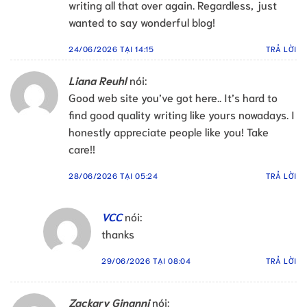
writing all that over again. Regardless, just
wanted to say wonderful blog!
24/06/2026 TẠI 14:15
TRẢ LỜI
Liana Reuhl
nói:
Good web site you’ve got here.. It’s hard to
find good quality writing like yours nowadays. I
honestly appreciate people like you! Take
care!!
28/06/2026 TẠI 05:24
TRẢ LỜI
VCC
nói:
thanks
29/06/2026 TẠI 08:04
TRẢ LỜI
Zackary Ginanni
nói: