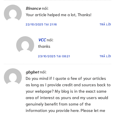
Binance
nói:
Your article helped me a lot, Thanks!
22/10/2025 TẠI 21:16
TRẢ LỜI
VCC
nói:
thanks
23/10/2025 TẠI 08:21
TRẢ LỜI
gbgbet
nói:
Do you mind if I quote a few of your articles
as long as I provide credit and sources back to
your webpage? My blog is in the exact same
area of interest as yours and my users would
genuinely benefit from some of the
information you provide here. Please let me