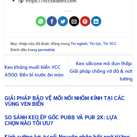
🌎
https://vccsealant.com
Mục nhập này đã được đăng trong
Tin ngành
,
Tin tức
,
Tin VCC
.
Đánh dấu trang
permalink
.
Keo silicone mô đun thấp:
Keo kháng muối biển VCC
Giải pháp chống vỡ đá & nứt
A500: Bền bỉ trước ăn mòn
tường
GIẢI PHÁP BẢO VỆ MỐI NỐI NHÔM KÍNH TẠI CÁC
VÙNG VEN BIỂN
SO SÁNH KEO ÉP GÓC PU88 VÀ PUR 2K: LỰA
CHỌN NÀO TỐI ƯU?
Kính cường lực tự nổ: Nguyên nhân bất ngờ từ keo