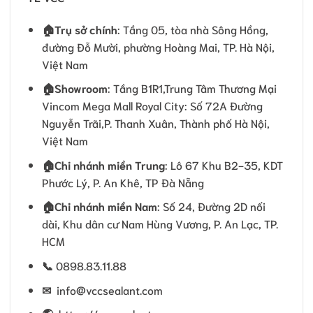
🏠
Trụ sở chính
: Tầng 05, tòa nhà Sông Hồng,
đường Đỗ Mười, phường Hoàng Mai, TP. Hà Nội,
Việt Nam
🏠Showroom
: Tầng B1R1,Trung Tâm Thương Mại
Vincom Mega Mall Royal City: Số 72A Đường
Nguyễn Trãi,P. Thanh Xuân, Thành phố Hà Nội,
Việt Nam
🏠
Chi nhánh miền Trung
: Lô 67 Khu B2-35, KDT
Phước Lý, P. An Khê, TP Đà Nẵng
🏠
Chi nhánh miền Nam
: Số 24, Đường 2D nối
dài, Khu dân cư Nam Hùng Vương, P. An Lạc, TP.
HCM
📞
0898.83.11.88
✉
info@vccsealant.com