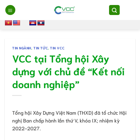
Chuyển
đến
nội
dung
TIN NGÀNH
,
TIN TỨC
,
TIN VCC
VCC tại Tổng hội Xây
dựng với chủ đề “Kết nối
doanh nghiệp”
Tổng hội Xây Dựng Việt Nam (THXD) đã tổ chức Hội
nghị Ban chấp hành lần thứ V, khóa IX; nhiệm kỳ
2022-2027.