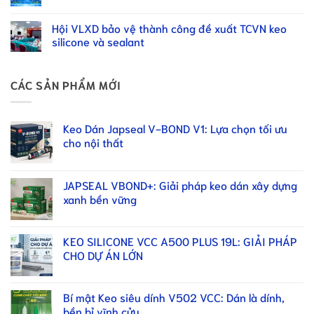
Hội VLXD bảo vệ thành công đề xuất TCVN keo
silicone và sealant
CÁC SẢN PHẨM MỚI
Keo Dán Japseal V-BOND V1: Lựa chọn tối ưu
cho nội thất
JAPSEAL VBOND+: Giải pháp keo dán xây dựng
xanh bền vững
KEO SILICONE VCC A500 PLUS 19L: GIẢI PHÁP
CHO DỰ ÁN LỚN
Bí mật Keo siêu dính V502 VCC: Dán là dính,
bền bỉ vĩnh cửu