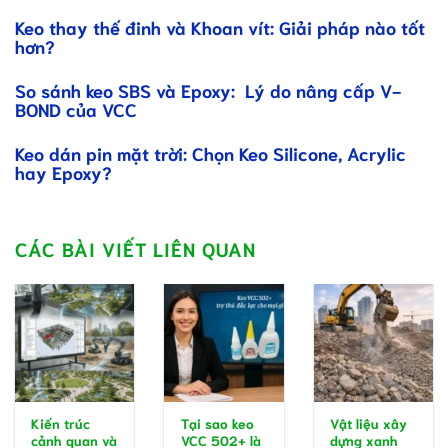
Keo thay thế đinh và Khoan vít: Giải pháp nào tốt
hơn?
So sánh keo SBS và Epoxy: Lý do nâng cấp V-
BOND của VCC
Keo dán pin mặt trời: Chọn Keo Silicone, Acrylic
hay Epoxy?
CÁC BÀI VIẾT LIÊN QUAN
Kiến trúc
Tại sao keo
Vật liệu xây
cảnh quan và
VCC 502+ là
dựng xanh