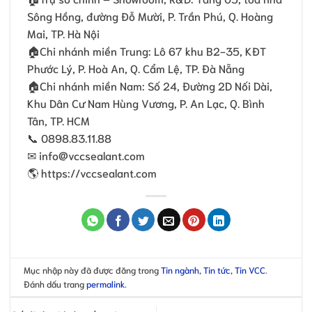
Sông Hồng, đường Đỗ Mười, P. Trần Phú, Q. Hoàng
Mai, TP. Hà Nội
🏠Chi nhánh miền Trung: Lô 67 khu B2-35, KĐT
Phước Lý, P. Hoà An, Q. Cẩm Lệ, TP. Đà Nẵng
🏠Chi nhánh miền Nam: Số 24, Ðường 2D Nối Dài,
Khu Dân Cư Nam Hùng Vương, P. An Lạc, Q. Bình
Tân, TP. HCM
📞 0898.83.11.88
✉ info@vccsealant.com
🌎 https://vccsealant.com
Mục nhập này đã được đăng trong
Tin ngành
,
Tin tức
,
Tin VCC
.
Đánh dấu trang
permalink
.