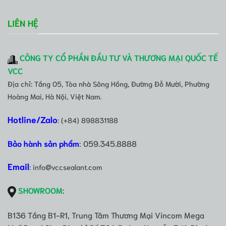
LIÊN HỆ
CÔNG TY CỔ PHẦN ĐẦU TƯ VÀ THƯƠNG MẠI QUỐC TẾ
VCC
Địa chỉ: Tầng 05, Tòa nhà Sông Hồng, Đường Đỗ Mười, Phường
Hoàng Mai, Hà Nội, Việt Nam.
Hotline/Zalo
: (+84) 898831188
Bảo hành sản phẩm
: 059.345.8888
Email
: info@vccsealant.com
SHOWROOM
:
B136 Tầng B1-R1, Trung Tâm Thương Mại Vincom Mega