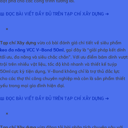
đột phá cho các công trình tương lai.
📖 ĐỌC BÀI VIẾT ĐẦY ĐỦ TRÊN TẠP CHÍ XÂY DỰNG ➔
×
Tạp chí Xây dựng
vừa có bài đánh giá chi tiết về siêu phẩm
keo đa năng VCC V-Bond 50ml
, gọi đây là “giải pháp kết dính
tối ưu, đa năng và siêu chắc chắn”. Với ưu điểm bám dính vượt
trội trên nhiều vật liệu, tốc độ khô nhanh và thiết kế tuýp
50ml cực kỳ tiện dụng, V-Bond không chỉ là trợ thủ đắc lực
cho các thợ thi công chuyên nghiệp mà còn là sản phẩm thiết
yếu trong mọi gia đình hiện đại.
📖 ĐỌC BÀI VIẾT ĐẦY ĐỦ TRÊN TẠP CHÍ XÂY DỰNG ➔
×
Tạp chí Xây dựng
vừa đăng tải bài phân tích chuyên sâu với