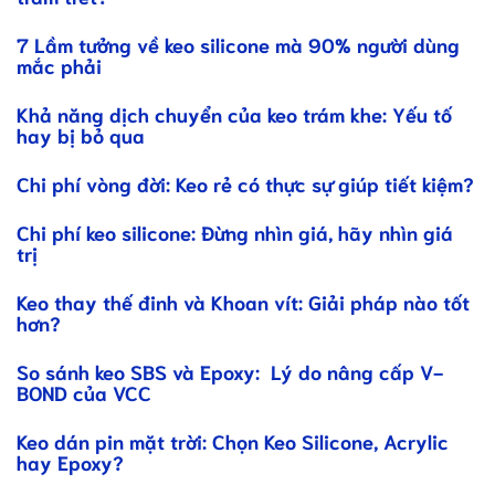
7 Lầm tưởng về keo silicone mà 90% người dùng
mắc phải
Khả năng dịch chuyển của keo trám khe: Yếu tố
hay bị bỏ qua
Chi phí vòng đời: Keo rẻ có thực sự giúp tiết kiệm?
Chi phí keo silicone: Đừng nhìn giá, hãy nhìn giá
trị
Keo thay thế đinh và Khoan vít: Giải pháp nào tốt
hơn?
So sánh keo SBS và Epoxy: Lý do nâng cấp V-
BOND của VCC
Keo dán pin mặt trời: Chọn Keo Silicone, Acrylic
hay Epoxy?