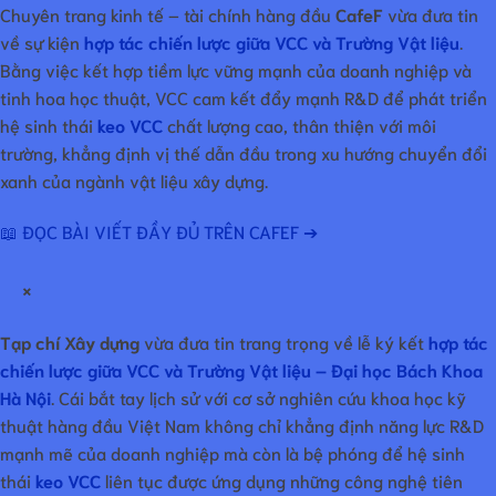
Chuyên trang kinh tế – tài chính hàng đầu
CafeF
vừa đưa tin
về sự kiện
hợp tác chiến lược giữa VCC và Trường Vật liệu
.
Bằng việc kết hợp tiềm lực vững mạnh của doanh nghiệp và
tinh hoa học thuật, VCC cam kết đẩy mạnh R&D để phát triển
hệ sinh thái
keo VCC
chất lượng cao, thân thiện với môi
trường, khẳng định vị thế dẫn đầu trong xu hướng chuyển đổi
xanh của ngành vật liệu xây dựng.
📖 ĐỌC BÀI VIẾT ĐẦY ĐỦ TRÊN CAFEF ➔
×
Tạp chí Xây dựng
vừa đưa tin trang trọng về lễ ký kết
hợp tác
chiến lược giữa VCC và Trường Vật liệu – Đại học Bách Khoa
Hà Nội
. Cái bắt tay lịch sử với cơ sở nghiên cứu khoa học kỹ
thuật hàng đầu Việt Nam không chỉ khẳng định năng lực R&D
mạnh mẽ của doanh nghiệp mà còn là bệ phóng để hệ sinh
thái
keo VCC
liên tục được ứng dụng những công nghệ tiên