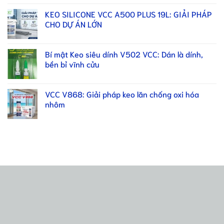
KEO SILICONE VCC A500 PLUS 19L: GIẢI PHÁP
CHO DỰ ÁN LỚN
Bí mật Keo siêu dính V502 VCC: Dán là dính,
bền bỉ vĩnh cửu
VCC V868: Giải pháp keo lăn chống oxi hóa
nhôm