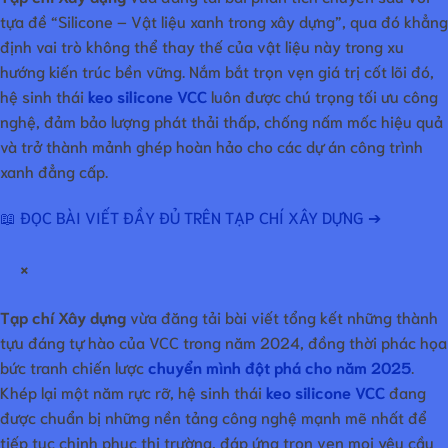
tựa đề “Silicone – Vật liệu xanh trong xây dựng”, qua đó khẳng
định vai trò không thể thay thế của vật liệu này trong xu
hướng kiến trúc bền vững. Nắm bắt trọn vẹn giá trị cốt lõi đó,
hệ sinh thái
keo silicone VCC
luôn được chú trọng tối ưu công
nghệ, đảm bảo lượng phát thải thấp, chống nấm mốc hiệu quả
và trở thành mảnh ghép hoàn hảo cho các dự án công trình
xanh đẳng cấp.
📖 ĐỌC BÀI VIẾT ĐẦY ĐỦ TRÊN TẠP CHÍ XÂY DỰNG ➔
×
Tạp chí Xây dựng
vừa đăng tải bài viết tổng kết những thành
tựu đáng tự hào của VCC trong năm 2024, đồng thời phác họa
bức tranh chiến lược
chuyển mình đột phá cho năm 2025
.
Khép lại một năm rực rỡ, hệ sinh thái
keo silicone VCC
đang
được chuẩn bị những nền tảng công nghệ mạnh mẽ nhất để
tiếp tục chinh phục thị trường, đáp ứng trọn vẹn mọi yêu cầu