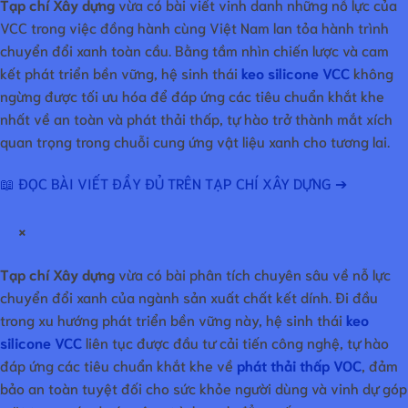
Tạp chí Xây dựng
vừa có bài viết vinh danh những nỗ lực của
VCC trong việc đồng hành cùng Việt Nam lan tỏa hành trình
chuyển đổi xanh toàn cầu. Bằng tầm nhìn chiến lược và cam
kết phát triển bền vững, hệ sinh thái
keo silicone VCC
không
ngừng được tối ưu hóa để đáp ứng các tiêu chuẩn khắt khe
nhất về an toàn và phát thải thấp, tự hào trở thành mắt xích
quan trọng trong chuỗi cung ứng vật liệu xanh cho tương lai.
📖 ĐỌC BÀI VIẾT ĐẦY ĐỦ TRÊN TẠP CHÍ XÂY DỰNG ➔
×
Tạp chí Xây dựng
vừa có bài phân tích chuyên sâu về nỗ lực
chuyển đổi xanh của ngành sản xuất chất kết dính. Đi đầu
trong xu hướng phát triển bền vững này, hệ sinh thái
keo
silicone VCC
liên tục được đầu tư cải tiến công nghệ, tự hào
đáp ứng các tiêu chuẩn khắt khe về
phát thải thấp VOC
, đảm
bảo an toàn tuyệt đối cho sức khỏe người dùng và vinh dự góp