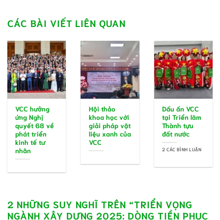
CÁC BÀI VIẾT LIÊN QUAN
VCC hưởng
Hội thảo
Dấu ấn VCC
ứng Nghị
khoa học với
tại Triển lãm
quyết 68 về
giải pháp vật
Thành tựu
phát triển
liệu xanh của
đất nước
kinh tế tư
VCC
2 CÁC BÌNH LUẬN
nhân
2 NHỮNG SUY NGHĨ TRÊN “
TRIỂN VỌNG
NGÀNH XÂY DỰNG 2025: DÒNG TIỀN PHỤC