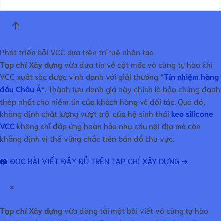
Phát triển bởi VCC dựa trên trí tuệ nhân tạo
Tạp chí Xây dựng
vừa đưa tin về cột mốc vô cùng tự hào khi
VCC xuất sắc được vinh danh với giải thưởng
“
Tín nhiệm hàng
đầu Châu Á
“
. Thành tựu danh giá này chính là bảo chứng đanh
thép nhất cho niềm tin của khách hàng và đối tác. Qua đó,
khẳng định chất lượng vượt trội của hệ sinh thái
keo silicone
VCC
không chỉ đáp ứng hoàn hảo nhu cầu nội địa mà còn
khẳng định vị thế vững chắc trên bản đồ khu vực.
📖 ĐỌC BÀI VIẾT ĐẦY ĐỦ TRÊN TẠP CHÍ XÂY DỰNG ➔
×
Tạp chí Xây dựng
vừa đăng tải một bài viết vô cùng tự hào