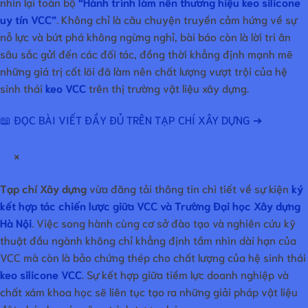
nhìn lại toàn bộ
“Hành trình làm nên thương hiệu keo silicone
uy tín VCC”
. Không chỉ là câu chuyện truyền cảm hứng về sự
nỗ lực và bứt phá không ngừng nghỉ, bài báo còn là lời tri ân
sâu sắc gửi đến các đối tác, đồng thời khẳng định mạnh mẽ
những giá trị cốt lõi đã làm nên chất lượng vượt trội của hệ
sinh thái
keo VCC
trên thị trường vật liệu xây dựng.
📖 ĐỌC BÀI VIẾT ĐẦY ĐỦ TRÊN TẠP CHÍ XÂY DỰNG ➔
×
Tạp chí Xây dựng
vừa đăng tải thông tin chi tiết về sự kiện
ký
kết hợp tác chiến lược giữa VCC và Trường Đại học Xây dựng
Hà Nội
. Việc song hành cùng cơ sở đào tạo và nghiên cứu kỹ
thuật đầu ngành không chỉ khẳng định tầm nhìn dài hạn của
VCC mà còn là bảo chứng thép cho chất lượng của hệ sinh thái
keo silicone VCC
. Sự kết hợp giữa tiềm lực doanh nghiệp và
chất xám khoa học sẽ liên tục tạo ra những giải pháp vật liệu