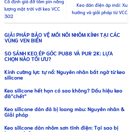
Cố định giá đỡ tấm pin năng
Keo dán điện áp mái: Xu
lượng mặt trời với keo VCC
hướng và giải pháp từ VCC
302
GIẢI PHÁP BẢO VỆ MỐI NỐI NHÔM KÍNH TẠI CÁC
VÙNG VEN BIỂN
SO SÁNH KEO ÉP GÓC PU88 VÀ PUR 2K: LỰA
CHỌN NÀO TỐI ƯU?
Kính cường lực tự nổ: Nguyên nhân bất ngờ từ keo
silicone
Keo silicone hết hạn có sao không? Dấu hiệu keo
đã”chết”
Keo silicone dán đá bị loang màu: Nguyên nhân &
Giải pháp
Keo silicone dán nhôm sơn tĩnh điện: Tại sao bị