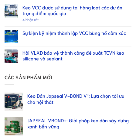
Keo VCC được sử dụng tại hàng loạt các dự án
trọng điểm quốc gia
4
Nhận xét
Sự kiện kỷ niệm thành lập VCC bùng nổ cảm xúc
Hội VLXD bảo vệ thành công đề xuất TCVN keo
silicone và sealant
CÁC SẢN PHẨM MỚI
Keo Dán Japseal V-BOND V1: Lựa chọn tối ưu
cho nội thất
JAPSEAL VBOND+: Giải pháp keo dán xây dựng
xanh bền vững