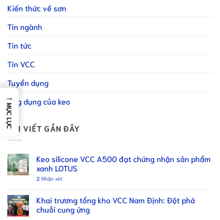
Kiến thức về sơn
Tin ngành
Tin tức
Tin VCC
Tuyển dụng
→
Ứng dụng của keo
MỤC LỤC
BÀI VIẾT GẦN ĐÂY
Keo silicone VCC A500 đạt chứng nhận sản phẩm
xanh LOTUS
2
Nhận xét
Khai trương tổng kho VCC Nam Định: Đột phá
chuỗi cung ứng