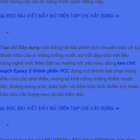
mặt trong các dự án công trình xanh đẳng cấp.
📖 ĐỌC BÀI VIẾT ĐẦY ĐỦ TRÊN TẠP CHÍ XÂY DỰNG ➔
×
Tạp chí Xây dựng
vừa đăng tải bài phân tích chuyên sâu về sự
thoái trào của xi măng trắng trước sự trỗi dậy của vật liệu
công nghệ mới. Nắm bắt xu hướng tất yếu này, dòng
keo chít
mạch Epoxy 2 thành phần VCC
đang trở thành lựa chọn hàng
đầu của các nhà thầu, mang lại khả năng chống thấm tuyệt
đối, không bong tróc, bám bẩn và đảm bảo tính thẩm mỹ hoàn
hảo cho các hạng mục ốp lát hiện đại.
📖 ĐỌC BÀI VIẾT ĐẦY ĐỦ TRÊN TẠP CHÍ XÂY DỰNG ➔
×
Trang thông tin của
Hội Vật liệu Xây dựng Việt Nam
vừa đưa