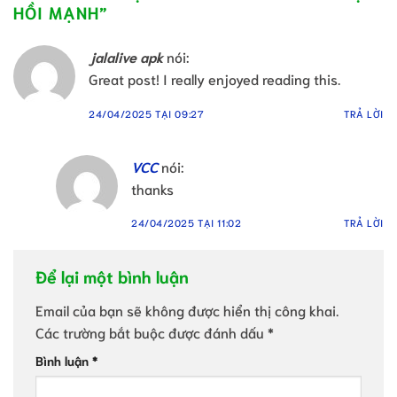
HỒI MẠNH
”
jalalive apk
nói:
Great post! I really enjoyed reading this.
24/04/2025 TẠI 09:27
TRẢ LỜI
VCC
nói:
thanks
24/04/2025 TẠI 11:02
TRẢ LỜI
Để lại một bình luận
Email của bạn sẽ không được hiển thị công khai.
Các trường bắt buộc được đánh dấu
*
Bình luận
*