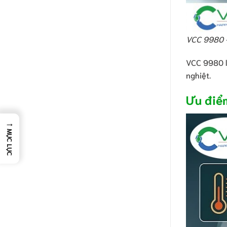
VCC 9980 – 
VCC 9980 l
nghiệt.
Ưu điể
→
MỤC LỤC