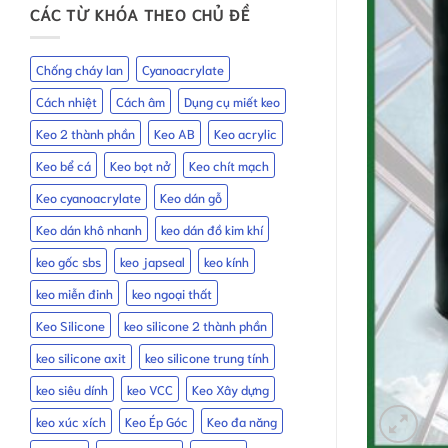
CÁC TỪ KHÓA THEO CHỦ ĐỀ
Chống cháy lan
Cyanoacrylate
Cách nhiệt
Cách âm
Dụng cụ miết keo
Keo 2 thành phần
Keo AB
Keo acrylic
Keo bể cá
Keo bọt nở
Keo chít mạch
Keo cyanoacrylate
Keo dán gỗ
Keo dán khô nhanh
keo dán đồ kim khí
keo gốc sbs
keo japseal
keo kính
keo miễn đinh
keo ngoại thất
Keo Silicone
keo silicone 2 thành phần
keo silicone axit
keo silicone trung tính
keo siêu dính
keo VCC
Keo Xây dựng
keo xúc xích
Keo Ép Góc
Keo đa năng