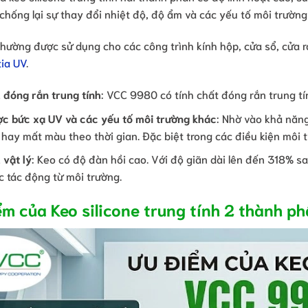
chống lại sự thay đổi nhiệt độ, độ ẩm và các yếu tố môi trường
hường được sử dụng cho các công trình kính hộp, cửa sổ, cửa r
tia UV
.
 đóng rắn trung tính
: VCC 9980 có tính chất đóng rắn trung tí
ợc bức xạ UV và các yếu tố môi trường khác
: Nhờ vào khả năng
hay mất màu theo thời gian. Đặc biệt trong các điều kiện môi t
 vật lý
: Keo có độ đàn hồi cao. Với độ giãn dài lên đến 318% s
ực tác động từ môi trường.
ểm của Keo silicone trung tính 2 thành 