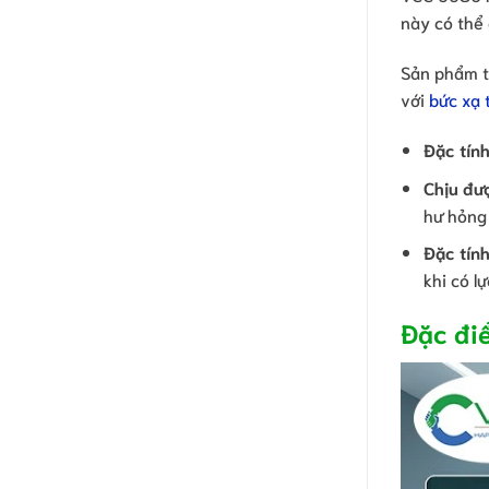
này có thể 
Sản phẩm t
với
bức xạ 
Đặc tính
Chịu đư
hư hỏng 
Đặc tính
khi có l
Đặc đi