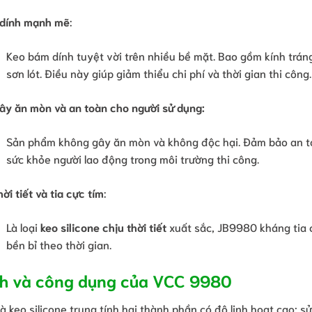
dính mạnh mẽ
:
Keo bám dính tuyệt vời trên nhiều bề mặt. Bao gồm kính trán
sơn lót. Điều này giúp giảm thiểu chi phí và thời gian thi công.
ây ăn mòn và an toàn cho người sử dụng:
Sản phẩm không gây ăn mòn và không độc hại. Đảm bảo an to
sức khỏe người lao động trong môi trường thi công.
ời tiết và tia cực tím
:
Là loại
keo silicone chịu thời tiết
xuất sắc, JB9980 kháng tia c
bền bỉ theo thời gian.
nh và công dụng của VCC 9980
 keo silicone trung tính hai thành phần có độ linh hoạt cao; sử