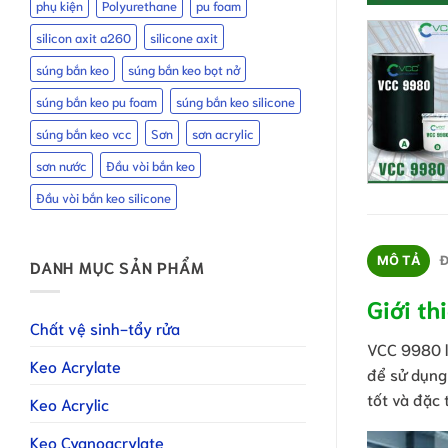
phụ kiện
Polyurethane
pu foam
silicon axit a260
silicone axit
súng bắn keo
súng bắn keo bọt nở
súng bắn keo pu foam
súng bắn keo silicone
súng bắn keo vcc
Sơn
sơn acrylic
sơn nước
Đầu vòi bắn keo
Đầu vòi bắn keo silicone
MÔ TẢ
Đ
DANH MỤC SẢN PHẨM
Giới th
Chất vệ sinh-tẩy rửa
VCC 9980 
Keo Acrylate
để sử dụng 
tốt và đặc
Keo Acrylic
Keo Cyanoacrylate