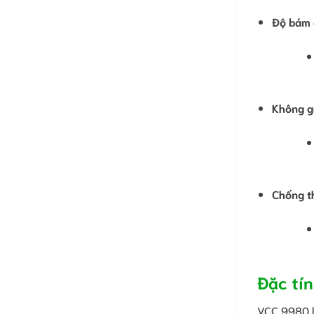
Độ bám 
Không g
Chống th
Đặc tí
VCC 9980 là