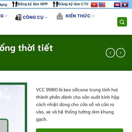
Đăng ký làm NPP
Đăng ký làm CTV
dụng
G TÔI CUNG CẤP GIẢI PHÁP THI CÔNG TOÀN DIỆN. LIÊN HỆ HO
NG
KIẾN THỨC
CÔNG CỤ
ng thời tiết
VCC 9980 là keo silicone trung tính hai
thành phần dành cho sản xuất kính hộp
cách nhiệt dùng cho cửa sổ và cửa ra
vào, xe và hệ thống tường rèm khung
gạch.