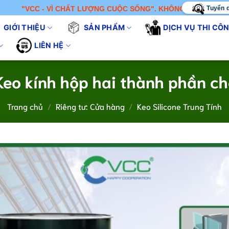
Tuyển 
VÌ CHẤT LƯỢNG CUỘC SỐNG". KHÔNG CHỈ BÁN SẢN PHẨM - CHÚN
GIỚI THIỆU
SẢN PHẨM
DỊCH VỤ THI CÔ
LIÊN HỆ
eo kính hộp hai thành phần chố
Trang chủ
/
Riêng tư: Cửa hàng
/
Keo Silicone Trung Tính