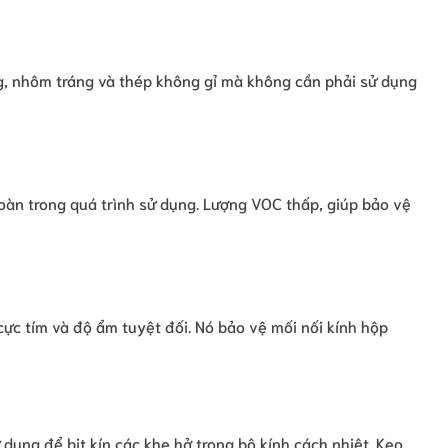
g, nhôm tráng và thép không gỉ mà không cần phải sử dụng
àn trong quá trình sử dụng. Lượng VOC thấp, giúp bảo vệ
ực tím và độ ẩm tuyệt đối. Nó bảo vệ mối nối kính hộp
 dụng để bịt kín các khe hở trong bộ kính cách nhiệt. Keo