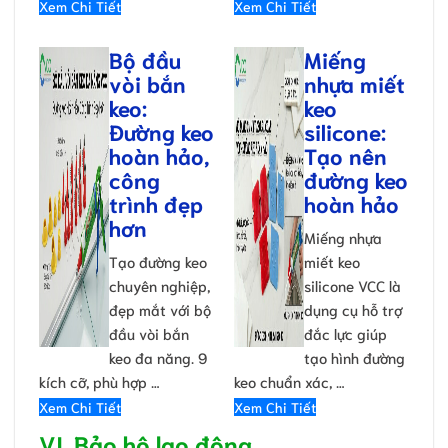
Xem Chi Tiết
Xem Chi Tiết
Bộ đầu
Miếng
vòi bắn
nhựa miết
keo:
keo
Đường keo
silicone:
hoàn hảo,
Tạo nên
công
đường keo
trình đẹp
hoàn hảo
hơn
Miếng nhựa
Tạo đường keo
miết keo
chuyên nghiệp,
silicone VCC là
đẹp mắt với bộ
dụng cụ hỗ trợ
đầu vòi bắn
đắc lực giúp
keo đa năng. 9
tạo hình đường
kích cỡ, phù hợp …
keo chuẩn xác, …
Xem Chi Tiết
Xem Chi Tiết
VI. Bảo hộ lao động