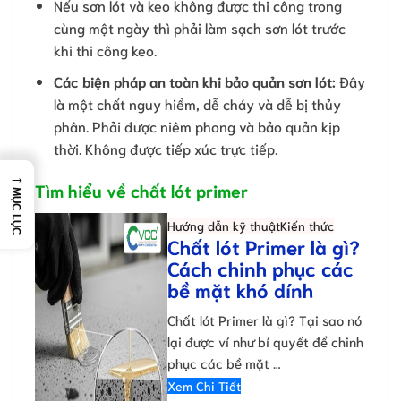
Nếu sơn lót và keo không được thi công trong
cùng một ngày thì phải làm sạch sơn lót trước
khi thi công keo.
Các biện pháp an toàn khi bảo quản sơn lót:
Đây
là một chất nguy hiểm, dễ cháy và dễ bị thủy
phân. Phải được niêm phong và bảo quản kịp
thời. Không được tiếp xúc trực tiếp.
→
Tìm hiểu về chất lót primer
MỤC LỤC
Hướng dẫn kỹ thuật
Kiến thức
Chất lót Primer là gì?
Cách chinh phục các
bề mặt khó dính
Chất lót Primer là gì? Tại sao nó
lại được ví như bí quyết để chinh
phục các bề mặt …
Xem Chi Tiết