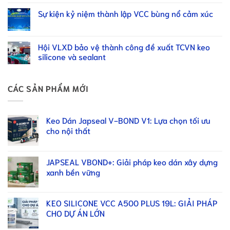
Sự kiện kỷ niệm thành lập VCC bùng nổ cảm xúc
Hội VLXD bảo vệ thành công đề xuất TCVN keo
silicone và sealant
CÁC SẢN PHẨM MỚI
Keo Dán Japseal V-BOND V1: Lựa chọn tối ưu
cho nội thất
JAPSEAL VBOND+: Giải pháp keo dán xây dựng
xanh bền vững
KEO SILICONE VCC A500 PLUS 19L: GIẢI PHÁP
CHO DỰ ÁN LỚN