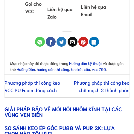
Gọi cho
Liên hệ qua
Liên hệ qua
VCC
Email
Zalo
Mục nhập này đã được đăng trong
Hướng dẫn kỹ thuật
và được gắn
thẻ
Hướng Dẫn
,
hướng dẫn thi công
,
keo kết cấu
,
vcc 795
.
Phương pháp thi công keo
Phương pháp thi công keo
VCC PU Foam đúng cách
chít mạch 2 thành phần
GIẢI PHÁP BẢO VỆ MỐI NỐI NHÔM KÍNH TẠI CÁC
VÙNG VEN BIỂN
SO SÁNH KEO ÉP GÓC PU88 VÀ PUR 2K: LỰA
CHỌN NÀO TỐI ƯU?