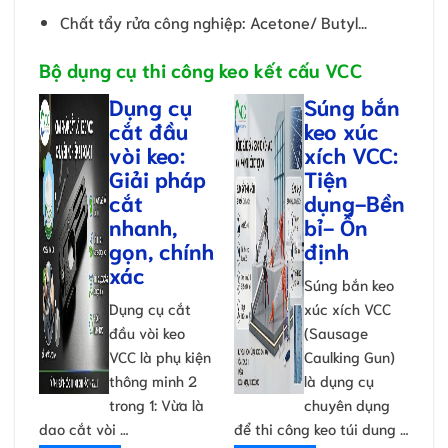
Chất tẩy rửa công nghiệp: Acetone/ Butyl…
Bộ dụng cụ thi công keo kết cấu VCC
Dụng cụ
Súng bắn
cắt đầu
keo xúc
vòi keo:
xích VCC:
Giải pháp
Tiện
cắt
dụng-Bền
nhanh,
bỉ- Ổn
gọn, chính
định
xác
Súng bắn keo
Dụng cụ cắt
xúc xích VCC
đầu vòi keo
(Sausage
VCC là phụ kiện
Caulking Gun)
thông minh 2
là dụng cụ
trong 1: Vừa là
chuyên dụng
dao cắt vòi …
để thi công keo túi dung …