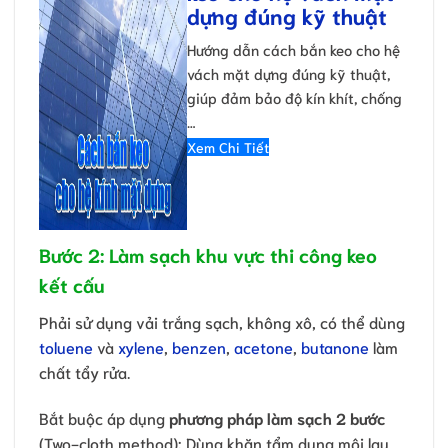
dựng đúng kỹ thuật
Hướng dẫn cách bắn keo cho hệ
vách mặt dựng đúng kỹ thuật,
giúp đảm bảo độ kín khít, chống
…
Xem Chi Tiết
Bước 2: Làm sạch khu vực thi công keo
kết cấu
Phải sử dụng vải trắng sạch, không xô, có thể dùng
toluene
và
xylene
,
benzen
,
acetone
,
butanone
làm
chất tẩy rửa.
Bắt buộc áp dụng
phương pháp làm sạch 2 bước
(Two-cloth method): Dùng khăn tẩm dung môi lau