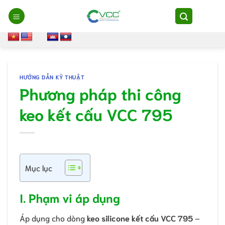
Chuyển
đến
nội
dung
HƯỚNG DẪN KỸ THUẬT
Phương pháp thi công
keo kết cấu VCC 795
Mục lục
I. Phạm vi áp dụng
Áp dụng cho dòng
keo silicone kết cấu VCC 795
–