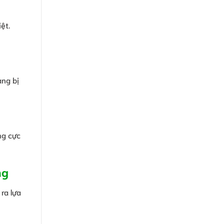
ệt.
ang bị
ng cực
ng
ra lựa