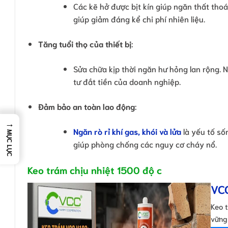
Các kẽ hở được bịt kín giúp ngăn thất thoá
giúp giảm đáng kể chi phí nhiên liệu.
Tăng tuổi thọ của thiết bị
:
Sửa chữa kịp thời ngăn hư hỏng lan rộng. N
tư đắt tiền của doanh nghiệp.
Đảm bảo an toàn lao động
:
→
Ngăn rò rỉ khí gas, khói và lửa
là yếu tố số
MỤC LỤC
giúp phòng chống các nguy cơ cháy nổ.
Keo trám chịu nhiệt 1500 độ c
VCC
Keo 
vững