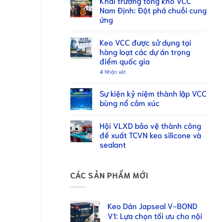
Khai trương tổng kho VCC
Nam Định: Đột phá chuỗi cung
ứng
Keo VCC được sử dụng tại
hàng loạt các dự án trọng
điểm quốc gia
4
Nhận xét
Sự kiện kỷ niệm thành lập VCC
bùng nổ cảm xúc
Hội VLXD bảo vệ thành công
đề xuất TCVN keo silicone và
sealant
CÁC SẢN PHẨM MỚI
Keo Dán Japseal V-BOND
V1: Lựa chọn tối ưu cho nội