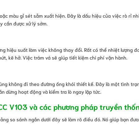
ặc màu gỉ sét sẫm xuất hiện. Đây là dấu hiệu của việc rò rỉ nhi
y cần được xử lý sớm.
ng hiệu suất làm việc không thay đổi. Rất có thể nhiệt lượng đ
ứt, kẽ hở. Việc trám vá sẽ giúp tiết kiệm chi phí vận hành.
húng không đi theo đường ống khói thiết kế. Đây là một tình trạ
n dừng hoạt động và kiểm tra lò ngay lập tức.
 VCC V103 và các phương pháp truyền thố
ng so sánh ngắn dưới đây sẽ làm rõ điều đó. Nó giúp bạn đưa 