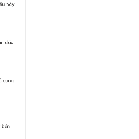
iều này
oản đầu
ó cũng
t bền