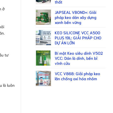
thất
n ở
JAPSEAL VBOND+: Giải
pháp keo dán xây dựng
xanh bền vững
môi
KEO SILICONE VCC A500
ãn.
PLUS 19L: GIẢI PHÁP CHO
DỰ ÁN LỚN
Bí mật Keo siêu dính V502
ầu tư
VCC: Dán là dính, bền bỉ
vĩnh cửu
VCC V868: Giải pháp keo
lăn chống oxi hóa nhôm
u lò luôn