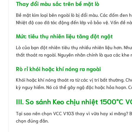
Thay đổi màu sắc trên bề mặt lò
Bề mặt kim loại bên ngoài lò bị đổi màu. Các đốm đen ho
Nhiệt độ cao đã tác động đến lớp vỏ bảo vệ. Vấn đề nà
Mức tiêu thụ nhiên liệu tăng đột ngột
Lò của bạn đột nhiên tiêu thụ nhiều nhiên liệu hơn. Như
thất thoát ra ngoài. Nguyên nhân chính là qua các khe n
Rò rỉ khói hoặc khí nóng ra ngoài
Khói hoặc khí nóng thoát ra từ các vị trí bất thường. C
kỳ nguy hiểm. Nó có thể gây ngộ độc hoặc hỏa hoạn. Cầ
III. So sánh Keo chịu nhiệt 1500°C
Tại sao nên chọn VCC V103 thay vì vữa hay xi măng? Bả
chọn đúng đắn.