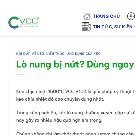
Chuyển
"VCC - 
đến
TRANG CHỦ
nội
dung
TIN TỨC, SỰ KIỆN
HỎI ĐÁP VỀ KEO
,
KIẾN THỨC
,
ỨNG DỤNG CỦA KEO
Lò nung bị nứt? Dùng ngay
Keo chịu nhiệt 1500°C VCC V103 là giải pháp kỹ thuật ti
keo chịu nhiệt độ cao
chuyên dụng nhất.
Trong công nghiệp, các lò nung thường xuyên gặp sự cố
này gây ra nhiều hậu quả nghiêm trọng.
Chúng không chỉ làm thất thoát năng lượng; chúng còn