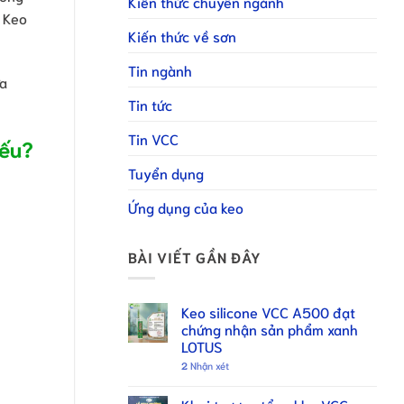
Kiến thức chuyên ngành
. Keo
Kiến thức về sơn
Tin ngành
ửa
Tin tức
Tin VCC
iếu?
Tuyển dụng
Ứng dụng của keo
BÀI VIẾT GẦN ĐÂY
Keo silicone VCC A500 đạt
chứng nhận sản phẩm xanh
LOTUS
2
Nhận xét