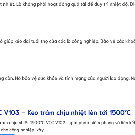
t nhiệt. Lò không phải hoạt động quá tải để duy trì nhiệt độ. Đ
ó giúp kéo dài tuổi thọ của các lò công nghiệp. Bảo vệ các kh
ng còn. Nó bảo vệ sức khỏe và tính mạng của người lao động. N
 V103 – Keo trám chịu nhiệt lên tới 1500°C
trám chịu nhiệt 1500°C VCC V103– giải pháp niêm phong và liên kế
 cho công nghiệp, xây …