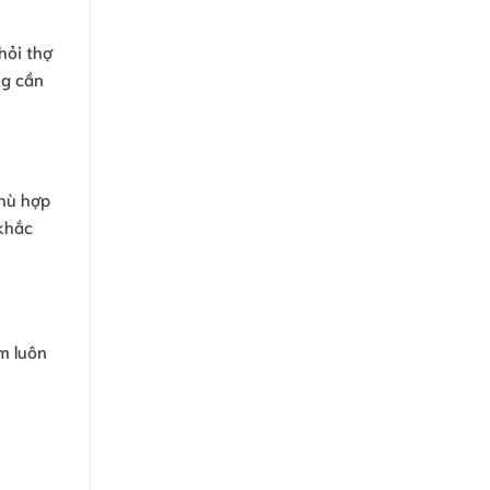
hỏi thợ
ng cần
phù hợp
 khắc
m luôn