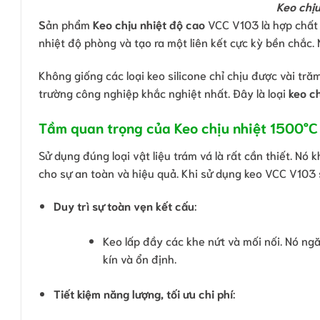
Keo chị
S
ản phẩm
Keo chịu nhiệt độ cao
VCC V103 là hợp chất 
nhiệt độ phòng và tạo ra một liên kết cực kỳ bền chắc.
Không giống các loại keo silicone chỉ chịu được vài tră
trường công nghiệp khắc nghiệt nhất. Đây là loại
keo c
Tầm quan trọng của Keo chịu nhiệt 1500°
Sử dụng đúng loại vật liệu trám vá là rất cần thiết. Nó
cho sự an toàn và hiệu quả. Khi sử dụng keo VCC V103 s
Duy trì sự toàn vẹn kết cấu
:
Keo lấp đầy các khe nứt và mối nối. Nó ngă
kín và ổn định.
Tiết kiệm năng lượng, tối ưu chi phí
: