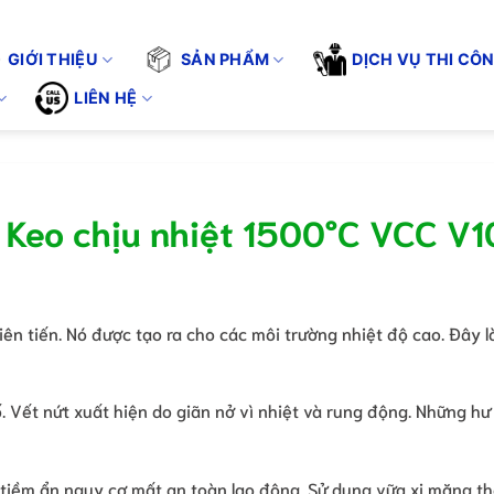
VÌ CHẤT LƯỢNG CUỘC SỐNG". KHÔNG CHỈ BÁN SẢN PHẨM - CHÚNG
Tuyển 
GIỚI THIỆU
SẢN PHẨM
DỊCH VỤ THI CÔ
LIÊN HỆ
 Keo chịu nhiệt 1500°C VCC V
ên tiến. Nó được tạo ra cho các môi trường nhiệt độ cao. Đây là
. Vết nứt xuất hiện do giãn nở vì nhiệt và rung động. Những h
 tiềm ẩn nguy cơ mất an toàn lao động. Sử dụng vữa xi măng t