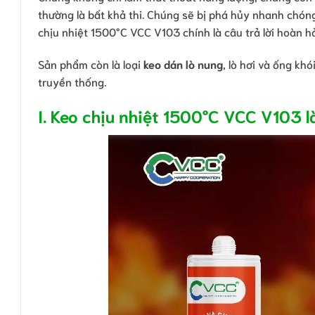
thường là bất khả thi. Chúng sẽ bị phá hủy nhanh chón
chịu nhiệt 1500°C VCC V103 chính là câu trả lời hoàn h
Sản phẩm còn là loại
keo dán lò nung
, lò hơi và ống kh
truyền thống.
I. Keo chịu nhiệt 1500°C VCC V103 là