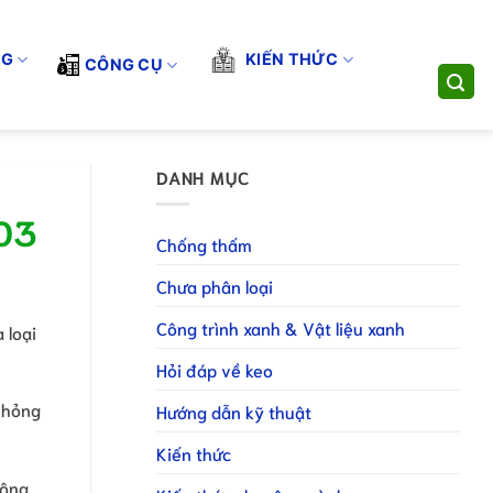
 TÔI CUNG CẤP GIẢI PHÁP THI CÔNG TOÀN DIỆN. LIÊN HỆ HOT
dụng
Đăng ký làm NPP
Đăng ký làm CTV
NG
KIẾN THỨC
CÔNG CỤ
DANH MỤC
103
Chống thấm
Chưa phân loại
Công trình xanh & Vật liệu xanh
 loại
Hỏi đáp về keo
ư hỏng
Hướng dẫn kỹ thuật
Kiến thức
hông