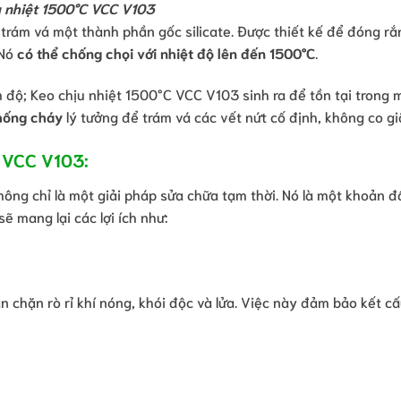
u nhiệt 1500°C VCC V103
trám vá một thành phần gốc silicate. Được thiết kế để đóng rắ
 Nó
có thể chống chọi với nhiệt độ lên đến 1500°C
.
m độ; Keo chịu nhiệt 1500°C VCC V103 sinh ra để tồn tại trong 
hống cháy
lý tưởng để trám vá các vết nứt cố định, không co gi
C VCC V103:
 không chỉ là một giải pháp sửa chữa tạm thời. Nó là một khoản đ
ẽ mang lại các lợi ích như:
n chặn rò rỉ khí nóng, khói độc và lửa. Việc này đảm bảo kết cấ