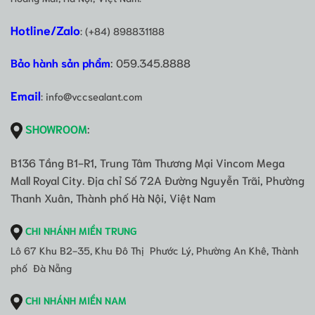
Hotline/Zalo
: (+84) 898831188
Bảo hành sản phẩm
: 059.345.8888
Email
: info@vccsealant.com
SHOWROOM
:
B136 Tầng B1-R1, Trung Tâm Thương Mại Vincom Mega
Mall Royal City. Địa chỉ Số 72A Đường Nguyễn Trãi, Phường
Thanh Xuân, Thành phố Hà Nội, Việt Nam
CHI NHÁNH MIỀN TRUNG
Lô 67 Khu B2-35, Khu Đô Thị Phước Lý, Phường An Khê, Thành
phố Đà Nẵng
CHI NHÁNH MIỀN NAM