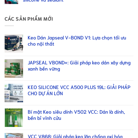
CÁC SẢN PHẨM MỚI
Keo Dán Japseal V-BOND V1: Lựa chọn tối ưu
cho nội thất
JAPSEAL VBOND+: Giải pháp keo dán xây dựng
xanh bền vững
KEO SILICONE VCC A500 PLUS 19L: GIẢI PHÁP
CHO DỰ ÁN LỚN
Bí mật Keo siêu dính V502 VCC: Dán là dính,
bền bỉ vĩnh cửu
VCC V868: Giải pháp keo lăn chống oxi hóa