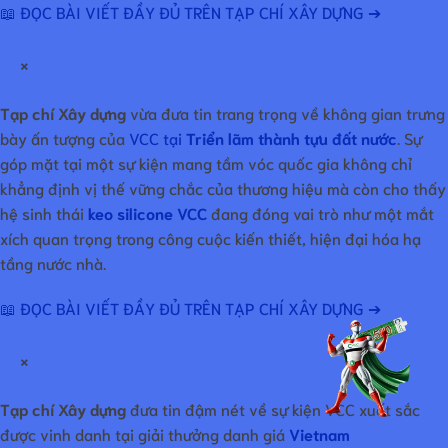
📖 ĐỌC BÀI VIẾT ĐẦY ĐỦ TRÊN TẠP CHÍ XÂY DỰNG ➔
×
Tạp chí Xây dựng
vừa đưa tin trang trọng về không gian trưng
bày ấn tượng của
VCC tại
Triển lãm thành tựu đất nước
. Sự
góp mặt tại một sự kiện mang tầm vóc quốc gia không chỉ
khẳng định vị thế vững chắc của thương hiệu mà còn cho thấy
hệ sinh thái
keo silicone VCC
đang đóng vai trò như một mắt
xích quan trọng trong công cuộc kiến thiết, hiện đại hóa hạ
tầng nước nhà.
📖 ĐỌC BÀI VIẾT ĐẦY ĐỦ TRÊN TẠP CHÍ XÂY DỰNG ➔
×
Tạp chí Xây dựng
đưa tin đậm nét về sự kiện VCC xuất sắc
được vinh danh tại giải thưởng danh giá
Vietnam