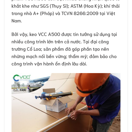
khắt khe như SGS (Thụy Sĩ); ASTM (Hoa Kỳ); khí thải
trong nhà A+ (Pháp) và TCVN 8266:2009 tại Việt
Nam.
Bởi vậy, keo VCC A500 được tin tưởng sử dụng tại
nhiều công trình lớn trên cả nước. Tại đại công
trường Cổ Loa; sản phẩm đã góp phần tạo nên
những mạch nối bền vững; thẩm mỹ; đảm bảo cho
công trình vận hành ổn định lâu dài.