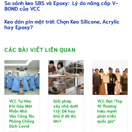
So sánh keo SBS và Epoxy: Lý do nâng cấp V-
BOND của VCC
Keo dán pin mặt trời: Chọn Keo Silicone, Acrylic
hay Epoxy?
CÁC BÀI VIẾT LIÊN QUAN
VCC Tự Hào
Giải pháp
VCC Đạt “Top
Khi Góp Một
xây nhà dưới
10 Thương
Phần Nhỏ
1 tỷ: Dễ hay
hiệu mạnh
Vào Công Tác
khó ở đô thị
phát triển
Phòng Chống
lớn?
quốc gia”
Dịch Covid