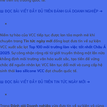
📖 ĐỌC BÀI VIẾT ĐẦY ĐỦ TRÊN ĐÁNH GIÁ DOANH NGHIỆP ➔
×
Niềm tự hào của VCC tiếp tục được lan tỏa mạnh mẽ khi
chuyên trang
Tin tức ngày mới
đồng loạt đưa tin về sự kiện
VCC xuất sắc lọt
Top 100 môi trường làm việc tốt nhất Châu Á
2025
. Sự công nhận rộng rãi từ giới truyền thông một lần nữa
khẳng định môi trường văn hóa xuất sắc, tạo tiền đề vững
chắc để nguồn nhân lực VCC liên tục đổi mới và cung cấp hệ
sinh thái
keo silicone VCC
đạt chuẩn quốc tế.
📖 ĐỌC BÀI VIẾT ĐẦY ĐỦ TRÊN TIN TỨC NGÀY MỚI ➔
×
Trang
Đánh giá Doanh nghiệp
vừa đưa tin về sự kiện vô cùng