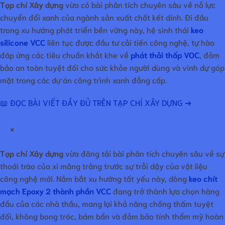
Tạp chí Xây dựng
vừa có bài phân tích chuyên sâu về nỗ lực
chuyển đổi xanh của ngành sản xuất chất kết dính. Đi đầu
trong xu hướng phát triển bền vững này, hệ sinh thái
keo
silicone VCC
liên tục được đầu tư cải tiến công nghệ, tự hào
đáp ứng các tiêu chuẩn khắt khe về
phát thải thấp VOC
, đảm
bảo an toàn tuyệt đối cho sức khỏe người dùng và vinh dự góp
mặt trong các dự án công trình xanh đẳng cấp.
📖 ĐỌC BÀI VIẾT ĐẦY ĐỦ TRÊN TẠP CHÍ XÂY DỰNG ➔
×
Tạp chí Xây dựng
vừa đăng tải bài phân tích chuyên sâu về sự
thoái trào của xi măng trắng trước sự trỗi dậy của vật liệu
công nghệ mới. Nắm bắt xu hướng tất yếu này, dòng
keo chít
mạch Epoxy 2 thành phần VCC
đang trở thành lựa chọn hàng
đầu của các nhà thầu, mang lại khả năng chống thấm tuyệt
đối, không bong tróc, bám bẩn và đảm bảo tính thẩm mỹ hoàn