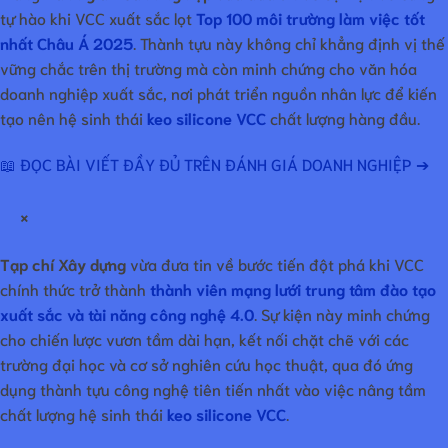
tự hào khi VCC xuất sắc lọt
Top 100 môi trường làm việc tốt
nhất Châu Á 2025
. Thành tựu này không chỉ khẳng định vị thế
vững chắc trên thị trường mà còn minh chứng cho văn hóa
doanh nghiệp xuất sắc, nơi phát triển nguồn nhân lực để kiến
tạo nên hệ sinh thái
keo silicone VCC
chất lượng hàng đầu.
📖 ĐỌC BÀI VIẾT ĐẦY ĐỦ TRÊN ĐÁNH GIÁ DOANH NGHIỆP ➔
×
Tạp chí Xây dựng
vừa đưa tin về bước tiến đột phá khi VCC
chính thức trở thành
thành viên mạng lưới trung tâm đào tạo
xuất sắc và tài năng công nghệ 4.0
. Sự kiện này minh chứng
cho chiến lược vươn tầm dài hạn, kết nối chặt chẽ với các
trường đại học và cơ sở nghiên cứu học thuật, qua đó ứng
dụng thành tựu công nghệ tiên tiến nhất vào việc nâng tầm
chất lượng hệ sinh thái
keo silicone VCC
.