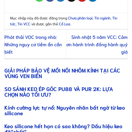
Mục nhập này đã được đăng trong
Chưa phân loại
,
Tin ngành
,
Tin
tức
,
Tin VCC
và được gắn thẻ
Cổ Loa
.
Phát thải VOC trong nhà:
Sinh nhật 5 năm VCC: Cảm
Những nguy cơ tiềm ẩn cần
ơn hành trình đồng hành quý
biết
giá
GIẢI PHÁP BẢO VỆ MỐI NỐI NHÔM KÍNH TẠI CÁC
VÙNG VEN BIỂN
SO SÁNH KEO ÉP GÓC PU88 VÀ PUR 2K: LỰA
CHỌN NÀO TỐI ƯU?
Kính cường lực tự nổ: Nguyên nhân bất ngờ từ keo
silicone
Keo silicone hết hạn có sao không? Dấu hiệu keo
đã”chết”