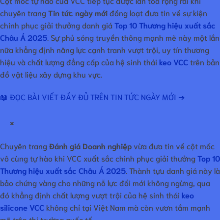
Cột mốc tự hào của VCC tiếp tục được lan tỏa rộng rãi khi
chuyên trang
Tin tức ngày mới
đồng loạt đưa tin về sự kiện
chinh phục giải thưởng danh giá
Top 10 Thương hiệu xuất sắc
Châu Á 2025
. Sự phủ sóng truyền thông mạnh mẽ này một lần
nữa khẳng định năng lực cạnh tranh vượt trội, uy tín thương
hiệu và chất lượng đẳng cấp của hệ sinh thái
keo VCC
trên bản
đồ vật liệu xây dựng khu vực.
📖 ĐỌC BÀI VIẾT ĐẦY ĐỦ TRÊN TIN TỨC NGÀY MỚI ➔
×
Chuyên trang
Đánh giá Doanh nghiệp
vừa đưa tin về cột mốc
vô cùng tự hào khi VCC xuất sắc chinh phục giải thưởng
Top 10
Thương hiệu xuất sắc Châu Á 2025
. Thành tựu danh giá này là
bảo chứng vàng cho những nỗ lực đổi mới không ngừng, qua
đó khẳng định chất lượng vượt trội của hệ sinh thái
keo
silicone VCC
không chỉ tại Việt Nam mà còn vươn tầm mạnh
mẽ trên thị trường quốc tế.