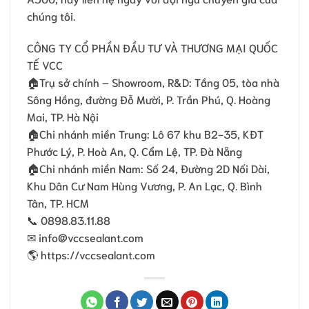
chúng tôi.
CÔNG TY CỔ PHẦN ĐẦU TƯ VÀ THƯƠNG MẠI QUỐC
TẾ VCC
🏠Trụ sở chính – Showroom, R&D: Tầng 05, tòa nhà
Sông Hồng, đường Đỗ Mười, P. Trần Phú, Q. Hoàng
Mai, TP. Hà Nội
🏠Chi nhánh miền Trung: Lô 67 khu B2-35, KĐT
Phước Lý, P. Hoà An, Q. Cẩm Lệ, TP. Đà Nẵng
🏠Chi nhánh miền Nam: Số 24, Ðường 2D Nối Dài,
Khu Dân Cư Nam Hùng Vương, P. An Lạc, Q. Bình
Tân, TP. HCM
📞 0898.83.11.88
✉ info@vccsealant.com
🌎 https://vccsealant.com