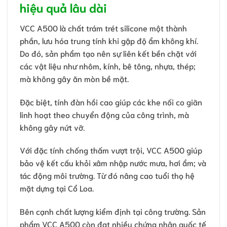
hiệu quả lâu dài
VCC A500 là chất trám trét silicone một thành
phần, lưu hóa trung tính khi gặp độ ẩm không khí.
Do đó, sản phẩm tạo nên sự liên kết bền chặt với
các vật liệu như nhôm, kính, bê tông, nhựa, thép;
mà không gây ăn mòn bề mặt.
Đặc biệt, tính đàn hồi cao giúp các khe nối co giãn
linh hoạt theo chuyển động của công trình, mà
không gây nứt vỡ.
Với đặc tính chống thấm vượt trội, VCC A500 giúp
bảo vệ kết cấu khỏi xâm nhập nước mưa, hơi ẩm; và
tác động môi trường. Từ đó nâng cao tuổi thọ hệ
mặt dựng tại Cổ Loa.
Bên cạnh chất lượng kiểm định tại công trường. Sản
phẩm VCC A500 còn đạt nhiều chứng nhận quốc tế