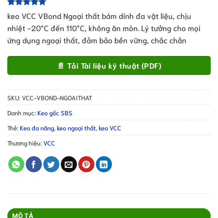
5.00
1
trên 5
keo VCC VBond Ngoại thất bám dính đa vật liệu, chịu
dựa trên
nhiệt -20°C đến 110°C, không ăn mòn. Lý tưởng cho mọi
đánh giá
ứng dụng ngoại thất, đảm bảo bền vững, chắc chắn
📄 Tải Tài liệu kỹ thuật (PDF)
SKU:
VCC-VBOND-NGOAITHAT
Danh mục:
Keo gốc SBS
Thẻ:
Keo đa năng
,
keo ngoại thất
,
keo VCC
Thương hiệu:
VCC
MÔ TẢ