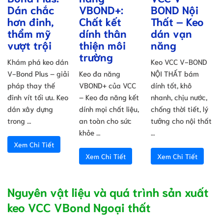
Dán chắc
VBOND+:
BOND Nội
hơn đinh,
Chất kết
Thất – Keo
thẩm mỹ
dính thân
dán vạn
vượt trội
thiện môi
năng
trường
Khám phá keo dán
Keo VCC V-BOND
V-Bond Plus – giải
Keo đa năng
NỘI THẤT bám
pháp thay thế
VBOND+ của VCC
dính tốt, khô
đinh vít tối ưu. Keo
– Keo đa năng kết
nhanh, chịu nước,
dán xây dựng
dính mọi chất liệu,
chống thời tiết, lý
trong …
an toàn cho sức
tưởng cho nội thất
khỏe …
…
Xem Chi Tiết
Xem Chi Tiết
Xem Chi Tiết
Nguyên vật liệu và quá trình sản xuất
keo VCC VBond Ngoại thất