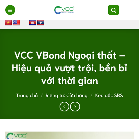
Chuyển
đến
nội
dung
VCC VBond Ngoại thất –
Hiệu quả vượt trội, bền bỉ
với thời gian
Trang chủ
/
Riêng tư: Cửa hàng
/
Keo gốc SBS