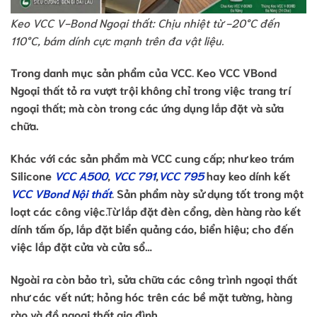
Keo VCC V-Bond Ngoại thất: Chịu nhiệt từ -20°C đến
110°C, bám dính cực mạnh trên đa vật liệu.
Trong danh mục sản phẩm của VCC
.
Keo VCC VBond
Ngoại thất tỏ ra vượt trội không chỉ trong việc trang trí
ngoại thất; mà còn trong các ứng dụng lắp đặt và sửa
chữa.
Khác với các sản phẩm mà VCC cung cấp; như keo trám
Silicone
VCC A500
,
VCC 791
,
VCC 795
hay keo dính kết
VCC VBond Nội thất
.
Sản phẩm này sử dụng tốt trong một
loạt các công việc
.T
ừ lắp đặt đèn cổng, dèn hàng rào kết
dính tấm ốp, lắp đặt biển quảng cáo, biển hiệu; cho đến
việc lắp đặt cửa và cửa sổ…
Ngoài ra còn bảo trì, sửa chữa các công trình ngoại thất
như các vết nứt
;
hỏng hóc trên các bề mặt tường, hàng
rào và đồ ngoại thất gia đình.