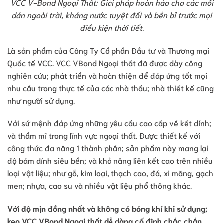
VCC V-Bond Ngoại Thất: Giải pháp hoàn hảo cho các mối
dán ngoài trời, kháng nước tuyệt đối và bền bỉ trước mọi
điều kiện thời tiết.
Là sản phẩm của Công Ty Cổ phần Đầu tư và Thương mại
Quốc tế VCC. VCC VBond Ngoại thất đã được dày công
nghiên cứu; phát triển và hoàn thiện để đáp ứng tốt mọi
nhu cầu trong thực tế của các nhà thầu; nhà thiết kế cũng
như người sử dụng.
Với sứ mệnh đáp ứng những yêu cầu cao cấp về kết dính;
và thẩm mĩ trong lĩnh vực ngoại thất. Được thiết kế với
công thức đa năng 1 thành phần; sản phẩm này mang lại
độ bám dính siêu bền; và khả năng liên kết cao trên nhiều
loại vật liệu; như gỗ, kim loại, thạch cao, đá, xi măng, gạch
men; nhựa, cao su và nhiều vật liệu phổ thông khác.
Với độ mịn đồng nhất và không có bóng khí khi sử dụng;
keo VCC VBond Ngoại thất dễ dàng cố định chắc chắn