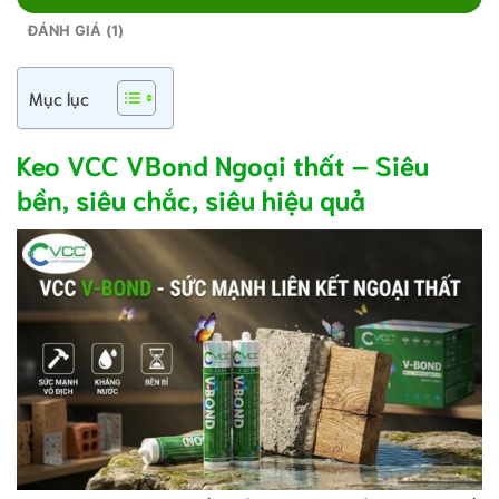
ĐÁNH GIÁ (1)
Mục lục
Keo VCC VBond Ngoại thất – Siêu
bền, siêu chắc, siêu hiệu quả