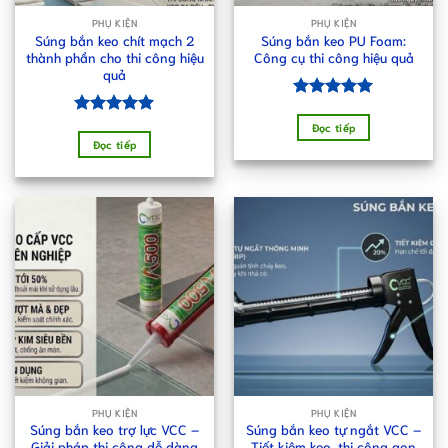
PHỤ KIỆN
PHỤ KIỆN
Súng bắn keo chít mạch 2
Súng bắn keo PU Foam:
thành phần cho thi công hiệu
Công cụ thi công hiệu quả
quả
Được xếp
hạng
5.00
Được xếp
Đọc tiếp
5 sao
hạng
5.00
Đọc tiếp
5 sao
PHỤ KIỆN
PHỤ KIỆN
Súng bắn keo trợ lực VCC –
Súng bắn keo tự ngắt VCC –
Giải pháp thi công dễ dàng
Tiết kiệm keo, thi công gọn