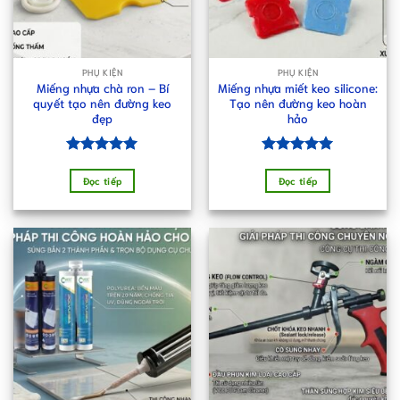
PHỤ KIỆN
PHỤ KIỆN
Miếng nhựa chà ron – Bí
Miếng nhựa miết keo silicone:
quyết tạo nên đường keo
Tạo nên đường keo hoàn
đẹp
hảo
Được xếp
Được xếp
hạng
5.00
hạng
5.00
Đọc tiếp
Đọc tiếp
5 sao
5 sao