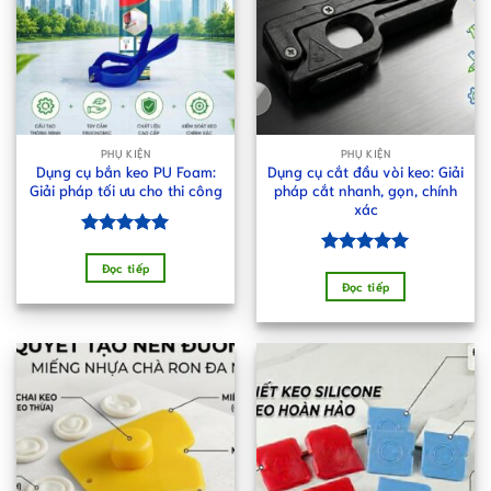
PHỤ KIỆN
PHỤ KIỆN
Dụng cụ bắn keo PU Foam:
Dụng cụ cắt đầu vòi keo: Giải
Giải pháp tối ưu cho thi công
pháp cắt nhanh, gọn, chính
xác
Được xếp
hạng
5.00
Được xếp
Đọc tiếp
5 sao
hạng
5.00
Đọc tiếp
5 sao