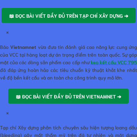
📖 ĐỌC BÀI VIẾT ĐẦY ĐỦ TRÊN TẠP CHÍ XÂY DỰNG ➔
×
Báo
Vietnamnet
vừa đưa tin đánh giá cao năng lực cung ứn
của VCC tại hàng loạt dự án trọng điểm trên toàn quốc. Sự góp
mặt của các dòng sản phẩm cao cấp như
keo kết cấu VCC 79
đã đáp ứng hoàn hảo các tiêu chuẩn kỹ thuật khắt khe nhất
về độ bền kết cấu và an toàn cho công trình quy mô lớn.
📖 ĐỌC BÀI VIẾT ĐẦY ĐỦ TRÊN VIETNAMNET ➔
×
Tạp chí Xây dựng phân tích chuyên sâu hiện tượng loang dầu
(bleeding) gây mất thẩm mỹ trên đá tự nhiên và mặt dựng