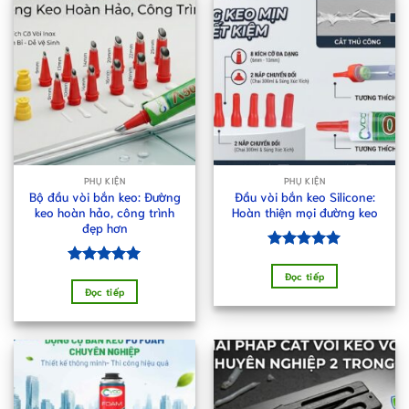
PHỤ KIỆN
PHỤ KIỆN
Bộ đầu vòi bắn keo: Đường
Đầu vòi bắn keo Silicone:
keo hoàn hảo, công trình
Hoàn thiện mọi đường keo
đẹp hơn
Được xếp
hạng
5.00
Được xếp
Đọc tiếp
5 sao
hạng
5.00
Đọc tiếp
5 sao