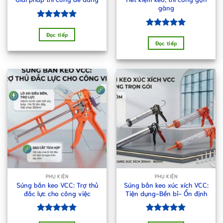
gàng
Được xếp
hạng
5.00
Được xếp
Đọc tiếp
5 sao
hạng
5.00
Đọc tiếp
5 sao
PHỤ KIỆN
PHỤ KIỆN
Súng bắn keo VCC: Trợ thủ
Súng bắn keo xúc xích VCC:
đắc lực cho công việc
Tiện dụng-Bền bỉ- Ổn định
Được xếp
Được xếp