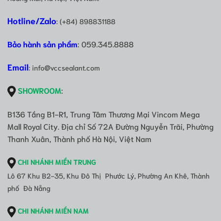
Hotline/Zalo
: (+84) 898831188
Bảo hành sản phẩm
: 059.345.8888
Email
: info@vccsealant.com
SHOWROOM
:
B136 Tầng B1-R1, Trung Tâm Thương Mại Vincom Mega
Mall Royal City. Địa chỉ Số 72A Đường Nguyễn Trãi, Phường
Thanh Xuân, Thành phố Hà Nội, Việt Nam
CHI NHÁNH MIỀN TRUNG
Lô 67 Khu B2-35, Khu Đô Thị Phước Lý, Phường An Khê, Thành
phố Đà Nẵng
CHI NHÁNH MIỀN NAM