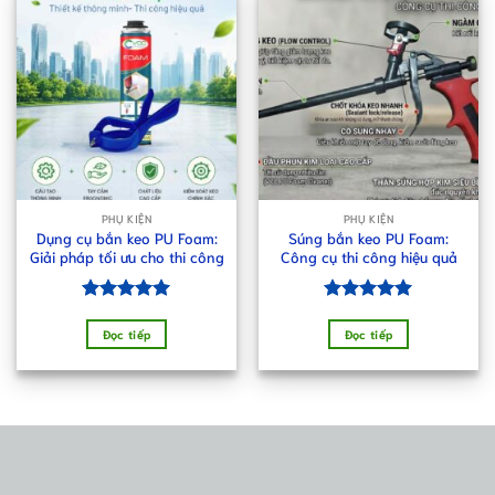
PHỤ KIỆN
PHỤ KIỆN
Dụng cụ bắn keo PU Foam:
Súng bắn keo PU Foam:
Giải pháp tối ưu cho thi công
Công cụ thi công hiệu quả
Được xếp
Được xếp
hạng
5.00
hạng
5.00
Đọc tiếp
Đọc tiếp
5 sao
5 sao