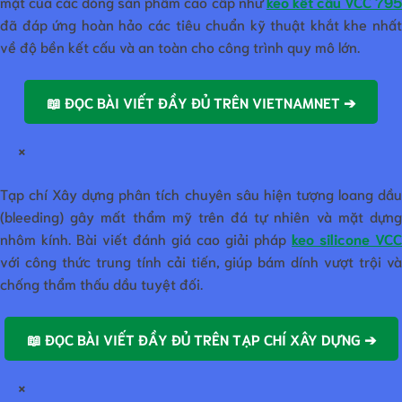
mặt của các dòng sản phẩm cao cấp như
keo kết cấu VCC 79
đã đáp ứng hoàn hảo các tiêu chuẩn kỹ thuật khắt khe nhất
về độ bền kết cấu và an toàn cho công trình quy mô lớn.
📖 ĐỌC BÀI VIẾT ĐẦY ĐỦ TRÊN VIETNAMNET ➔
×
Tạp chí Xây dựng phân tích chuyên sâu hiện tượng loang dầu
(bleeding) gây mất thẩm mỹ trên đá tự nhiên và mặt dựng
nhôm kính. Bài viết đánh giá cao giải pháp
keo silicone VCC
với công thức trung tính cải tiến, giúp bám dính vượt trội và
chống thẩm thấu dầu tuyệt đối.
📖 ĐỌC BÀI VIẾT ĐẦY ĐỦ TRÊN TẠP CHÍ XÂY DỰNG ➔
×