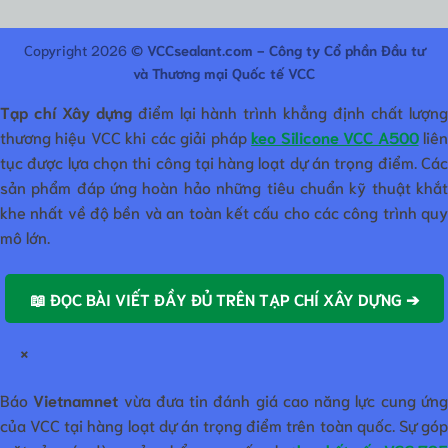
Copyright 2026 ©
VCCsealant.com - Công ty Cổ phần Đầu tư
và Thương mại Quốc tế VCC
Tạp chí Xây dựng
điểm lại hành trình khẳng định chất lượn
thương hiệu VCC khi các giải pháp
keo Silicone VCC A500
liê
tục được lựa chọn thi công tại hàng loạt dự án trọng điểm. Các
sản phẩm đáp ứng hoàn hảo những tiêu chuẩn kỹ thuật khắt
khe nhất về độ bền và an toàn kết cấu cho các công trình quy
mô lớn.
📖 ĐỌC BÀI VIẾT ĐẦY ĐỦ TRÊN TẠP CHÍ XÂY DỰNG ➔
×
Báo
Vietnamnet
vừa đưa tin đánh giá cao năng lực cung ứn
của VCC tại hàng loạt dự án trọng điểm trên toàn quốc. Sự góp