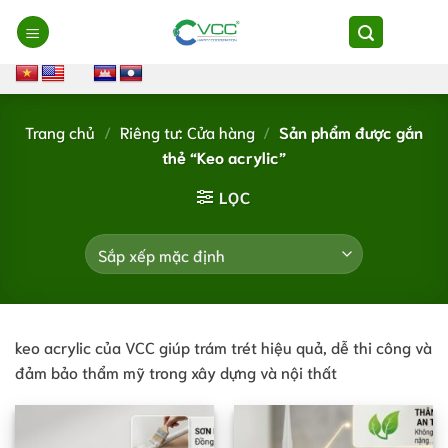
Chuyển
đến
nội
dung
Trang chủ
/
Riêng tư: Cửa hàng
/
Sản phẩm được gắn
thẻ “Keo acrylic”
LỌC
keo acrylic của VCC giúp trám trét hiệu quả, dễ thi công và
đảm bảo thẩm mỹ trong xây dựng và nội thất