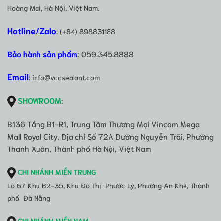
Hoàng Mai, Hà Nội, Việt Nam.
Hotline/Zalo
: (+84) 898831188
Bảo hành sản phẩm
: 059.345.8888
Email
: info@vccsealant.com
SHOWROOM
:
B136 Tầng B1-R1, Trung Tâm Thương Mại Vincom Mega
Mall Royal City. Địa chỉ Số 72A Đường Nguyễn Trãi, Phường
Thanh Xuân, Thành phố Hà Nội, Việt Nam
CHI NHÁNH MIỀN TRUNG
Lô 67 Khu B2-35, Khu Đô Thị Phước Lý, Phường An Khê, Thành
phố Đà Nẵng
CHI NHÁNH MIỀN NAM