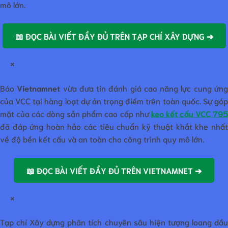
mô lớn.
📖 ĐỌC BÀI VIẾT ĐẦY ĐỦ TRÊN TẠP CHÍ XÂY DỰNG ➔
×
Báo
Vietnamnet
vừa đưa tin đánh giá cao năng lực cung ứn
của VCC tại hàng loạt dự án trọng điểm trên toàn quốc. Sự góp
mặt của các dòng sản phẩm cao cấp như
keo kết cấu VCC 79
đã đáp ứng hoàn hảo các tiêu chuẩn kỹ thuật khắt khe nhất
về độ bền kết cấu và an toàn cho công trình quy mô lớn.
📖 ĐỌC BÀI VIẾT ĐẦY ĐỦ TRÊN VIETNAMNET ➔
×
Tạp chí Xây dựng phân tích chuyên sâu hiện tượng loang dầu