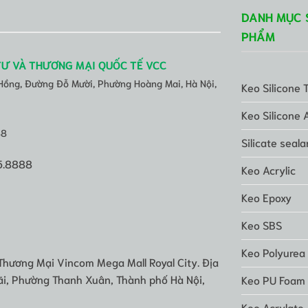
DANH MỤC 
PHẨM
TƯ VÀ THƯƠNG MẠI QUỐC TẾ VCC
 Hồng, Đường Đỗ Mười, Phường Hoàng Mai, Hà Nội,
Keo Silicone 
Keo Silicone 
88
Silicate seala
5.8888
Keo Acrylic
Keo Epoxy
Keo SBS
Keo Polyurea
Thương Mại Vincom Mega Mall Royal City. Địa
i, Phường Thanh Xuân, Thành phố Hà Nội,
Keo PU Foam
Keo Acrylate