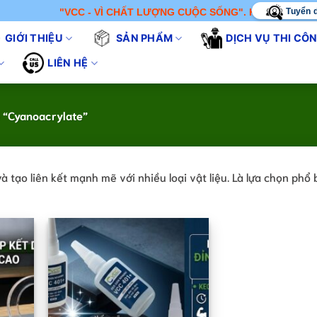
Tuyển 
"VCC - VÌ CHẤT LƯỢNG CUỘC SỐNG". KHÔNG CHỈ BÁN S
GIỚI THIỆU
SẢN PHẨM
DỊCH VỤ THI CÔ
LIÊN HỆ
 “Cyanoacrylate”
tạo liên kết mạnh mẽ với nhiều loại vật liệu. Là lựa chọn phổ 