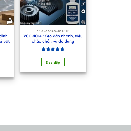
KEO CYANOACRYLATE
dính
VCC 401+ : Keo dán nhanh, siêu
i vật
chắc chắn và đa dụng
Được xếp
hạng
5.00
Đọc tiếp
5 sao