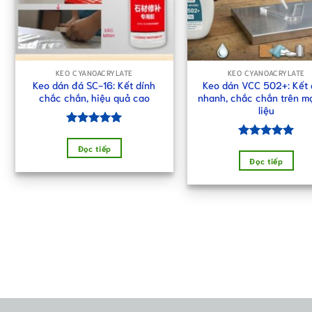
KEO CYANOACRYLATE
KEO CYANOACRYLATE
Keo dán đá SC-16: Kết dính
Keo dán VCC 502+: Kết 
chắc chắn, hiệu quả cao
nhanh, chắc chắn trên mọ
liệu
Được xếp
hạng
5.00
Được xếp
Đọc tiếp
5 sao
hạng
5.00
Đọc tiếp
5 sao