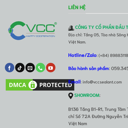
LIÊN HỆ
CÔNG TY CỔ PHẦN ĐẦU 
Địa chỉ: Tầng 05, Tòa nhà Sông
Việt Nam.
Hotline/Zalo
: (+84) 8988311
Bảo hành sản phẩm
: 059.34
Email
: info@vccsealant.com
SHOWROOM
:
B136 Tầng B1-R1, Trung Tâm 
chỉ Số 72A Đường Nguyễn Trã
Việt Nam