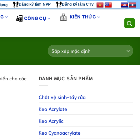
Đăng ký làm NPP
Đăng ký làm CTV
dụng
ẢN PHẨM - CHÚNG TÔI CUNG CẤP GIẢI PHÁP THI CÔNG TOÀN DIỆ
NG
KIẾN THỨC
CÔNG CỤ
biến cho các
DANH MỤC SẢN PHẨM
Chất vệ sinh-tẩy rửa
Keo Acrylate
Keo Acrylic
Keo Cyanoacrylate