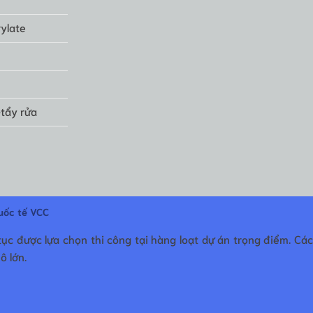
ylate
-tẩy rửa
uốc tế VCC
tục được lựa chọn thi công tại hàng loạt dự án trọng điểm. Cá
ô lớn.