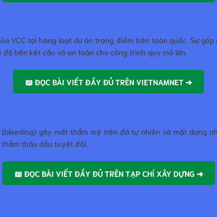
của VCC tại hàng loạt dự án trọng điểm trên toàn quốc. Sự g
 độ bền kết cấu và an toàn cho công trình quy mô lớn.
📖 ĐỌC BÀI VIẾT ĐẦY ĐỦ TRÊN VIETNAMNET ➔
 (bleeding) gây mất thẩm mỹ trên đá tự nhiên và mặt dựng nh
g thẩm thấu dầu tuyệt đối.
📖 ĐỌC BÀI VIẾT ĐẦY ĐỦ TRÊN TẠP CHÍ XÂY DỰNG ➔