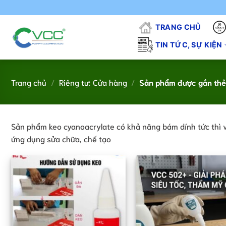
Chuyển
đến
TRANG CHỦ
nội
dung
TIN TỨC, SỰ KIỆN
Trang chủ
/
Riêng tư: Cửa hàng
/
Sản phẩm được gắn thẻ
Sản phẩm keo cyanoacrylate có khả năng bám dính tức thì và 
ứng dụng sửa chữa, chế tạo