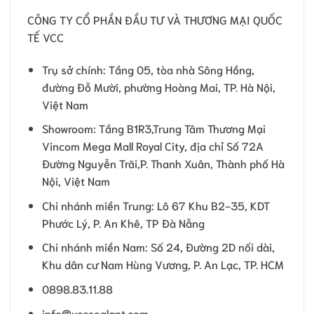
CÔNG TY CỔ PHẦN ĐẦU TƯ VÀ THƯƠNG MẠI QUỐC
TẾ VCC
Trụ sở chính: Tầng 05, tòa nhà Sông Hồng,
đường Đỗ Mười, phường Hoàng Mai, TP. Hà Nội,
Việt Nam
Showroom: Tầng B1R3,Trung Tâm Thương Mại
Vincom Mega Mall Royal City, địa chỉ Số 72A
Đường Nguyễn Trãi,P. Thanh Xuân, Thành phố Hà
Nội, Việt Nam
Chi nhánh miền Trung: Lô 67 Khu B2-35, KDT
Phước Lý, P. An Khê, TP Đà Nẵng
Chi nhánh miền Nam: Số 24, Đường 2D nối dài,
Khu dân cư Nam Hùng Vương, P. An Lạc, TP. HCM
0898.83.11.88
info@vccsealant.com