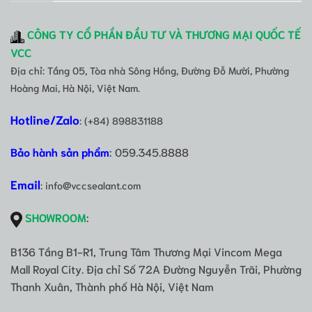
CÔNG TY CỔ PHẦN ĐẦU TƯ VÀ THƯƠNG MẠI QUỐC TẾ
VCC
Địa chỉ: Tầng 05, Tòa nhà Sông Hồng, Đường Đỗ Mười, Phường
Hoàng Mai, Hà Nội, Việt Nam.
Hotline/Zalo
: (+84) 898831188
Bảo hành sản phẩm
: 059.345.8888
Email
: info@vccsealant.com
SHOWROOM
:
B136 Tầng B1-R1, Trung Tâm Thương Mại Vincom Mega
Mall Royal City. Địa chỉ Số 72A Đường Nguyễn Trãi, Phường
Thanh Xuân, Thành phố Hà Nội, Việt Nam