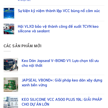
Sự kiện kỷ niệm thành lập VCC bùng nổ cảm xúc
Hội VLXD bảo vệ thành công đề xuất TCVN keo
silicone và sealant
CÁC SẢN PHẨM MỚI
Keo Dán Japseal V-BOND V1: Lựa chọn tối ưu
cho nội thất
JAPSEAL VBOND+: Giải pháp keo dán xây dựng
xanh bền vững
KEO SILICONE VCC A500 PLUS 19L: GIẢI PHÁP
CHO DỰ ÁN LỚN