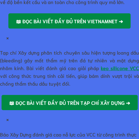
về độ bền kết cấu và an toàn cho công trình quy mô lớn.
📖 ĐỌC BÀI VIẾT ĐẦY ĐỦ TRÊN VIETNAMNET ➔
×
Tạp chí Xây dựng phân tích chuyên sâu hiện tượng loang dầu
(bleeding) gây mất thẩm mỹ trên đá tự nhiên và mặt dựng
nhôm kính. Bài viết đánh giá cao giải pháp
keo silicone VCC
với công thức trung tính cải tiến, giúp bám dính vượt trội và
chống thẩm thấu dầu tuyệt đối.
📖 ĐỌC BÀI VIẾT ĐẦY ĐỦ TRÊN TẠP CHÍ XÂY DỰNG ➔
×
Báo Xây Dựng đánh giá cao nỗ lực của VCC từ công trình thực