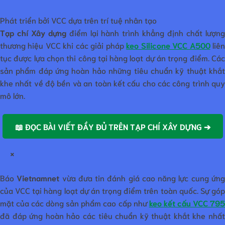
Phát triển bởi VCC dựa trên trí tuệ nhân tạo
Tạp chí Xây dựng
điểm lại hành trình khẳng định chất lượn
thương hiệu VCC khi các giải pháp
keo Silicone VCC A500
liê
tục được lựa chọn thi công tại hàng loạt dự án trọng điểm. Các
sản phẩm đáp ứng hoàn hảo những tiêu chuẩn kỹ thuật khắt
khe nhất về độ bền và an toàn kết cấu cho các công trình quy
mô lớn.
📖 ĐỌC BÀI VIẾT ĐẦY ĐỦ TRÊN TẠP CHÍ XÂY DỰNG ➔
×
Báo
Vietnamnet
vừa đưa tin đánh giá cao năng lực cung ứn
của VCC tại hàng loạt dự án trọng điểm trên toàn quốc. Sự góp
mặt của các dòng sản phẩm cao cấp như
keo kết cấu VCC 79
đã đáp ứng hoàn hảo các tiêu chuẩn kỹ thuật khắt khe nhất