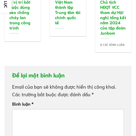
MỤC LỤC
4 vị trí bắt
Việt Nam
Chủ tịch
buộc dùng
thành lập
HĐQT VCC
keo chống
Trung tâm tài
tham dự Hội
cháy lan
chính quốc
nghị tổng kết
trong công
tế
năm 2024
trình
của tập đoàn
Junbom
6 CÁC BÌNH LUẬN
Để lại một bình luận
Email của bạn sẽ không được hiển thị công khai.
Các trường bắt buộc được đánh dấu
*
Bình luận
*