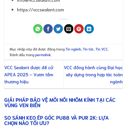
https://vccsealant.com
Mục nhập này đã được đăng trong
Tin ngành
,
Tin tức
,
Tin VCC
.
Đánh dấu trang
permalink
.
VCC Sealant được đề cử
VCC đồng hành cùng Đại học
APEA 2025 – Vươn tầm
xây dựng trong hợp tác toàn
thương hiệu
ngành
GIẢI PHÁP BẢO VỆ MỐI NỐI NHÔM KÍNH TẠI CÁC
VÙNG VEN BIỂN
SO SÁNH KEO ÉP GÓC PU88 VÀ PUR 2K: LỰA
CHỌN NÀO TỐI ƯU?