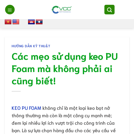
Chuyển
đến
nội
dung
HƯỚNG DẪN KỸ THUẬT
Các mẹo sử dụng keo PU
Foam mà không phải ai
cũng biết!
KEO PU FOAM
không chỉ là một loại keo bọt nở
thông thường mà còn là một công cụ mạnh mẽ;
đem lại nhiều lợi ích vượt trội cho công trình của
bạn. Là sự lựa chọn hàng đầu cho các yêu cầu về