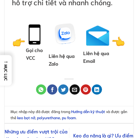
hỗ trợ chi tiết và nhanh chóng.
Gọi cho
Liên hệ qua
Liên hệ qua
VCC
→
Email
Zalo
MỤC LỤC
Mục nhập này đã được đăng trong
Hướng dẫn kỹ thuật
và được gắn
thẻ
keo bọt nở
,
polyurethane
,
pu foam
.
Những ưu điểm vượt trội của
Keo đa năng là gì? Ưu điểm