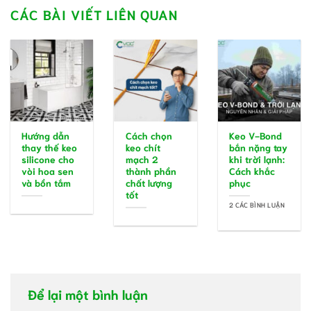
CÁC BÀI VIẾT LIÊN QUAN
Hướng dẫn
Cách chọn
Keo V-Bond
thay thế keo
keo chít
bắn nặng tay
silicone cho
mạch 2
khi trời lạnh:
vòi hoa sen
thành phần
Cách khắc
và bồn tắm
chất lượng
phục
tốt
2 CÁC BÌNH LUẬN
Để lại một bình luận