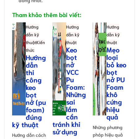
Tham khảo thêm bài viết:
Hướng
Hướng
Hướng
dẫn kỹ
dẫn kỹ
dẫn kỹ
thuật
Kiến
thuật
thuật
Keo
Mẹo
thức
bọt
loại
Hướng
nở
bỏ keo
dẫn
VCC
bọt
thi
Pu
nở PU
công
Foam:
Foam
keo
Những
khô
bọt
sai
cứng
nở (pu
lầm
hiệu
foam)
cần
quả
đúng
tránh khi
kỹ thuật
Những phương
sử dụng
pháp hiệu quả
Hướng dẫn cách