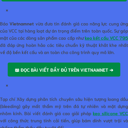
×
Báo
Vietnamnet
vừa đưa tin đánh giá cao năng lực cung ứn
của VCC tại hàng loạt dự án trọng điểm trên toàn quốc. Sự góp
mặt của các dòng sản phẩm cao cấp như
keo kết cấu VCC 79
đã đáp ứng hoàn hảo các tiêu chuẩn kỹ thuật khắt khe nhất
về độ bền kết cấu và an toàn cho công trình quy mô lớn.
📖 ĐỌC BÀI VIẾT ĐẦY ĐỦ TRÊN VIETNAMNET ➔
×
Tạp chí Xây dựng phân tích chuyên sâu hiện tượng loang dầu
(bleeding) gây mất thẩm mỹ trên đá tự nhiên và mặt dựng
nhôm kính. Bài viết đánh giá cao giải pháp
keo silicone VCC
với công thức trung tính cải tiến, giúp bám dính vượt trội và
chống thẩm thấu dầu tuyệt đối.