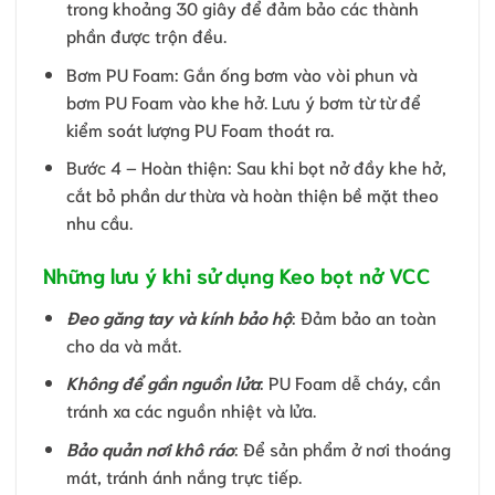
trong khoảng 30 giây để đảm bảo các thành
phần được trộn đều.
Bơm PU Foam: Gắn ống bơm vào vòi phun và
bơm PU Foam vào khe hở. Lưu ý bơm từ từ để
kiểm soát lượng PU Foam thoát ra.
Bước 4 – Hoàn thiện: Sau khi bọt nở đầy khe hở,
cắt bỏ phần dư thừa và hoàn thiện bề mặt theo
nhu cầu.
Những lưu ý khi sử dụng Keo bọt nở VCC
Đeo găng tay và kính bảo hộ
: Đảm bảo an toàn
cho da và mắt.
Không để gần nguồn lửa
: PU Foam dễ cháy, cần
tránh xa các nguồn nhiệt và lửa.
Bảo quản nơi khô ráo
: Để sản phẩm ở nơi thoáng
mát, tránh ánh nắng trực tiếp.