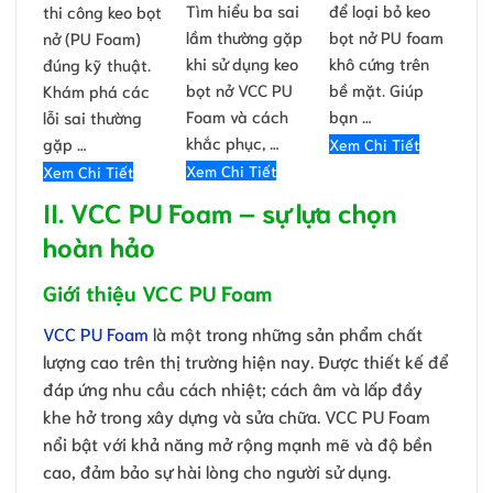
Tìm hiểu ba sai
để loại bỏ keo
thi công keo bọt
lầm thường gặp
bọt nở PU foam
nở (PU Foam)
khi sử dụng keo
khô cứng trên
đúng kỹ thuật.
bọt nở VCC PU
bề mặt. Giúp
Khám phá các
Foam và cách
bạn …
lỗi sai thường
khắc phục, …
gặp …
Xem Chi Tiết
Xem Chi Tiết
Xem Chi Tiết
II. VCC PU Foam – sự lựa chọn
hoàn hảo
Giới thiệu VCC PU Foam
VCC PU Foam
là một trong những sản phẩm chất
lượng cao trên thị trường hiện nay. Được thiết kế để
đáp ứng nhu cầu cách nhiệt; cách âm và lấp đầy
khe hở trong xây dựng và sửa chữa. VCC PU Foam
nổi bật với khả năng mở rộng mạnh mẽ và độ bền
cao, đảm bảo sự hài lòng cho người sử dụng.