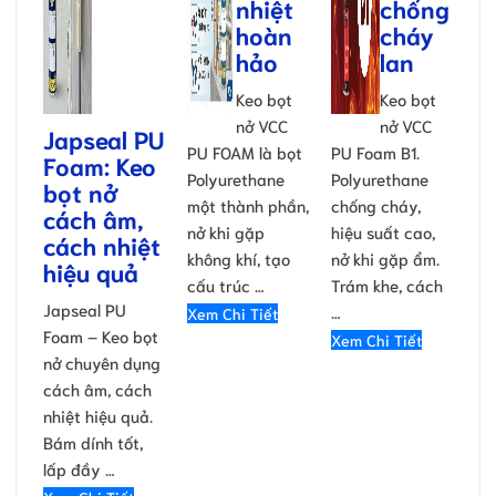
nhiệt
chống
hoàn
cháy
hảo
lan
Keo bọt
Keo bọt
nở VCC
nở VCC
Japseal PU
PU FOAM là bọt
PU Foam B1.
Foam: Keo
Polyurethane
Polyurethane
bọt nở
một thành phần,
chống cháy,
cách âm,
nở khi gặp
hiệu suất cao,
cách nhiệt
không khí, tạo
nở khi gặp ẩm.
hiệu quả
cấu trúc …
Trám khe, cách
Japseal PU
…
Xem Chi Tiết
Foam – Keo bọt
Xem Chi Tiết
nở chuyên dụng
cách âm, cách
nhiệt hiệu quả.
Bám dính tốt,
lấp đầy …