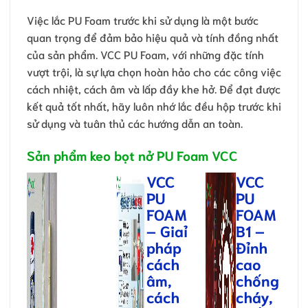
Việc lắc PU Foam trước khi sử dụng là một bước
quan trọng để đảm bảo hiệu quả và tính đồng nhất
của sản phẩm. VCC PU Foam, với những đặc tính
vượt trội, là sự lựa chọn hoàn hảo cho các công việc
cách nhiệt, cách âm và lấp đầy khe hở. Để đạt được
kết quả tốt nhất, hãy luôn nhớ lắc đều hộp trước khi
sử dụng và tuân thủ các hướng dẫn an toàn.
Sản phẩm keo bọt nở PU Foam VCC
VCC
VCC
PU
PU
FOAM
FOAM
– Giaỉ
B1 –
pháp
Đỉnh
cách
cao
âm,
chống
cách
cháy,