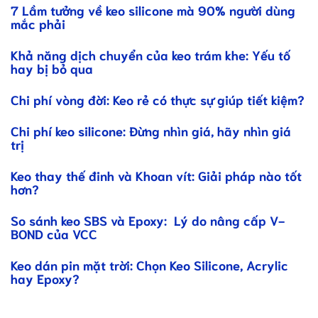
7 Lầm tưởng về keo silicone mà 90% người dùng
mắc phải
Khả năng dịch chuyển của keo trám khe: Yếu tố
hay bị bỏ qua
Chi phí vòng đời: Keo rẻ có thực sự giúp tiết kiệm?
Chi phí keo silicone: Đừng nhìn giá, hãy nhìn giá
trị
Keo thay thế đinh và Khoan vít: Giải pháp nào tốt
hơn?
So sánh keo SBS và Epoxy: Lý do nâng cấp V-
BOND của VCC
Keo dán pin mặt trời: Chọn Keo Silicone, Acrylic
hay Epoxy?