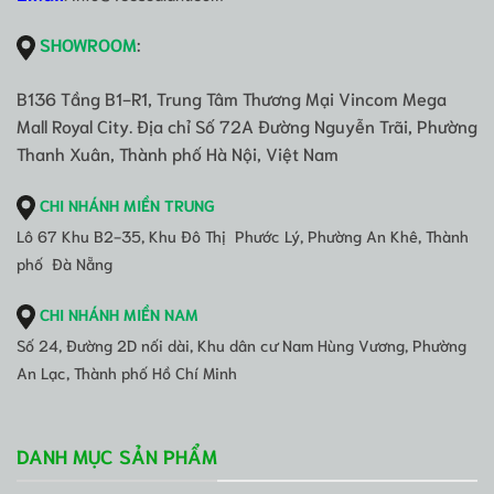
SHOWROOM
:
B136 Tầng B1-R1, Trung Tâm Thương Mại Vincom Mega
Mall Royal City. Địa chỉ Số 72A Đường Nguyễn Trãi, Phường
Thanh Xuân, Thành phố Hà Nội, Việt Nam
CHI NHÁNH MIỀN TRUNG
Lô 67 Khu B2-35, Khu Đô Thị Phước Lý, Phường An Khê, Thành
phố Đà Nẵng
CHI NHÁNH MIỀN NAM
Số 24, Đường 2D nối dài, Khu dân cư Nam Hùng Vương, Phường
An Lạc, Thành phố Hồ Chí Minh
DANH MỤC SẢN PHẨM