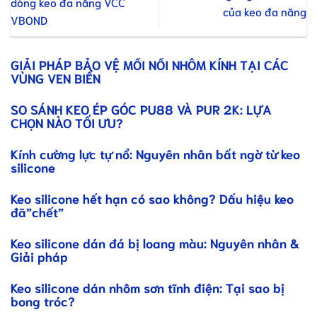
dòng keo đa năng VCC
của keo đa năng
VBOND
GIẢI PHÁP BẢO VỆ MỐI NỐI NHÔM KÍNH TẠI CÁC
VÙNG VEN BIỂN
SO SÁNH KEO ÉP GÓC PU88 VÀ PUR 2K: LỰA
CHỌN NÀO TỐI ƯU?
Kính cường lực tự nổ: Nguyên nhân bất ngờ từ keo
silicone
Keo silicone hết hạn có sao không? Dấu hiệu keo
đã”chết”
Keo silicone dán đá bị loang màu: Nguyên nhân &
Giải pháp
Keo silicone dán nhôm sơn tĩnh điện: Tại sao bị
bong tróc?