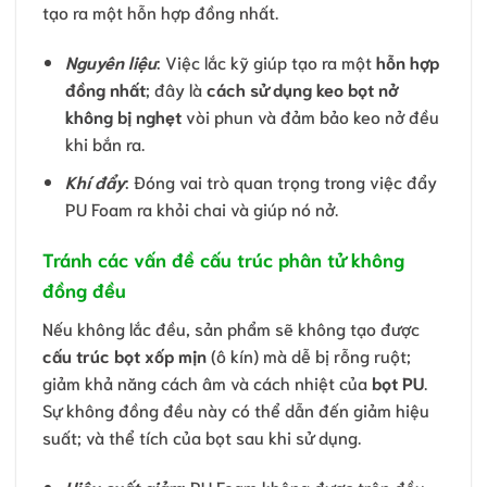
tạo ra một hỗn hợp đồng nhất.
Nguyên liệu
: Việc lắc kỹ giúp tạo ra một
hỗn hợp
đồng nhất
; đây là
cách sử dụng keo bọt nở
không bị nghẹt
vòi phun và đảm bảo keo nở đều
khi bắn ra.
Khí đẩy
: Đóng vai trò quan trọng trong việc đẩy
PU Foam ra khỏi chai và giúp nó nở.
Tránh các vấn đề cấu trúc phân tử không
đồng đều
Nếu không lắc đều, sản phẩm sẽ không tạo được
cấu trúc bọt xốp mịn
(ô kín) mà dễ bị rỗng ruột;
giảm khả năng cách âm và cách nhiệt của
bọt PU
.
Sự không đồng đều này có thể dẫn đến giảm hiệu
suất; và thể tích của bọt sau khi sử dụng.
Hiệu suất giảm
: PU Foam không được trộn đều