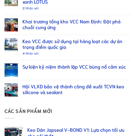
xanh LOTUS
2
Nhận xét
Khai trương tổng kho VCC Nam Định: Đột phá
chuỗi cung ứng
Keo VCC được sử dụng tại hàng loạt các dự án
trọng điểm quốc gia
4
Nhận xét
Sự kiện kỷ niệm thành lập VCC bùng nổ cảm xúc
Hội VLXD bảo vệ thành công đề xuất TCVN keo
silicone và sealant
CÁC SẢN PHẨM MỚI
Keo Dán Japseal V-BOND V1: Lựa chọn tối ưu
cho nội thất