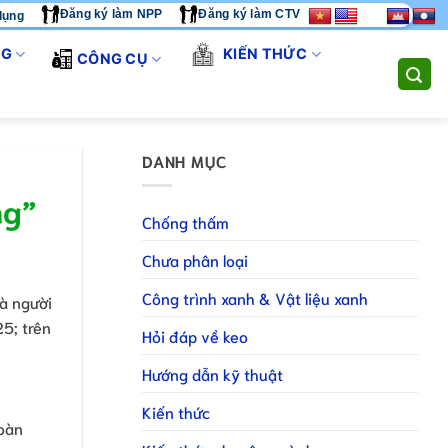
Đăng ký làm NPP
Đăng ký làm CTV
dụng
TÔI CUNG CẤP GIẢI PHÁP THI CÔNG TOÀN DIỆN. LIÊN HỆ HOTL
NG
KIẾN THỨC
CÔNG CỤ
DANH MỤC
ng”
Chống thấm
Chưa phân loại
Công trình xanh & Vật liệu xanh
à người
5; trên
Hỏi đáp về keo
Hướng dẫn kỹ thuật
Kiến thức
toàn