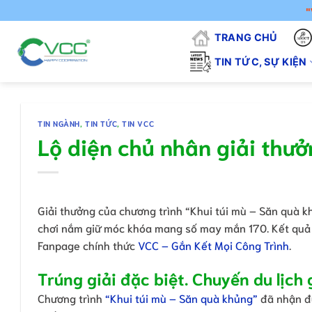
Chuyển
"VCC - VÌ
đến
TRANG CHỦ
nội
dung
TIN TỨC, SỰ KIỆN
TIN NGÀNH
,
TIN TỨC
,
TIN VCC
Lộ diện chủ nhân giải thưở
Giải thưởng của chương trình “Khui túi mù – Săn quà 
chơi nắm giữ móc khóa mang số may mắn 170. Kết quả 
Fanpage chính thức
VCC – Gắn Kết Mọi Công Trình
.
Trúng giải đặc biệt. Chuyến du lịch g
Chương trình
“Khui túi mù – Săn quà khủng”
đã nhận đư