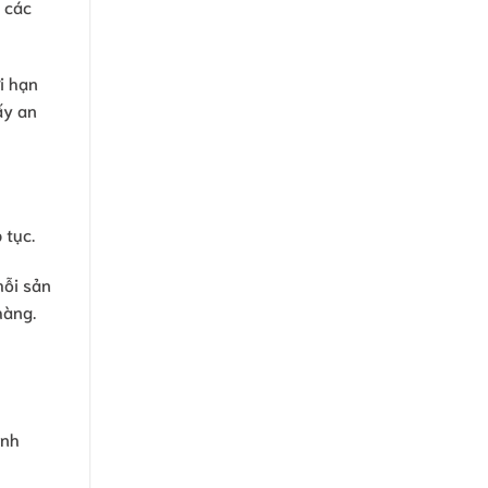
 các
i hạn
ấy an
 tục.
mỗi sản
hàng.
anh