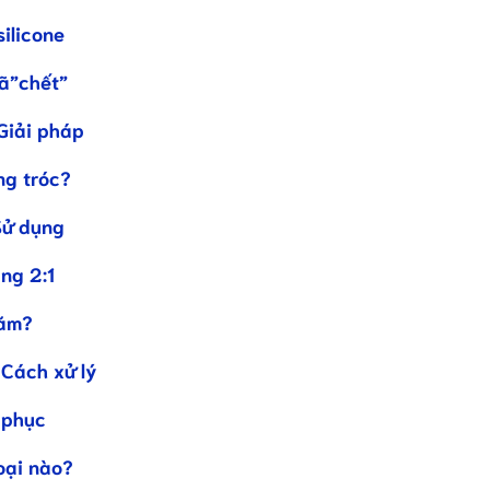
silicone
đã”chết”
Giải pháp
ng tróc?
Sử dụng
ng 2:1
năm?
 Cách xử lý
 phục
oại nào?