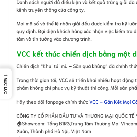
Danh sách người đủ điều kiện và kết quả trúng giải đã 
kênh truyền thông của công ty.
Mọi mã số và thể lệ nhận giải đều được kiểm tra kỹ lưỡ
quy định. Đại diện khách hàng xác nhận việc kiểm tra 
tâm và tin tưởng vào chương trình.
VCC kết thúc chiến dịch bằng một 
Chiến dịch “Khui túi mù – Săn quà khủng” đã chính thức
→
Trong thời gian tới, VCC sẽ triển khai nhiều hoạt động 
MỤC LỤC
phẩm không chỉ phục vụ kỹ thuật thi công. Mỗi sản ph
Hãy theo dõi fanpage chính thức
VCC – Gắn Kết Mọi C
CÔNG TY CỔ PHẦN ĐẦU TƯ VÀ THƯƠNG MẠI QUỐC TẾ 
🏠Showroom: Tầng B1R3,Trung Tâm Thương Mại Vincom M
Xuân, Thành phố Hà Nội, Việt Nam