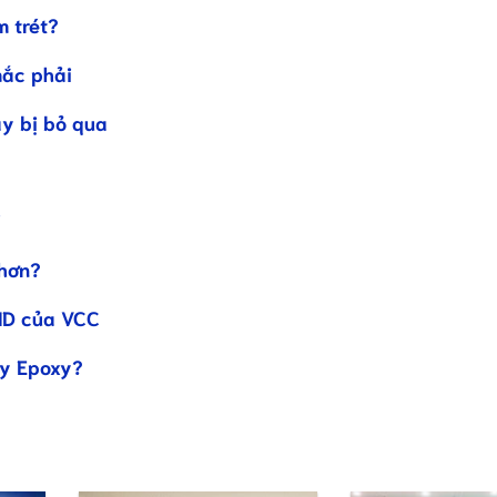
m trét?
mắc phải
ay bị bỏ qua
ị
 hơn?
ND của VCC
ay Epoxy?