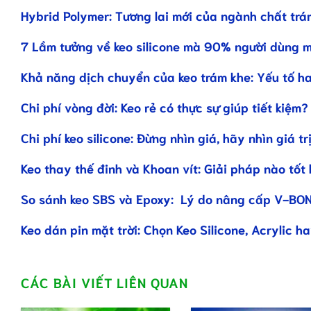
Hybrid Polymer: Tương lai mới của ngành chất trá
7 Lầm tưởng về keo silicone mà 90% người dùng 
Khả năng dịch chuyển của keo trám khe: Yếu tố h
Chi phí vòng đời: Keo rẻ có thực sự giúp tiết kiệm?
Chi phí keo silicone: Đừng nhìn giá, hãy nhìn giá tr
Keo thay thế đinh và Khoan vít: Giải pháp nào tốt
So sánh keo SBS và Epoxy: Lý do nâng cấp V-BO
Keo dán pin mặt trời: Chọn Keo Silicone, Acrylic h
CÁC BÀI VIẾT LIÊN QUAN