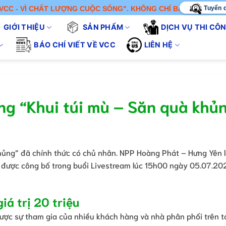
Tuyển 
 CHẤT LƯỢNG CUỘC SỐNG". KHÔNG CHỈ BÁN SẢN PHẨM - CHÚNG 
GIỚI THIỆU
SẢN PHẨM
DỊCH VỤ THI CÔ
BÁO CHÍ VIẾT VỀ VCC
LIÊN HỆ
ng “Khui túi mù – Săn quà khủ
khủng” đã chính thức có chủ nhân. NPP Hoàng Phát – Hưng Yên l
được công bố trong buổi Livestream lúc 15h00 ngày 05.07.202
iá trị 20 triệu
ợc sự tham gia của nhiều khách hàng và nhà phân phối trên 