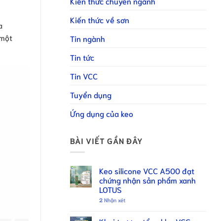
Kiến thức chuyên ngành
Kiến thức về sơn
a
 một
Tin ngành
Tin tức
Tin VCC
Tuyển dụng
Ứng dụng của keo
BÀI VIẾT GẦN ĐÂY
Keo silicone VCC A500 đạt
chứng nhận sản phẩm xanh
LOTUS
2
Nhận xét