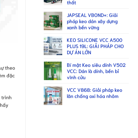
thất
JAPSEAL VBOND+: Giải
pháp keo dán xây dựng
xanh bền vững
KEO SILICONE VCC A500
PLUS 19L: GIẢI PHÁP CHO
DỰ ÁN LỚN
Bí mật Keo siêu dính V502
sự theo
VCC: Dán là dính, bền bỉ
hêm đặc
vĩnh cửu
VCC V868: Giải pháp keo
lăn chống oxi hóa nhôm
 trình
thấy