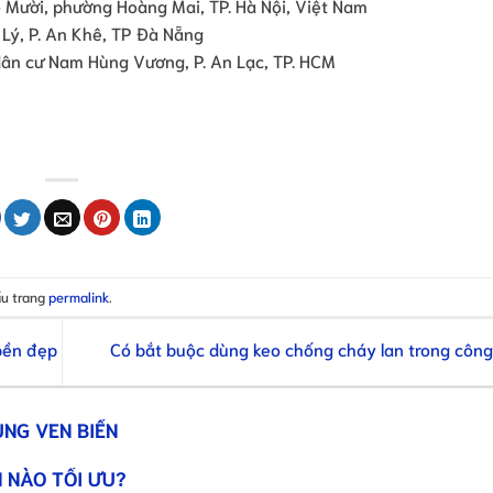
 Mười, phường Hoàng Mai, TP. Hà Nội, Việt Nam
Lý, P. An Khê, TP Đà Nẵng
dân cư Nam Hùng Vương, P. An Lạc, TP. HCM
ấu trang
permalink
.
bền đẹp
Có bắt buộc dùng keo chống cháy lan trong công
ÙNG VEN BIỂN
 NÀO TỐI ƯU?