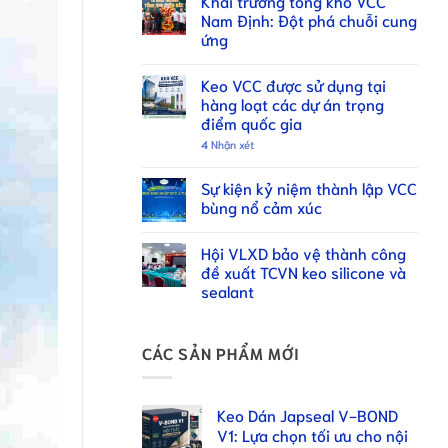
Khai trương tổng kho VCC
Nam Định: Đột phá chuỗi cung
ứng
Keo VCC được sử dụng tại
hàng loạt các dự án trọng
điểm quốc gia
4
Nhận xét
Sự kiện kỷ niệm thành lập VCC
bùng nổ cảm xúc
Hội VLXD bảo vệ thành công
đề xuất TCVN keo silicone và
sealant
CÁC SẢN PHẨM MỚI
Keo Dán Japseal V-BOND
V1: Lựa chọn tối ưu cho nội