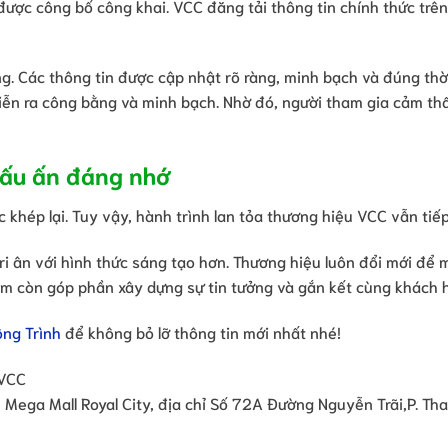
được công bố công khai. VCC đăng tải thông tin chính thức trên
ng. Các thông tin được cập nhật rõ ràng, minh bạch và đúng thờ
diễn ra công bằng và minh bạch. Nhờ đó, người tham gia cảm th
dấu ấn đáng nhớ
 khép lại. Tuy vậy, hành trình lan tỏa thương hiệu VCC vẫn tiếp
tri ân với hình thức sáng tạo hơn. Thương hiệu luôn đổi mới để 
ẩm còn góp phần xây dựng sự tin tưởng và gắn kết cùng khách 
ông Trình
để không bỏ lỡ thông tin mới nhất nhé!
VCC
ega Mall Royal City, địa chỉ Số 72A Đường Nguyễn Trãi,P. Th