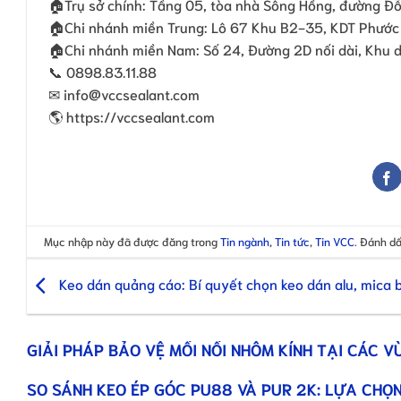
🏠Trụ sở chính: Tầng 05, tòa nhà Sông Hồng, đường Đỗ
🏠Chi nhánh miền Trung: Lô 67 Khu B2-35, KDT Phước 
🏠Chi nhánh miền Nam: Số 24, Đường 2D nối dài, Khu 
📞 0898.83.11.88
✉ info@vccsealant.com
🌎 https://vccsealant.com
Mục nhập này đã được đăng trong
Tin ngành
,
Tin tức
,
Tin VCC
. Đánh d
Keo dán quảng cáo: Bí quyết chọn keo dán alu, mica 
GIẢI PHÁP BẢO VỆ MỐI NỐI NHÔM KÍNH TẠI CÁC V
SO SÁNH KEO ÉP GÓC PU88 VÀ PUR 2K: LỰA CHỌN