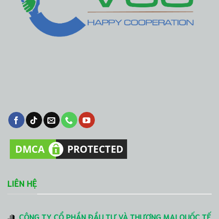
LIÊN HỆ
CÔNG TY CỔ PHẦN ĐẦU TƯ VÀ THƯƠNG MẠI QUỐC TẾ