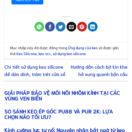
Mục nhập này đã được đăng trong
Ứng dụng của keo
và được gắn
thẻ
Keo Silicone
,
keo vcc
,
sử dụng keo silicone
.
Chi tiết sử dụng keo silicone
Hướng dẫn cách bịt kín khe
để dán dính, trám trét cửa sổ
hở xung quanh bồn cầu
GIẢI PHÁP BẢO VỆ MỐI NỐI NHÔM KÍNH TẠI CÁC
VÙNG VEN BIỂN
SO SÁNH KEO ÉP GÓC PU88 VÀ PUR 2K: LỰA
CHỌN NÀO TỐI ƯU?
Kính cường lực tự nổ: Nguyên nhân bất ngờ từ keo