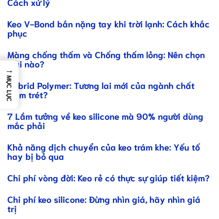
Cách xử lý
Keo V-Bond bắn nặng tay khi trời lạnh: Cách khắc
phục
Màng chống thấm và Chống thấm lỏng: Nên chọn
loại nào?
→
MỤC LỤC
Hybrid Polymer: Tương lai mới của ngành chất
trám trét?
7 Lầm tưởng về keo silicone mà 90% người dùng
mắc phải
Khả năng dịch chuyển của keo trám khe: Yếu tố
hay bị bỏ qua
Chi phí vòng đời: Keo rẻ có thực sự giúp tiết kiệm?
Chi phí keo silicone: Đừng nhìn giá, hãy nhìn giá
trị