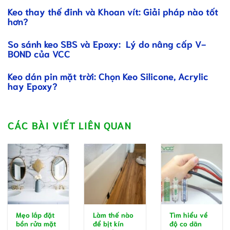
Keo thay thế đinh và Khoan vít: Giải pháp nào tốt
hơn?
So sánh keo SBS và Epoxy: Lý do nâng cấp V-
BOND của VCC
Keo dán pin mặt trời: Chọn Keo Silicone, Acrylic
hay Epoxy?
CÁC BÀI VIẾT LIÊN QUAN
Mẹo lắp đặt
Làm thế nào
Tìm hiểu về
bồn rửa mặt
để bịt kín
độ co dãn