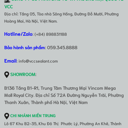
VCC
Địa chỉ: Tầng 05, Tòa nhà Sông Hồng, Đường Đỗ Mười, Phường
Hoàng Mai, Hà Nội, Việt Nam.
Hotline/Zalo
: (+84) 898831188
Bảo hành sản phẩm
: 059.345.8888
Email
: info@vccsealant.com
SHOWROOM
:
B136 Tầng B1-R1, Trung Tâm Thương Mại Vincom Mega
Mall Royal City. Địa chỉ Số 72A Đường Nguyễn Trãi, Phường
Thanh Xuân, Thành phố Hà Nội, Việt Nam
CHI NHÁNH MIỀN TRUNG
Lô 67 Khu B2-35, Khu Đô Thị Phước Lý, Phường An Khê, Thành