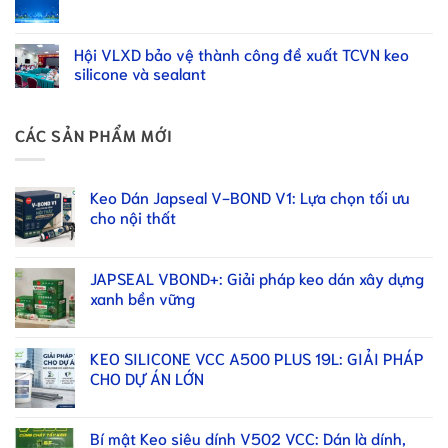
Hội VLXD bảo vệ thành công đề xuất TCVN keo
silicone và sealant
CÁC SẢN PHẨM MỚI
Keo Dán Japseal V-BOND V1: Lựa chọn tối ưu
cho nội thất
JAPSEAL VBOND+: Giải pháp keo dán xây dựng
xanh bền vững
KEO SILICONE VCC A500 PLUS 19L: GIẢI PHÁP
CHO DỰ ÁN LỚN
Bí mật Keo siêu dính V502 VCC: Dán là dính,