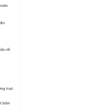
 hoàn
iện
ửa rồi
ởng trực
ất bám