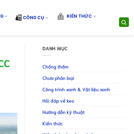
ÁP THI CÔNG TOÀN DIỆN. LIÊN HỆ HOTLINE/ZALO:
0898831188
-
dụng
Đăng ký làm NPP
Đăng ký làm CTV
NG
KIẾN THỨC
CÔNG CỤ
DANH MỤC
VCC
Chống thấm
Chưa phân loại
Công trình xanh & Vật liệu xanh
Hỏi đáp về keo
Hướng dẫn kỹ thuật
Kiến thức