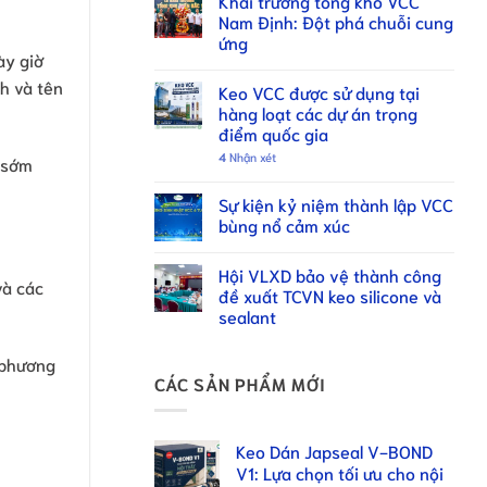
Khai trương tổng kho VCC
Nam Định: Đột phá chuỗi cung
ứng
ày giờ
nh và tên
Keo VCC được sử dụng tại
hàng loạt các dự án trọng
điểm quốc gia
4
Nhận xét
 sớm
Sự kiện kỷ niệm thành lập VCC
bùng nổ cảm xúc
Hội VLXD bảo vệ thành công
và các
đề xuất TCVN keo silicone và
sealant
h phương
CÁC SẢN PHẨM MỚI
Keo Dán Japseal V-BOND
V1: Lựa chọn tối ưu cho nội