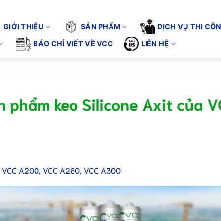
G". KHÔNG CHỈ BÁN SẢN PHẨM - CHÚNG TÔI CUNG CẤP GIẢI PH
Tuyển 
GIỚI THIỆU
SẢN PHẨM
DỊCH VỤ THI CÔ
BÁO CHÍ VIẾT VỀ VCC
LIÊN HỆ
n phẩm keo Silicone Axit của 
:
VCC A200
,
VCC A260
,
VCC A300