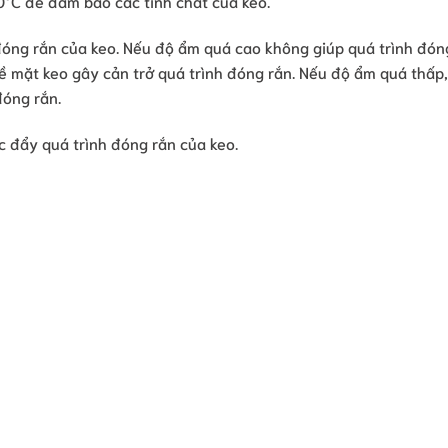
°C để đảm bảo các tính chất của keo.
óng rắn của keo. Nếu độ ẩm quá cao không giúp quá trình đón
bề mặt keo gây cản trở quá trình đóng rắn. Nếu độ ẩm quá thấp,
đóng rắn.
úc đẩy quá trình đóng rắn của keo.