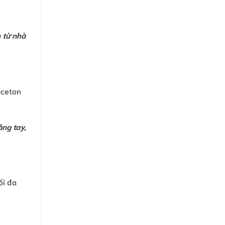
 từ nhà
aceton
ng tay,
ối đa