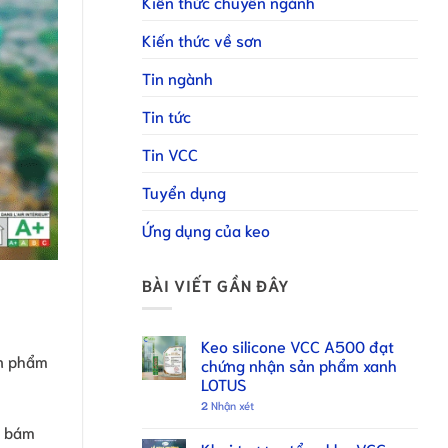
Kiến thức chuyên ngành
Kiến thức về sơn
Tin ngành
Tin tức
Tin VCC
Tuyển dụng
Ứng dụng của keo
BÀI VIẾT GẦN ĐÂY
Keo silicone VCC A500 đạt
ản phẩm
chứng nhận sản phẩm xanh
LOTUS
2
Nhận xét
ộ bám