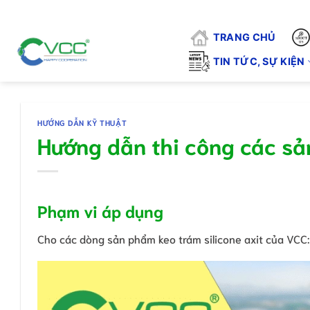
Chuyển
"VCC - VÌ CHẤT LƯỢNG CUỘC SỐN
đến
TRANG CHỦ
nội
dung
TIN TỨC, SỰ KIỆN
HƯỚNG DẪN KỸ THUẬT
Hướng dẫn thi công các sả
Phạm vi áp dụng
Cho các dòng sản phẩm keo trám silicone axit của VCC