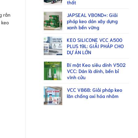
thất
g rắn
JAPSEAL VBOND+: Giải
pháp keo dán xây dựng
 keo
xanh bền vững
KEO SILICONE VCC A500
PLUS 19L: GIẢI PHÁP CHO
DỰ ÁN LỚN
Bí mật Keo siêu dính V502
VCC: Dán là dính, bền bỉ
vĩnh cửu
VCC V868: Giải pháp keo
lăn chống oxi hóa nhôm