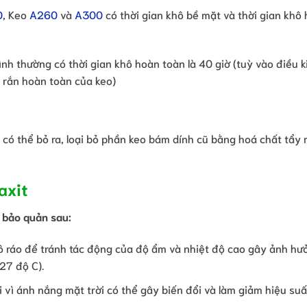
0
, Keo
A260
và
A300
có thời gian khô bề mặt và thời gian khô
ình thường có thời gian khô hoàn toàn là 40 giờ (tuỳ vào điều k
 rắn hoàn toàn của keo)
có thể bỏ ra, loại bỏ phần keo bám dính cũ bằng hoá chất tẩy r
axit
 bảo quản sau:
ô ráo để tránh tác động của độ ẩm và nhiệt độ cao gây ảnh hư
 27 độ C).
ời vì ánh nắng mặt trời có thể gây biến đổi và làm giảm hiệu su