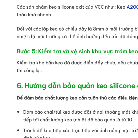
Các sản phẩm keo silicone axit của VCC như : Keo
A20
toàn khá nhanh.
Đối với các lớp keo có chiều dày là 8mm ở môi trường b
nhiệt độ môi trường có thể ảnh hưởng đến tốc độ đóng
Bước 5: Kiểm tra và vệ sinh khu vực trám keo
Kiểm tra khe bắn keo đã được điền đầy chưa, nếu chưa 
thi công lại.
6. Hướng dẫn bảo quản keo silicone 
Để đảm bảo chất lượng keo cần tuân thủ các điều kiện
Đảm bảo chai/túi keo được đặt ở nơi thoáng mát kh
tiếp tới chất lượng keo (nhiệt độ bảo quản là từ 10 –
Tránh để keo tiếp xúc trực tiếp với ánh nắng mặt tr
dính của keo.