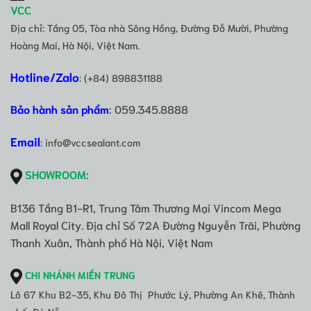
VCC
Địa chỉ: Tầng 05, Tòa nhà Sông Hồng, Đường Đỗ Mười, Phường
Hoàng Mai, Hà Nội, Việt Nam.
Hotline/Zalo
: (+84) 898831188
Bảo hành sản phẩm
: 059.345.8888
Email
: info@vccsealant.com
SHOWROOM
:
B136 Tầng B1-R1, Trung Tâm Thương Mại Vincom Mega
Mall Royal City. Địa chỉ Số 72A Đường Nguyễn Trãi, Phường
Thanh Xuân, Thành phố Hà Nội, Việt Nam
CHI NHÁNH MIỀN TRUNG
Lô 67 Khu B2-35, Khu Đô Thị Phước Lý, Phường An Khê, Thành