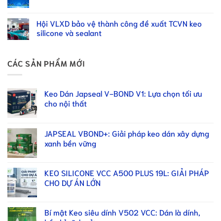
Hội VLXD bảo vệ thành công đề xuất TCVN keo
silicone và sealant
CÁC SẢN PHẨM MỚI
Keo Dán Japseal V-BOND V1: Lựa chọn tối ưu
cho nội thất
JAPSEAL VBOND+: Giải pháp keo dán xây dựng
xanh bền vững
KEO SILICONE VCC A500 PLUS 19L: GIẢI PHÁP
CHO DỰ ÁN LỚN
Bí mật Keo siêu dính V502 VCC: Dán là dính,