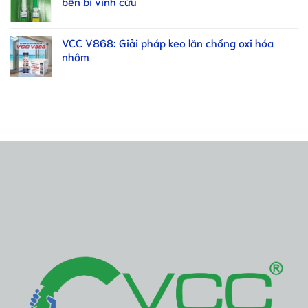
bền bỉ vĩnh cửu
VCC V868: Giải pháp keo lăn chống oxi hóa
nhôm