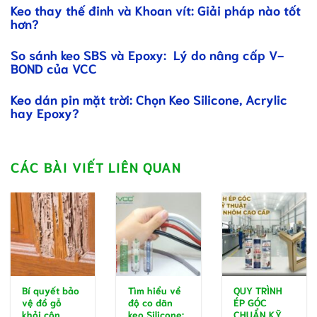
Keo thay thế đinh và Khoan vít: Giải pháp nào tốt
hơn?
So sánh keo SBS và Epoxy: Lý do nâng cấp V-
BOND của VCC
Keo dán pin mặt trời: Chọn Keo Silicone, Acrylic
hay Epoxy?
CÁC BÀI VIẾT LIÊN QUAN
Bí quyết bảo
Tìm hiểu về
QUY TRÌNH
vệ đồ gỗ
độ co dãn
ÉP GÓC
khỏi côn
keo Silicone:
CHUẨN KỸ