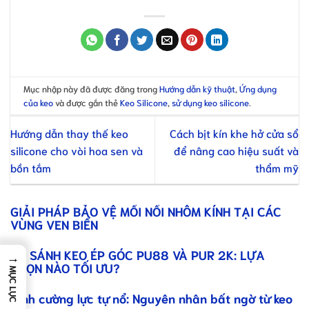
Mục nhập này đã được đăng trong
Hướng dẫn kỹ thuật
,
Ứng dụng
của keo
và được gắn thẻ
Keo Silicone
,
sử dụng keo silicone
.
Hướng dẫn thay thế keo
Cách bịt kín khe hở cửa sổ
silicone cho vòi hoa sen và
để nâng cao hiệu suất và
bồn tắm
thẩm mỹ
GIẢI PHÁP BẢO VỆ MỐI NỐI NHÔM KÍNH TẠI CÁC
VÙNG VEN BIỂN
SO SÁNH KEO ÉP GÓC PU88 VÀ PUR 2K: LỰA
→
CHỌN NÀO TỐI ƯU?
MỤC LỤC
Kính cường lực tự nổ: Nguyên nhân bất ngờ từ keo