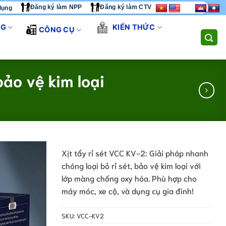
Đăng ký làm NPP
Đăng ký làm CTV
dụng
CUNG CẤP GIẢI PHÁP THI CÔNG TOÀN DIỆN. LIÊN HỆ HOTLINE/
NG
KIẾN THỨC
CÔNG CỤ
ảo vệ kim loại
Xịt tẩy rỉ sét VCC KV-2: Giải pháp nhanh
chóng loại bỏ rỉ sét, bảo vệ kim loại với
lớp màng chống oxy hóa. Phù hợp cho
máy móc, xe cộ, và dụng cụ gia đình!
SKU:
VCC-KV2