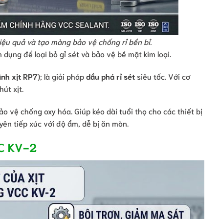
hiệu quả và tạo màng bảo vệ chống rỉ bền bỉ.
 dụng để loại bỏ gỉ sét và bảo vệ bề mặt kim loại.
ình xịt RP7
); là giải pháp
dầu phá rỉ sét
siêu tốc. Với cơ
út xịt.
o vệ chống oxy hóa. Giúp kéo dài tuổi thọ cho các thiết bị
ên tiếp xúc với độ ẩm, dễ bị ăn mòn.
CC KV-2