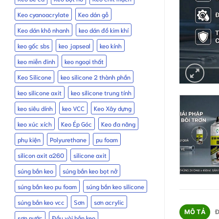
Keo cyanoacrylate
Keo dán gỗ
Keo dán khô nhanh
keo dán đồ kim khí
keo gốc sbs
keo japseal
keo kính
keo miễn đinh
keo ngoại thất
Keo Silicone
keo silicone 2 thành phần
keo silicone axit
keo silicone trung tính
keo siêu dính
keo VCC
Keo Xây dựng
keo xúc xích
Keo Ép Góc
Keo đa năng
phụ kiện
Polyurethane
pu foam
silicon axit a260
silicone axit
súng bắn keo
súng bắn keo bọt nở
súng bắn keo pu foam
súng bắn keo silicone
súng bắn keo vcc
Sơn
sơn acrylic
MÔ TẢ
Đ
sơn nước
Đầu vòi bắn keo