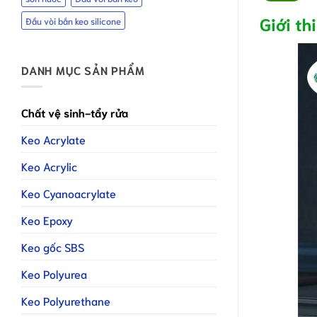
Giới th
Đầu vòi bắn keo silicone
DANH MỤC SẢN PHẨM
Chất vệ sinh-tẩy rửa
Keo Acrylate
Keo Acrylic
Keo Cyanoacrylate
Keo Epoxy
Keo gốc SBS
Keo Polyurea
Keo Polyurethane