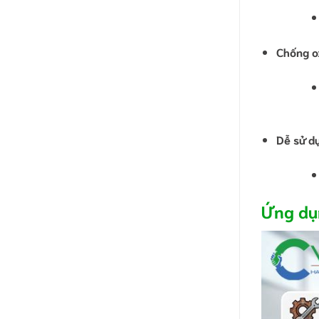
Chống o
Dễ sử d
Ứng dụn