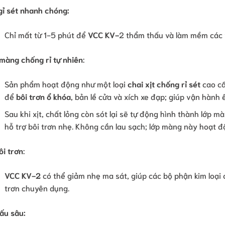
gỉ sét nhanh chóng:
Chỉ mất từ 1-5 phút để
VCC KV-
2 thẩm thấu và làm mềm các v
màng chống rỉ tự nhiên
:
Sản phẩm hoạt động như một loại
chai xịt chống rỉ sét
cao cấ
để
bôi trơn ổ khóa
, bản lề cửa và xích xe đạp; giúp vận hành 
Sau khi xịt, chất lỏng còn sót lại sẽ tự động hình thành lớp m
hỗ trợ bôi trơn nhẹ. Không cần lau sạch; lớp màng này hoạt đ
ôi trơn
:
VCC KV-2
có thể giảm nhẹ ma sát, giúp các bộ phận kim loại
trơn chuyên dụng.
ấu sâu: