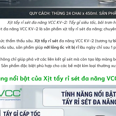
Xịt tẩy rỉ sét đa năng VCC KV-2: Tẩy gỉ siêu tốc, bôi trơn 
sét đa năng VCC KV-2 là sản phẩm xịt tẩy rỉ sét đa năng; chuyên
hức thẩm thấu sâu.
Xịt tẩy rỉ sét
đa năng VCC KV-2 (tương tự
b
hấu sâu, sản phẩm giúp
nới lỏng ốc vít bị rỉ
lâu ngày chỉ sau 1 ph
ông chỉ giúp phá vỡ các liên kết gỉ sét mà còn tạo lớp màng bả
 Sản phẩm đặc biệt phù hợp cho các bề mặt kim loại thường xuy
ng nổi bật của Xịt tẩy rỉ sét đa năng V