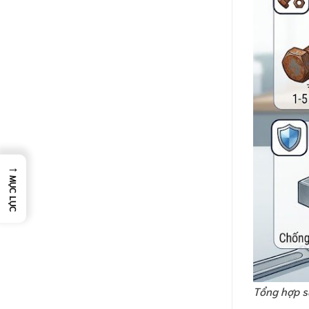
→
MỤC LỤC
Tổng hợp s