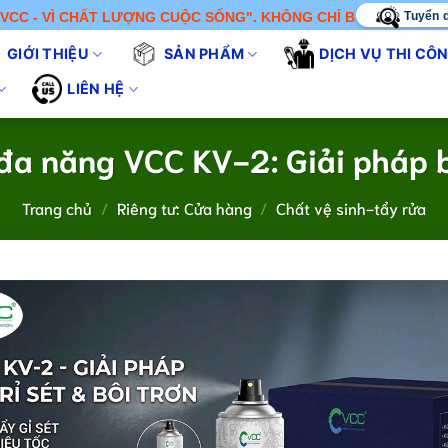
Tuyển 
T LƯỢNG CUỘC SỐNG". KHÔNG CHỈ BÁN SẢN PHẨM - CHÚNG TÔI 
GIỚI THIỆU
SẢN PHẨM
DỊCH VỤ THI CÔ
LIÊN HỆ
t đa năng VCC KV-2: Giải pháp b
Trang chủ
/
Riêng tư: Cửa hàng
/
Chất vệ sinh-tẩy rửa