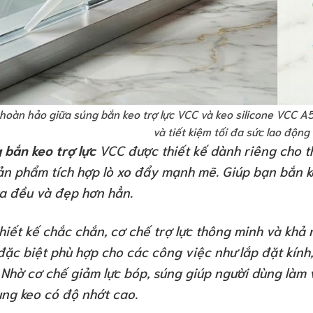
hoàn hảo giữa súng bắn keo trợ lực VCC và keo silicone VCC A5
và tiết kiệm tối đa sức lao động
 bắn keo trợ lực
VCC được thiết kế dành riêng cho th
sản phẩm tích hợp lò xo đẩy mạnh mẽ. Giúp bạn bắn 
ra đều và đẹp hơn hẳn.
thiết kế chắc chắn, cơ chế trợ lực thông minh và kh
đặc biệt phù hợp cho các công việc như lắp đặt kính, 
 Nhờ cơ chế giảm lực bóp, súng giúp người dùng làm v
ụng keo có độ nhớt cao.