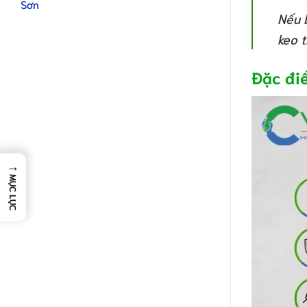
Sơn
Nếu 
keo t
Đặc đi
→
MỤC LỤC