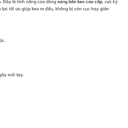
m. Đây là tính năng của dòng
súng bắn keo cao cấp
, cực kỳ
 lực tối ưu giúp keo ra đều, không bị vón cục hay gián
ác.
gây mỏi tay.