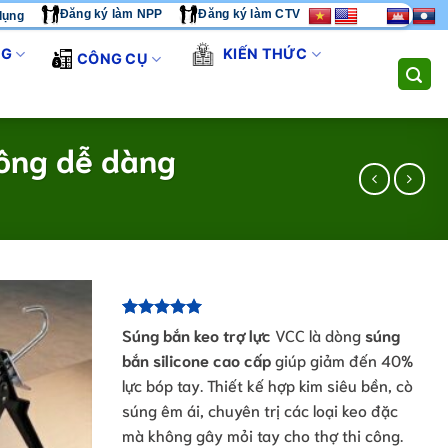
Đăng ký làm NPP
Đăng ký làm CTV
dụng
ÚNG TÔI CUNG CẤP GIẢI PHÁP THI CÔNG TOÀN DIỆN. LIÊN HỆ 
NG
KIẾN THỨC
CÔNG CỤ
công dễ dàng
5.00
1
trên 5
Súng bắn keo trợ lực
VCC là dòng
súng
dựa trên
bắn silicone cao cấp
giúp giảm đến 40%
đánh giá
lực bóp tay. Thiết kế hợp kim siêu bền, cò
súng êm ái, chuyên trị các loại keo đặc
mà không gây mỏi tay cho thợ thi công.