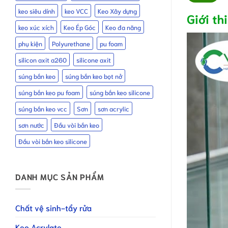
keo siêu dính
keo VCC
Keo Xây dựng
Giới th
keo xúc xích
Keo Ép Góc
Keo đa năng
phụ kiện
Polyurethane
pu foam
silicon axit a260
silicone axit
súng bắn keo
súng bắn keo bọt nở
súng bắn keo pu foam
súng bắn keo silicone
súng bắn keo vcc
Sơn
sơn acrylic
sơn nước
Đầu vòi bắn keo
Đầu vòi bắn keo silicone
DANH MỤC SẢN PHẨM
Chất vệ sinh-tẩy rửa
Keo Acrylate