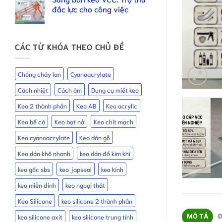
đắc lực cho công việc
CÁC TỪ KHÓA THEO CHỦ ĐỀ
Chống cháy lan
Cyanoacrylate
Cách nhiệt
Cách âm
Dụng cụ miết keo
Keo 2 thành phần
Keo AB
Keo acrylic
Keo bể cá
Keo bọt nở
Keo chít mạch
Keo cyanoacrylate
Keo dán gỗ
Keo dán khô nhanh
keo dán đồ kim khí
keo gốc sbs
keo japseal
keo kính
keo miễn đinh
keo ngoại thất
Keo Silicone
keo silicone 2 thành phần
MÔ TẢ
Đ
keo silicone axit
keo silicone trung tính