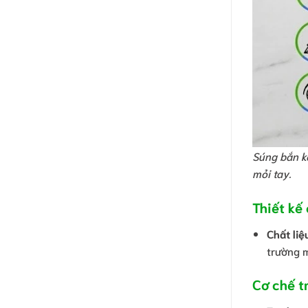
Súng bắn ke
mỏi tay.
Thiết kế
Chất liệ
trường m
Cơ chế tr