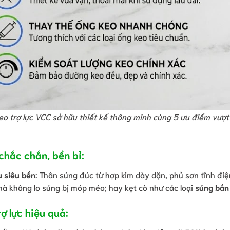
o trợ lực VCC sở hữu thiết kế thông minh cùng 5 ưu điểm vượt t
 chắc chắn, bền bỉ:
u siêu bền
: Thân súng đúc từ hợp kim dày dặn, phủ sơn tĩnh đi
à không lo súng bị móp méo; hay kẹt cò như các loại
súng bắn
ợ lực hiệu quả: