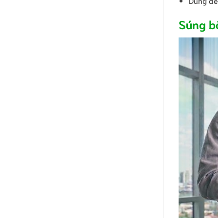
Dùng để 
Súng bắ