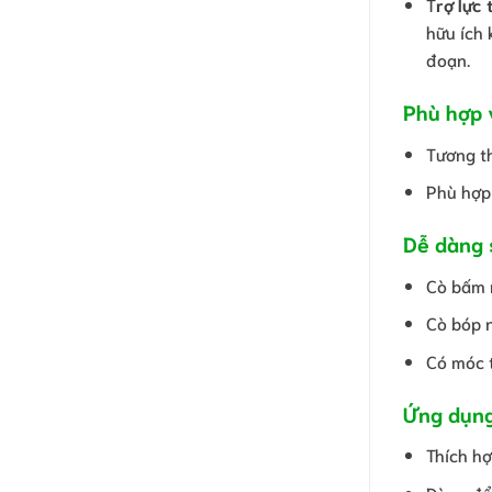
T
rợ lực 
hữu ích 
đoạn.
Phù hợp v
Tương t
Phù hợp 
Dễ dàng 
Cò bấm n
Cò bóp n
Có móc t
Ứng dụng
Thích hợ