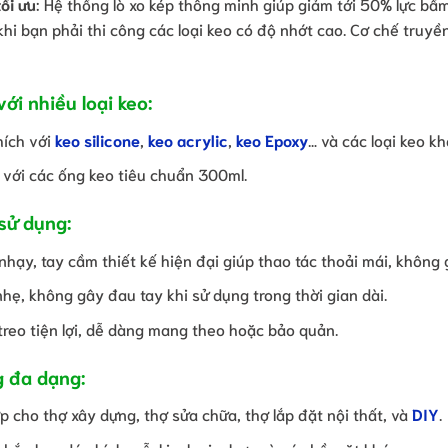
tối ưu
: Hệ thống lò xo kép thông minh giúp giảm tới 50% lực bấ
khi bạn phải thi công các loại keo có độ nhớt cao. Cơ chế truyền
ới nhiều loại keo:
hích với
keo silicone
,
keo acrylic
,
keo Epoxy
… và các loại keo kh
với các ống keo tiêu chuẩn 300ml.
sử dụng:
hạy, tay cầm thiết kế hiện đại giúp thao tác thoải mái, không 
hẹ, không gây đau tay khi sử dụng trong thời gian dài.
reo tiện lợi, dễ dàng mang theo hoặc bảo quản.
 đa dạng:
p cho thợ xây dựng, thợ sửa chữa, thợ lắp đặt nội thất, và
DIY
.