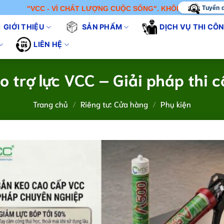
Tuyển 
- VÌ CHẤT LƯỢNG CUỘC SỐNG". KHÔNG CHỈ BÁN SẢN PHẨM - CH
GIỚI THIỆU
SẢN PHẨM
DỊCH VỤ THI CÔ
LIÊN HỆ
o trợ lực VCC – Giải pháp thi 
Trang chủ
/
Riêng tư: Cửa hàng
/
Phụ kiện