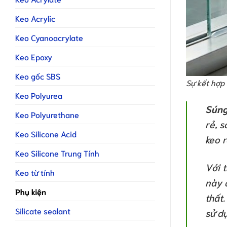
Keo Acrylic
Keo Cyanoacrylate
Keo Epoxy
Keo gốc SBS
Sự kết hợp 
Keo Polyurea
Súng
Keo Polyurethane
rẻ, 
Keo Silicone Acid
keo 
Keo Silicone Trung Tính
Với 
Keo từ tính
này 
Phụ kiện
thất.
Silicate sealant
sử d