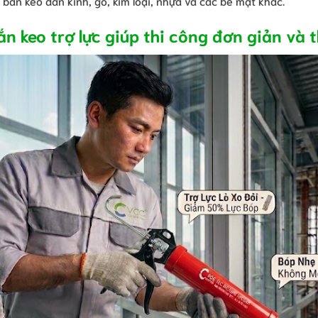
bắn keo dán kính, gỗ, kim loại, nhựa và các bề mặt khác.
n keo trợ lực giúp thi công đơn giản và 