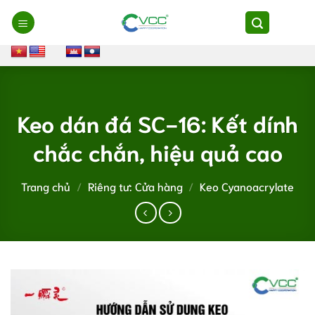
Chuyển
đến
nội
dung
Keo dán đá SC-16: Kết dính
chắc chắn, hiệu quả cao
Trang chủ
/
Riêng tư: Cửa hàng
/
Keo Cyanoacrylate