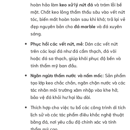
hoàn hảo làm
keo xử lý nứt đá
và trám lỗi bề
mặt. Chất keo lỏng thẩm thấu sâu vào vết nứt
tóc, biến mất hoàn toàn sau khi khô; trả lại vẻ
đẹp nguyên bản cho
đá marble
và đá xuyên
sáng.
Phục hồi các vết nứt, mẻ
: Dán các vết nứt
trên các loại đá như đá cẩm thạch, đá vôi
hoặc đá sa thạch, giúp khôi phục độ bền và
tính thẩm mỹ ban đầu.
Ngăn ngừa thấm nước và nấm mốc
: Sản phẩm
tạo lớp keo chắc chắn, ngăn chặn nước và các
tác nhân môi trường xâm nhập vào khe hở,
bảo vệ đá khỏi hư hại lâu dài.
Thích hợp cho việc tu bổ các công trình di tích
lịch sử và các tác phẩm điêu khắc nghệ thuật
bằng đá, nơi yêu cầu độ chính xác và tính
thẩm mỹ cao.