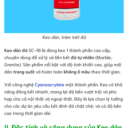
Keo dán, trám trét đá
Keo dán đá
SC-16 là dòng keo 1 thành phần cao cấp,
chuyên dùng để xử lý và liên kết
đá tự nhiên
(Marble,
Granite). Sản phẩm nổi bật với độ tinh khiết cao, giúp mối
dán
trong suốt
và hoàn toàn
không ố màu
theo thời gian.
Với công nghệ
Cyanoacrylate
một thành phần. Keo có khả
năng đông kết nhanh, mang lại độ bền vượt trội và phù
hợp cho cả nội thất và ngoại thất. Đây là lựa chọn lý tưởng
cho các dự án yêu cầu kết dính đá chặt chẽ; và có độ bền
cao trong thời gian dài.
II. Đặc tính và công dụng của Keo dán