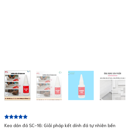
5.00
1
trên 5
Keo dán đá SC-16: Giải pháp kết dính đá tự nhiên bền
dựa trên