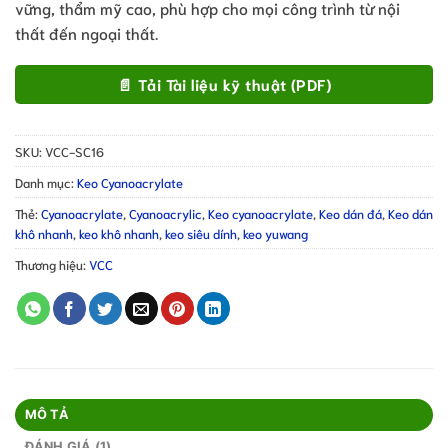
vững, thẩm mỹ cao, phù hợp cho mọi công trình từ nội
đánh giá
thất đến ngoại thất.
📄 Tải Tài liệu kỹ thuật (PDF)
SKU:
VCC-SC16
Danh mục:
Keo Cyanoacrylate
Thẻ:
Cyanoacrylate
,
Cyanoacrylic
,
Keo cyanoacrylate
,
Keo dán đá
,
Keo dán
khô nhanh
,
keo khô nhanh
,
keo siêu dính
,
keo yuwang
Thương hiệu:
VCC
MÔ TẢ
ĐÁNH GIÁ (1)