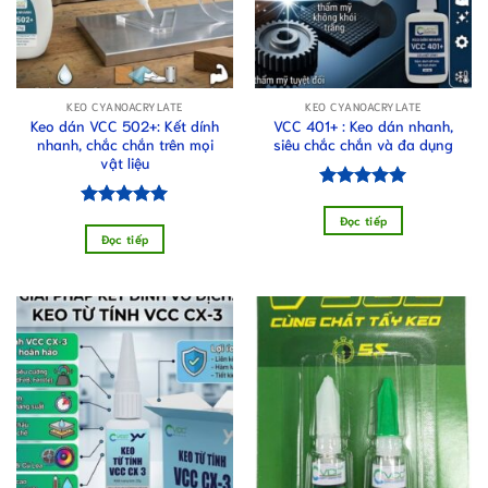
KEO CYANOACRYLATE
KEO CYANOACRYLATE
Keo dán VCC 502+: Kết dính
VCC 401+ : Keo dán nhanh,
nhanh, chắc chắn trên mọi
siêu chắc chắn và đa dụng
vật liệu
Được xếp
hạng
5.00
Được xếp
Đọc tiếp
5 sao
hạng
5.00
Đọc tiếp
5 sao