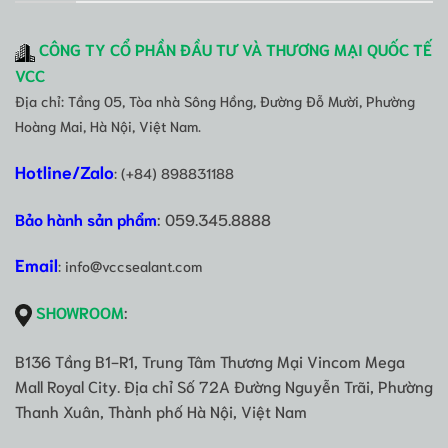
CÔNG TY CỔ PHẦN ĐẦU TƯ VÀ THƯƠNG MẠI QUỐC TẾ
VCC
Địa chỉ: Tầng 05, Tòa nhà Sông Hồng, Đường Đỗ Mười, Phường
Hoàng Mai, Hà Nội, Việt Nam.
Hotline/Zalo
: (+84) 898831188
Bảo hành sản phẩm
: 059.345.8888
Email
: info@vccsealant.com
SHOWROOM
:
B136 Tầng B1-R1, Trung Tâm Thương Mại Vincom Mega
Mall Royal City. Địa chỉ Số 72A Đường Nguyễn Trãi, Phường
Thanh Xuân, Thành phố Hà Nội, Việt Nam