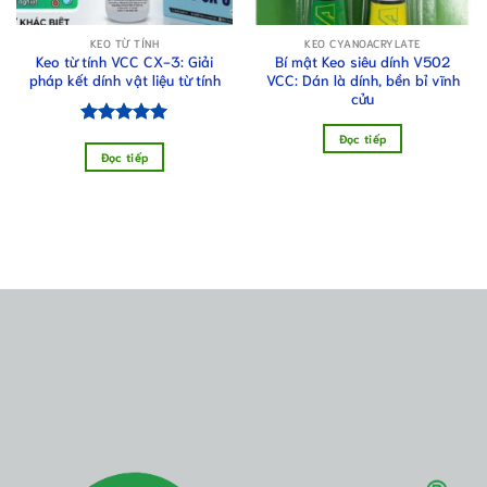
KEO TỪ TÍNH
KEO CYANOACRYLATE
Keo từ tính VCC CX-3: Giải
Bí mật Keo siêu dính V502
pháp kết dính vật liệu từ tính
VCC: Dán là dính, bền bỉ vĩnh
cửu
Được xếp
Đọc tiếp
hạng
5.00
Đọc tiếp
5 sao