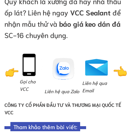
Quý khách là xưởng đá hay nhà thầu
ốp lát? Liên hệ ngay
VCC Sealant
để
nhận mẫu thử và
báo giá keo dán đá
SC-16 chuyên dụng.
Gọi cho
Liên hệ qua
VCC
Email
Liên hệ qua Zalo
CÔNG TY CỔ PHẦN ĐẦU TƯ VÀ THƯƠNG MẠI QUỐC TẾ
VCC
Tham khảo thêm bài viết: