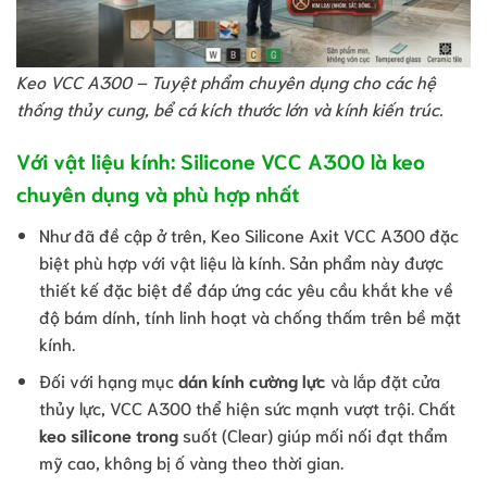
Keo VCC A300 – Tuyệt phẩm chuyên dụng cho các hệ
thống thủy cung, bể cá kích thước lớn và kính kiến trúc.
Với vật liệu kính: Silicone VCC A300 là keo
chuyên dụng và phù hợp nhất
Như đã đề cập ở trên, Keo Silicone Axit VCC A300 đặc
biệt phù hợp với vật liệu là kính. Sản phẩm này được
thiết kế đặc biệt để đáp ứng các yêu cầu khắt khe về
độ bám dính, tính linh hoạt và chống thấm trên bề mặt
kính.
Đối với hạng mục
dán kính cường lực
và lắp đặt cửa
thủy lực, VCC A300 thể hiện sức mạnh vượt trội. Chất
keo silicone trong
suốt (Clear) giúp mối nối đạt thẩm
mỹ cao, không bị ố vàng theo thời gian.