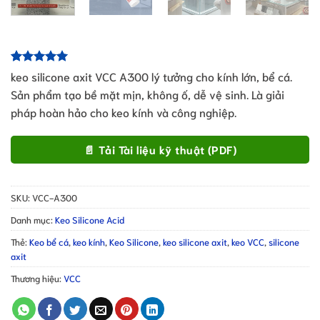
5.00
1
trên 5
keo silicone axit VCC A300 lý tưởng cho kính lớn, bể cá.
dựa trên
Sản phẩm tạo bề mặt mịn, không ố, dễ vệ sinh. Là giải
đánh giá
pháp hoàn hảo cho keo kính và công nghiệp.
📄 Tải Tài liệu kỹ thuật (PDF)
SKU:
VCC-A300
Danh mục:
Keo Silicone Acid
Thẻ:
Keo bể cá
,
keo kính
,
Keo Silicone
,
keo silicone axit
,
keo VCC
,
silicone
axit
Thương hiệu:
VCC