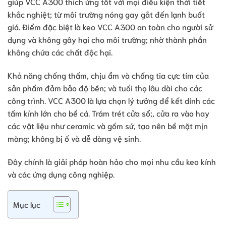
giúp VCC A300 thích ứng tốt với mọi điều kiện thời tiết
khắc nghiệt; từ môi trường nóng gay gắt đến lạnh buốt
giá. Điểm đặc biệt là keo VCC A300 an toàn cho người sử
dụng và không gây hại cho môi trường; nhờ thành phần
không chứa các chất độc hại.
Khả năng chống thấm, chịu ẩm và chống tia cực tím của
sản phẩm đảm bảo độ bền; và tuổi thọ lâu dài cho các
công trình. VCC A300 là lựa chọn lý tưởng để kết dính các
tấm kính lớn cho bể cá. Trám trét cửa sổ;, cửa ra vào hay
các vật liệu như ceramic và gốm sứ, tạo nên bề mặt mịn
màng; không bị ố và dễ dàng vệ sinh.
Đây chính là giải pháp hoàn hảo cho mọi nhu cầu keo kính
và các ứng dụng công nghiệp.
Mục lục