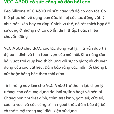
VCC A300 có sức căng và đàn hồi cao
Keo Silicone VCC A300 có sức căng và độ co dãn tốt. Có
thể phục hồi về dạng ban đầu khi bị các tác động vật lý;
như: nén, kéo hay va đập. Chính vì thế, nó rất thích hợp để
sử dụng ở những nơi có độ ổn định thấp; hoặc nhiều
chuyển động.
VCC A300 chịu được các tác động vật lý; mà vẫn duy trì
độ bám dính và tính toàn vẹn của mối nối. Khả năng đàn
hồi vượt trội giúp keo thích ứng với sự co giãn; và chuyển
động của các vật liệu. Đảm bảo rằng các mối nối không bị
nứt hoặc hỏng hóc theo thời gian.
Tính năng này làm cho VCC A300 trở thành lựa chọn lý
tưởng; cho các ứng dụng đòi hỏi sự linh hoạt và bền bỉ.
Chẳng hạn như kết dính, trám trét kính, gốm sứ, cửa sổ,
cửa ra vào; và các công trình ngoại thất, đảm bảo độ bền
và thẩm mỹ trong mọi điều kiện sử dụng.