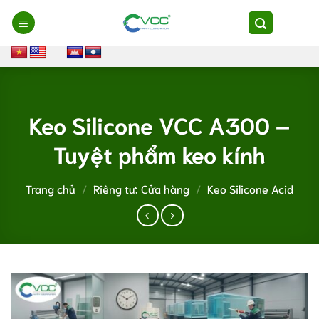
Chuyển
đến
nội
dung
Keo Silicone VCC A300 –
Tuyệt phẩm keo kính
Trang chủ
/
Riêng tư: Cửa hàng
/
Keo Silicone Acid