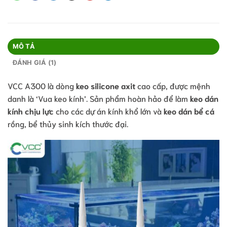
MÔ TẢ
ĐÁNH GIÁ (1)
VCC A300 là dòng
keo silicone axit
cao cấp, được mệnh
danh là ‘Vua keo kính’. Sản phẩm hoàn hảo để làm
keo dán
kính chịu lực
cho các dự án kính khổ lớn và
keo dán bể cá
rồng, bể thủy sinh kích thước đại.