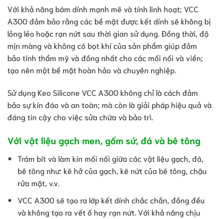
Với khả năng bám dính mạnh mẽ và tính linh hoạt; VCC
A300 đảm bảo rằng các bề mặt được kết dính sẽ không bị
lỏng lẻo hoặc rạn nứt sau thời gian sử dụng. Đồng thời, độ
mịn màng và không có bọt khí của sản phẩm giúp đảm
bảo tính thẩm mỹ và đồng nhất cho các mối nối và viền;
tạo nên một bề mặt hoàn hảo và chuyên nghiệp.
Sử dụng Keo Silicone VCC A300 không chỉ là cách đảm
bảo sự kín đáo và an toàn; mà còn là giải pháp hiệu quả và
đáng tin cậy cho việc sửa chữa và bảo trì.
Với vật liệu gạch men, gốm sứ, đá và bê tông
Trám bít và làm kín mối nối giữa các vật liệu gạch, đá,
bê tông như: kẽ hở của gạch, kẽ nứt của bê tông, chậu
rửa mặt, v.v.
VCC A300 sẽ tạo ra lớp kết dính chắc chắn, đồng đều
và không tạo ra vết ố hay rạn nứt. Với khả năng chịu