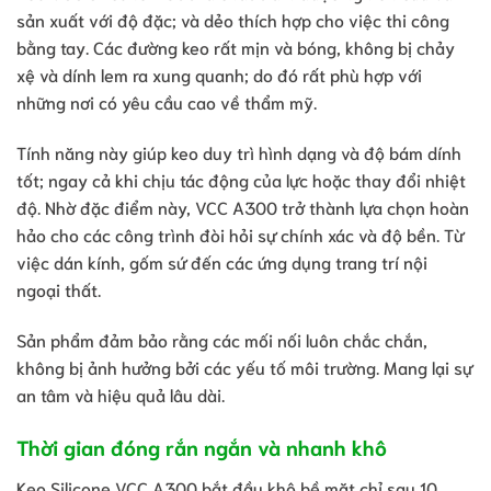
sản xuất với độ đặc; và dẻo thích hợp cho việc thi công
bằng tay. Các đường keo rất mịn và bóng, không bị chảy
xệ và dính lem ra xung quanh; do đó rất phù hợp với
những nơi có yêu cầu cao về thẩm mỹ.
Tính năng này giúp keo duy trì hình dạng và độ bám dính
tốt; ngay cả khi chịu tác động của lực hoặc thay đổi nhiệt
độ. Nhờ đặc điểm này, VCC A300 trở thành lựa chọn hoàn
hảo cho các công trình đòi hỏi sự chính xác và độ bền. Từ
việc dán kính, gốm sứ đến các ứng dụng trang trí nội
ngoại thất.
Sản phẩm đảm bảo rằng các mối nối luôn chắc chắn,
không bị ảnh hưởng bởi các yếu tố môi trường. Mang lại sự
an tâm và hiệu quả lâu dài.
Thời gian đóng rắn ngắn và nhanh khô
Keo Silicone VCC A300 bắt đầu khô bề mặt chỉ sau 10