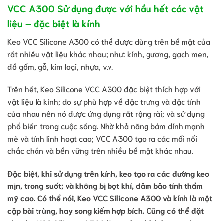
VCC A300 Sử dụng được với hầu hết các vật
liệu – đặc biệt là kính
Keo VCC Silicone A300 có thể được dùng trên bề mặt của
rất nhiều vật liệu khác nhau; như: kính, gương, gạch men,
đồ gốm, gỗ, kim loại, nhựa, v.v.
Trên hết, Keo Silicone VCC A300 đặc biệt thích hợp với
vật liệu là kính; do sự phù hợp về đặc trưng và đặc tính
của nhau nên nó được ứng dụng rất rộng rãi; và sử dụng
phổ biến trong cuộc sống. Nhờ khả năng bám dính mạnh
mẽ và tính linh hoạt cao; VCC A300 tạo ra các mối nối
chắc chắn và bền vững trên nhiều bề mặt khác nhau.
Đặc biệt, khi sử dụng trên kính, keo tạo ra các đường keo
mịn, trong suốt; và không bị bọt khí, đảm bảo tính thẩm
mỹ cao. Có thể nói, Keo VCC Silicone A300 và kính là một
cặp bài trùng, hay song kiếm hợp bích. Cũng có thể đặt