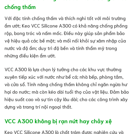
chống thấm
Với đặc tính chống thấm và thích nghi tốt với môi trường
ẩm ướt; Keo VCC Silicone A300 có khả năng chống phồng
rộp, bong tróc và nấm mốc. Điều này giúp sản phẩm bảo
vệ hiệu quả các bề mặt; và mối nối khỏi sự xâm nhập của
nước và độ ẩm; duy trì độ bền và tính thẩm mỹ trong
những điều kiện ẩm ướt.
VCC A300 là lựa chọn lý tưởng cho các khu vực thường
xuyên tiếp xúc với nước như bể cá; nhà bếp, phòng tắm,
và cửa sổ. Tính năng chống thấm không chỉ ngăn ngừa hư
hại do nước; mà còn kéo dài tuổi thọ của vật liệu. Đảm bảo
hiệu suất cao và sự tin cậy lâu dài; cho các công trình xây
dựng và trang trí nội ngoại thất.
VCC A300 không bị rạn nứt hay chảy xệ
Keo VCC Silicone A300 là chất trám được nghiên cứu và