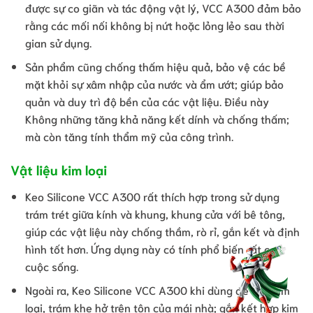
được sự co giãn và tác động vật lý, VCC A300 đảm bảo
rằng các mối nối không bị nứt hoặc lỏng lẻo sau thời
gian sử dụng.
Sản phẩm cũng chống thấm hiệu quả, bảo vệ các bề
mặt khỏi sự xâm nhập của nước và ẩm ướt; giúp bảo
quản và duy trì độ bền của các vật liệu. Điều này
Không những tăng khả năng kết dính và chống thấm;
mà còn tăng tính thẩm mỹ của công trình.
Vật liệu kim loại
Keo Silicone VCC A300 rất thích hợp trong sử dụng
trám trét giữa kính và khung, khung cửa với bê tông,
giúp các vật liệu này chống thầm, rò rỉ, gắn kết và định
hình tốt hơn. Ứng dụng này có tính phổ biến rất cao
cuộc sống.
Ngoài ra, Keo Silicone VCC A300 khi dùng để dán kim
loại, trám khe hở trên tôn của mái nhà; gắn kết hợp kim