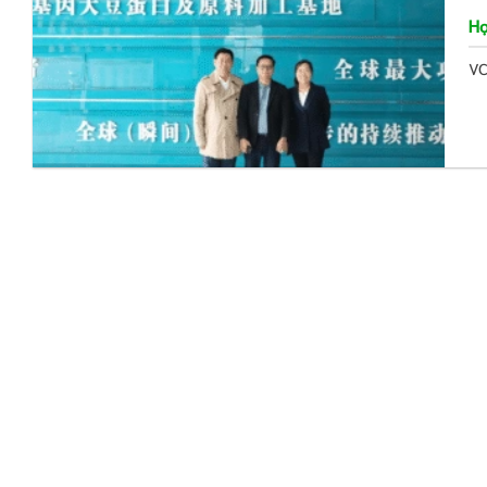
Hợ
VC