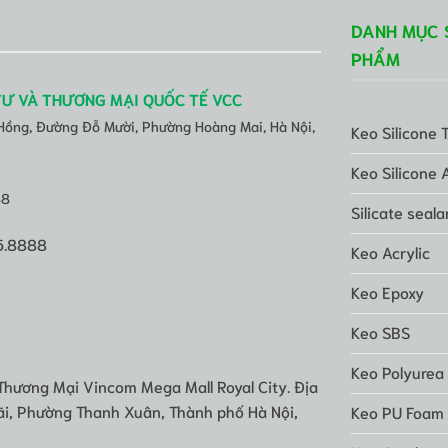
DANH MỤC 
PHẨM
TƯ VÀ THƯƠNG MẠI QUỐC TẾ VCC
 Hồng, Đường Đỗ Mười, Phường Hoàng Mai, Hà Nội,
Keo Silicone 
Keo Silicone 
88
Silicate seala
5.8888
Keo Acrylic
Keo Epoxy
Keo SBS
Keo Polyurea
Thương Mại Vincom Mega Mall Royal City. Địa
i, Phường Thanh Xuân, Thành phố Hà Nội,
Keo PU Foam