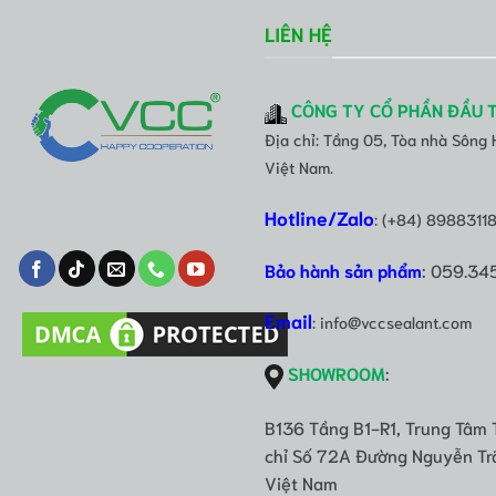
LIÊN HỆ
CÔNG TY CỔ PHẦN ĐẦU 
Địa chỉ: Tầng 05, Tòa nhà Sông
Việt Nam.
Hotline/Zalo
: (+84) 8988311
Bảo hành sản phẩm
: 059.34
Email
: info@vccsealant.com
SHOWROOM
:
B136 Tầng B1-R1, Trung Tâm 
chỉ Số 72A Đường Nguyễn Trã
Việt Nam