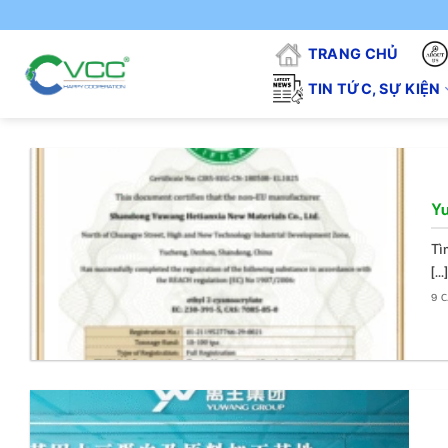
Chuyển
đến
TRANG CHỦ
nội
dung
TIN TỨC, SỰ KIỆN
Yu
Tì
[...]
9 C