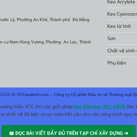
Keo Acrylate
Keo Cyanoacr
hước Lý, Phường An Khê, Thành phố Đà Nẵng
Keo từ tính
Sơn
dân cư Nam Hùng Vương, Phường An Lạc, Thành
Chất vệ sinh
Phụ kiện
 2026 ©
VCCsealant.com - Công ty Cổ phần Đầu tư và Thương mại Q
thương hiệu VCC khi các giải pháp
keo Silicone VCC A500
liên 
e nhất về độ bền và an toàn kết cấu cho các công trình quy m
📖 ĐỌC BÀI VIẾT ĐẦY ĐỦ TRÊN TẠP CHÍ XÂY DỰNG ➔