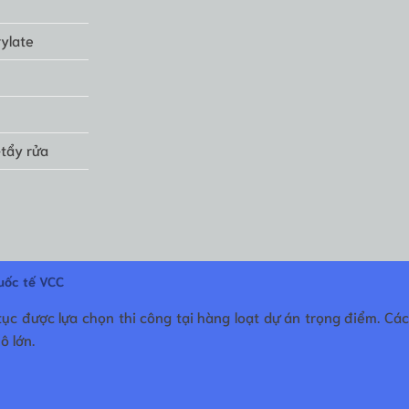
ylate
-tẩy rửa
uốc tế VCC
tục được lựa chọn thi công tại hàng loạt dự án trọng điểm. Cá
ô lớn.