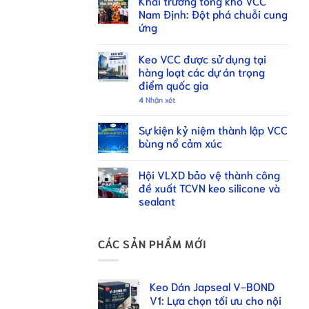
Khai trương tổng kho VCC
Nam Định: Đột phá chuỗi cung
ứng
Keo VCC được sử dụng tại
hàng loạt các dự án trọng
điểm quốc gia
4
Nhận xét
Sự kiện kỷ niệm thành lập VCC
bùng nổ cảm xúc
Hội VLXD bảo vệ thành công
đề xuất TCVN keo silicone và
sealant
CÁC SẢN PHẨM MỚI
Keo Dán Japseal V-BOND
V1: Lựa chọn tối ưu cho nội