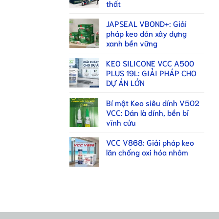
thất
JAPSEAL VBOND+: Giải
pháp keo dán xây dựng
xanh bền vững
KEO SILICONE VCC A500
PLUS 19L: GIẢI PHÁP CHO
DỰ ÁN LỚN
Bí mật Keo siêu dính V502
VCC: Dán là dính, bền bỉ
vĩnh cửu
VCC V868: Giải pháp keo
lăn chống oxi hóa nhôm