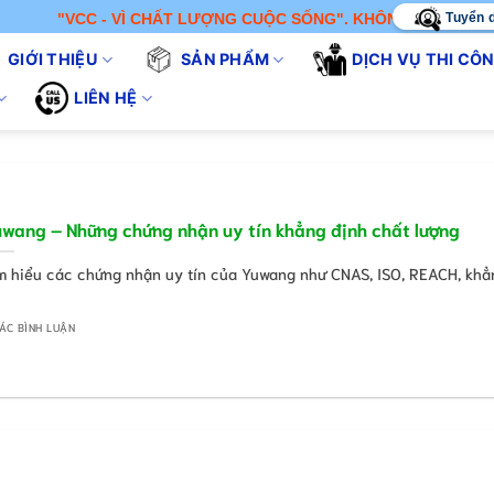
Tuyển 
"VCC - VÌ CHẤT LƯỢNG CUỘC SỐNG". KHÔNG CHỈ BÁN SẢN PHẨ
GIỚI THIỆU
SẢN PHẨM
DỊCH VỤ THI CÔ
LIÊN HỆ
wang – Những chứng nhận uy tín khẳng định chất lượng
m hiểu các chứng nhận uy tín của Yuwang như CNAS, ISO, REACH, khẳ
ÁC BÌNH LUẬN