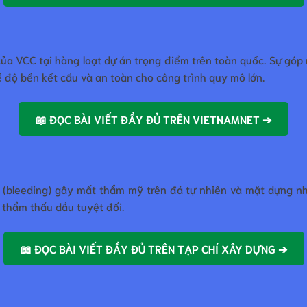
của VCC tại hàng loạt dự án trọng điểm trên toàn quốc. Sự g
 độ bền kết cấu và an toàn cho công trình quy mô lớn.
📖 ĐỌC BÀI VIẾT ĐẦY ĐỦ TRÊN VIETNAMNET ➔
 (bleeding) gây mất thẩm mỹ trên đá tự nhiên và mặt dựng nh
g thẩm thấu dầu tuyệt đối.
📖 ĐỌC BÀI VIẾT ĐẦY ĐỦ TRÊN TẠP CHÍ XÂY DỰNG ➔