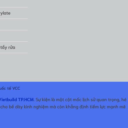
ylate
-tẩy rửa
uốc tế VCC
Vietbuild TP.HCM
. Sự kiện là một cột mốc lịch sử quan trọng, hé
g cho bề dày kinh nghiệm mà còn khẳng định tiềm lực mạnh mẽ