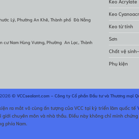
Keo Acrylate
Keo Cyanoacr
hước Lý, Phường An Khê, Thành phố Đà Nẵng
Keo từ tính
Sơn
dân cư Nam Hùng Vương, Phường An Lạc, Thành
Chất vệ sinh
Phụ kiện
 2026 ©
VCCsealant.com - Công ty Cổ phần Đầu tư và Thương mại Q
kiện ra mắt vô cùng ấn tượng của VCC tại kỳ triển lãm quốc tế
i giới chuyên môn và nhà thầu. Điều này không chỉ minh chứn
ựng phía Nam.