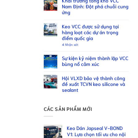
Khai trương tổng kho VCC
Nam Định: Đột phá chuỗi cung
ứng
Keo VCC được sử dụng tại
hàng loạt các dự án trọng
điểm quốc gia
4
Nhận xét
Sự kiện kỷ niệm thành lập VCC
bùng nổ cảm xúc
Hội VLXD bảo vệ thành công
đề xuất TCVN keo silicone và
sealant
CÁC SẢN PHẨM MỚI
Keo Dán Japseal V-BOND
V1: Lựa chọn tối ưu cho nội