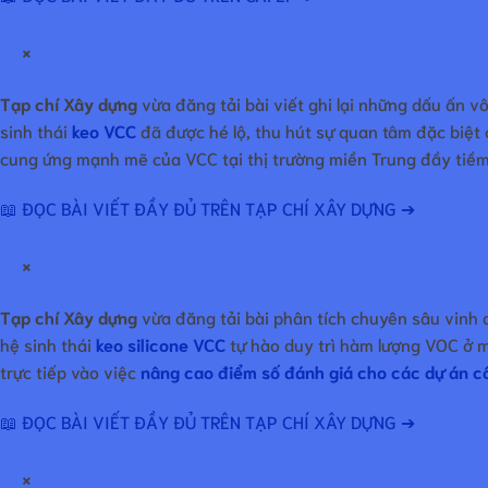
×
Tạp chí Xây dựng
vừa đăng tải bài viết ghi lại những dấu ấn 
sinh thái
keo VCC
đã được hé lộ, thu hút sự quan tâm đặc biệt
cung ứng mạnh mẽ của VCC tại thị trường miền Trung đầy tiềm
📖 ĐỌC BÀI VIẾT ĐẦY ĐỦ TRÊN TẠP CHÍ XÂY DỰNG ➔
×
Tạp chí Xây dựng
vừa đăng tải bài phân tích chuyên sâu vinh
hệ sinh thái
keo silicone VCC
tự hào duy trì hàm lượng VOC ở mứ
trực tiếp vào việc
nâng cao điểm số đánh giá cho các dự án c
📖 ĐỌC BÀI VIẾT ĐẦY ĐỦ TRÊN TẠP CHÍ XÂY DỰNG ➔
×