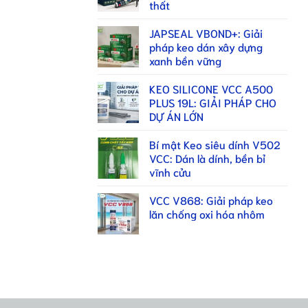
thất
JAPSEAL VBOND+: Giải
pháp keo dán xây dựng
xanh bền vững
KEO SILICONE VCC A500
PLUS 19L: GIẢI PHÁP CHO
DỰ ÁN LỚN
Bí mật Keo siêu dính V502
VCC: Dán là dính, bền bỉ
vĩnh cửu
VCC V868: Giải pháp keo
lăn chống oxi hóa nhôm