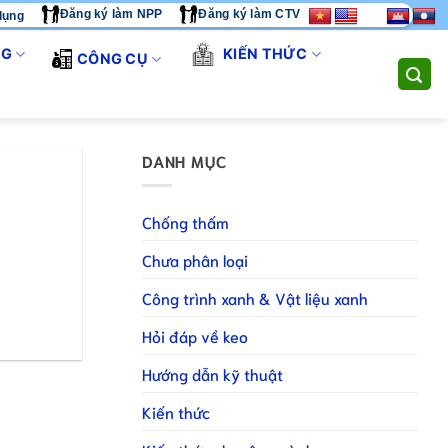
Đăng ký làm NPP
Đăng ký làm CTV
dụng
 TÔI CUNG CẤP GIẢI PHÁP THI CÔNG TOÀN DIỆN. LIÊN HỆ HOT
NG
KIẾN THỨC
CÔNG CỤ
DANH MỤC
Chống thấm
Chưa phân loại
Công trình xanh & Vật liệu xanh
Hỏi đáp về keo
Hướng dẫn kỹ thuật
Kiến thức