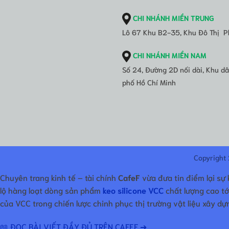
CHI NHÁNH MIỀN TRUNG
Lô 67 Khu B2-35, Khu Đô Thị P
CHI NHÁNH MIỀN NAM
Số 24, Đường 2D nối dài, Khu 
phố Hồ Chí Minh
Copyright
Chuyên trang kinh tế – tài chính
CafeF
vừa đưa tin điểm lại sự 
lộ hàng loạt dòng sản phẩm
keo silicone VCC
chất lượng cao tớ
của VCC trong chiến lược chinh phục thị trường vật liệu xây d
📖 ĐỌC BÀI VIẾT ĐẦY ĐỦ TRÊN CAFEF ➔