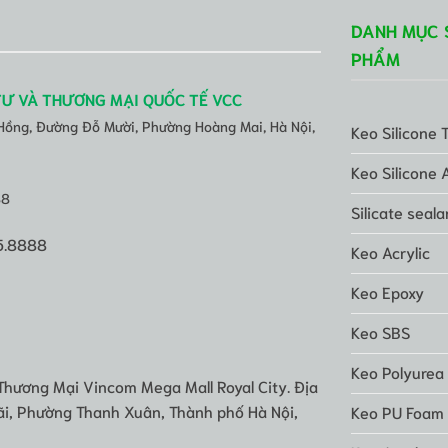
DANH MỤC 
PHẨM
TƯ VÀ THƯƠNG MẠI QUỐC TẾ VCC
 Hồng, Đường Đỗ Mười, Phường Hoàng Mai, Hà Nội,
Keo Silicone 
Keo Silicone 
88
Silicate seala
5.8888
Keo Acrylic
Keo Epoxy
Keo SBS
Keo Polyurea
Thương Mại Vincom Mega Mall Royal City. Địa
i, Phường Thanh Xuân, Thành phố Hà Nội,
Keo PU Foam