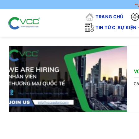
Chuyển
"VCC - V
đến
TRANG CHỦ
nội
dung
TIN TỨC, SỰ KIỆN
VC
Cô