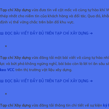
Tạp chí Xây dựng
vừa đưa tin về cột mốc vô cùng tự hào khi V
thép nhất cho niềm tin của khách hàng và đối tác. Qua đó, khẳ
định vị thế vững chắc trên bản đồ khu vực.
📖 ĐỌC BÀI VIẾT ĐẦY ĐỦ TRÊN TẠP CHÍ XÂY DỰNG ➔
×
Tạp chí Xây dựng
vừa đăng tải một bài viết vô cùng tự hào nhì
lực và bứt phá không ngừng nghỉ, bài báo còn là lời tri ân sâu 
keo VCC
trên thị trường vật liệu xây dựng.
📖 ĐỌC BÀI VIẾT ĐẦY ĐỦ TRÊN TẠP CHÍ XÂY DỰNG ➔
×
Tạp chí Xây dựng
vừa đăng tải thông tin chi tiết về sự kiện
ký 