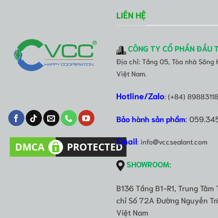
LIÊN HỆ
CÔNG TY CỔ PHẦN ĐẦU 
Địa chỉ: Tầng 05, Tòa nhà Sông
Việt Nam.
Hotline/Zalo
: (+84) 8988311
Bảo hành sản phẩm
: 059.34
Email
: info@vccsealant.com
SHOWROOM
:
B136 Tầng B1-R1, Trung Tâm 
chỉ Số 72A Đường Nguyễn Trã
Việt Nam