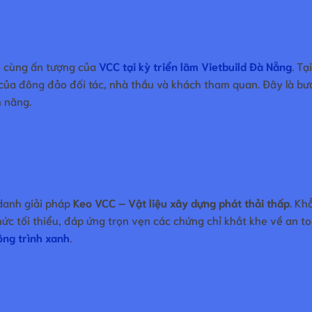
vô cùng ấn tượng của
VCC tại kỳ triển lãm Vietbuild Đà Nẵng
. Tạ
 của đông đảo đối tác, nhà thầu và khách tham quan. Đây là b
 năng.
 danh giải pháp
Keo VCC – Vật liệu xây dựng phát thải thấp
. Kh
c tối thiểu, đáp ứng trọn vẹn các chứng chỉ khắt khe về an toà
ông trình xanh
.