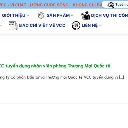
Tuyển 
Ì CHẤT LƯỢNG CUỘC SỐNG". KHÔNG CHỈ BÁN SẢN PHẨM - CHÚNG
GIỚI THIỆU
SẢN PHẨM
DỊCH VỤ THI CÔ
BÁO CHÍ VIẾT VỀ VCC
LIÊN HỆ
C tuyển dụng nhân viên phòng Thương Mại Quốc tế
ng ty Cổ phần Đầu tư và Thương mại Quốc tế VCC tuyển dụng vị [...]