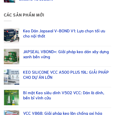
CÁC SẢN PHẨM MỚI
Keo Dán Japseal V-BOND V1: Lựa chọn tối ưu
cho nội thất
JAPSEAL VBOND+: Giải pháp keo dán xây dựng
xanh bền vững
KEO SILICONE VCC A500 PLUS 19L: GIẢI PHÁP
CHO DỰ ÁN LỚN
Bí mật Keo siêu dính V502 VCC: Dán là dính,
bền bỉ vĩnh cửu
VCC V868: Giải pháp keo lăn chống oxi hóa