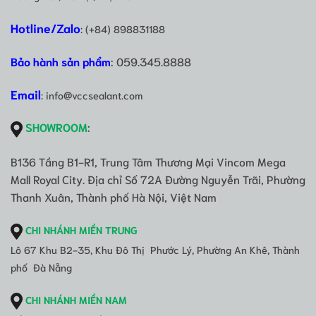
Hotline/Zalo
: (+84) 898831188
Bảo hành sản phẩm
: 059.345.8888
Email
: info@vccsealant.com
SHOWROOM
:
B136 Tầng B1-R1, Trung Tâm Thương Mại Vincom Mega
Mall Royal City. Địa chỉ Số 72A Đường Nguyễn Trãi, Phường
Thanh Xuân, Thành phố Hà Nội, Việt Nam
CHI NHÁNH MIỀN TRUNG
Lô 67 Khu B2-35, Khu Đô Thị Phước Lý, Phường An Khê, Thành
phố Đà Nẵng
CHI NHÁNH MIỀN NAM