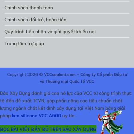
Chính sách thanh toán
Chính sách đổi trả, hoàn tiền
Quy trình tiếp nhận và giải quyết khiếu nại
Trung tâm trợ giúp
Copyright 2026 ©
VCCsealant.com - Công ty Cổ phần Đầu tư
và Thương mại Quốc tế VCC
Báo Xây Dựng đánh giá cao nỗ lực của VCC từ công trình thực
tế đến đề xuất TCVN, góp phần nâng cao tiêu chuẩn chất
lượng ngành chất kết dính xây dựng tại Việt Nam bằng giải
pháp
keo silicone VCC A500
uy tín.
ĐỌC BÀI VIẾT ĐẦY ĐỦ TRÊN BÁO XÂY DỰNG