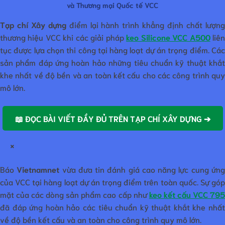
và Thương mại Quốc tế VCC
Tạp chí Xây dựng
điểm lại hành trình khẳng định chất lượn
thương hiệu VCC khi các giải pháp
keo Silicone VCC A500
liê
tục được lựa chọn thi công tại hàng loạt dự án trọng điểm. Các
sản phẩm đáp ứng hoàn hảo những tiêu chuẩn kỹ thuật khắt
khe nhất về độ bền và an toàn kết cấu cho các công trình quy
mô lớn.
📖 ĐỌC BÀI VIẾT ĐẦY ĐỦ TRÊN TẠP CHÍ XÂY DỰNG ➔
×
Báo
Vietnamnet
vừa đưa tin đánh giá cao năng lực cung ứn
của VCC tại hàng loạt dự án trọng điểm trên toàn quốc. Sự góp
mặt của các dòng sản phẩm cao cấp như
keo kết cấu VCC 79
đã đáp ứng hoàn hảo các tiêu chuẩn kỹ thuật khắt khe nhất
về độ bền kết cấu và an toàn cho công trình quy mô lớn.