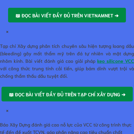
📖 ĐỌC BÀI VIẾT ĐẦY ĐỦ TRÊN VIETNAMNET ➔
×
Tạp chí Xây dựng phân tích chuyên sâu hiện tượng loang dầu
(bleeding) gây mất thẩm mỹ trên đá tự nhiên và mặt dựng
nhôm kính. Bài viết đánh giá cao giải pháp
keo silicone VCC
với công thức trung tính cải tiến, giúp bám dính vượt trội và
chống thẩm thấu dầu tuyệt đối.
📖 ĐỌC BÀI VIẾT ĐẦY ĐỦ TRÊN TẠP CHÍ XÂY DỰNG ➔
×
Báo Xây Dựng đánh giá cao nỗ lực của VCC từ công trình thực
tế đến đề xuất TCVN, góp phần nâng cao tiêu chuẩn chất