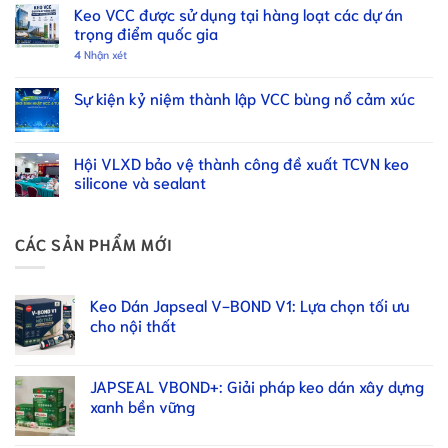
Keo VCC được sử dụng tại hàng loạt các dự án
trọng điểm quốc gia
4
Nhận xét
Sự kiện kỷ niệm thành lập VCC bùng nổ cảm xúc
Hội VLXD bảo vệ thành công đề xuất TCVN keo
silicone và sealant
CÁC SẢN PHẨM MỚI
Keo Dán Japseal V-BOND V1: Lựa chọn tối ưu
cho nội thất
JAPSEAL VBOND+: Giải pháp keo dán xây dựng
xanh bền vững