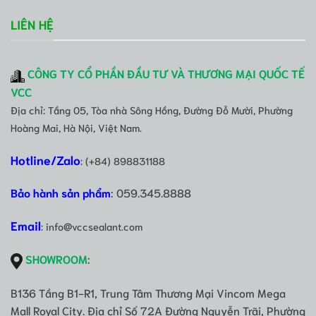
LIÊN HỆ
CÔNG TY CỔ PHẦN ĐẦU TƯ VÀ THƯƠNG MẠI QUỐC TẾ
VCC
Địa chỉ: Tầng 05, Tòa nhà Sông Hồng, Đường Đỗ Mười, Phường
Hoàng Mai, Hà Nội, Việt Nam.
Hotline/Zalo
: (+84) 898831188
Bảo hành sản phẩm
: 059.345.8888
Email
: info@vccsealant.com
SHOWROOM
:
B136 Tầng B1-R1, Trung Tâm Thương Mại Vincom Mega
Mall Royal City. Địa chỉ Số 72A Đường Nguyễn Trãi, Phường