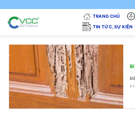
Chuyển
đến
TRANG CHỦ
nội
dung
TIN TỨC, SỰ KIỆN
Bí
Đồ
2 C