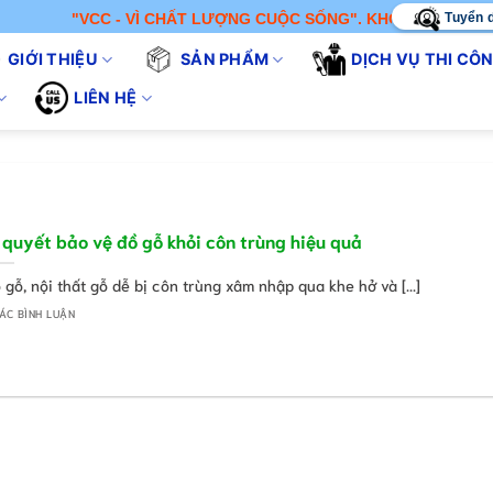
Tuyển 
"VCC - VÌ CHẤT LƯỢNG CUỘC SỐNG". KHÔNG CHỈ BÁN SẢN 
GIỚI THIỆU
SẢN PHẨM
DỊCH VỤ THI CÔ
LIÊN HỆ
 quyết bảo vệ đồ gỗ khỏi côn trùng hiệu quả
 gỗ, nội thất gỗ dễ bị côn trùng xâm nhập qua khe hở và [...]
ÁC BÌNH LUẬN