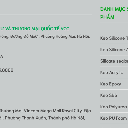
DANH MỤC 
PHẨM
TƯ VÀ THƯƠNG MẠI QUỐC TẾ VCC
 Hồng, Đường Đỗ Mười, Phường Hoàng Mai, Hà Nội,
Keo Silicone 
Keo Silicone 
88
Silicate seala
5.8888
Keo Acrylic
Keo Epoxy
Keo SBS
Keo Polyurea
Thương Mại Vincom Mega Mall Royal City. Địa
i, Phường Thanh Xuân, Thành phố Hà Nội,
Keo PU Foam