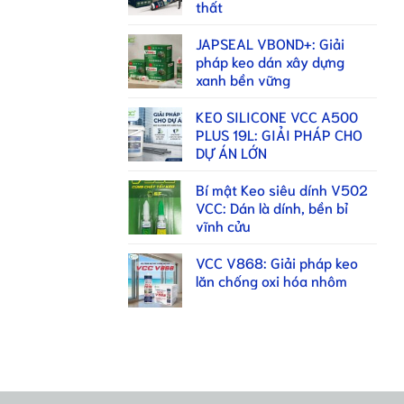
thất
JAPSEAL VBOND+: Giải
pháp keo dán xây dựng
xanh bền vững
KEO SILICONE VCC A500
PLUS 19L: GIẢI PHÁP CHO
DỰ ÁN LỚN
Bí mật Keo siêu dính V502
VCC: Dán là dính, bền bỉ
vĩnh cửu
VCC V868: Giải pháp keo
lăn chống oxi hóa nhôm