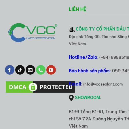
LIÊN HỆ
CÔNG TY CỔ PHẦN ĐẦU 
Địa chỉ: Tầng 05, Tòa nhà Sông
Việt Nam.
Hotline/Zalo
: (+84) 8988311
Bảo hành sản phẩm
: 059.34
Email
: info@vccsealant.com
SHOWROOM
:
B136 Tầng B1-R1, Trung Tâm 
chỉ Số 72A Đường Nguyễn Trã
Việt Nam