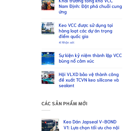
Khai trương tổng kho VCC
Nam Định: Đột phá chuỗi cung
ứng
Keo VCC được sử dụng tại
hàng loạt các dự án trọng
điểm quốc gia
4
Nhận xét
Sự kiện kỷ niệm thành lập VCC
bùng nổ cảm xúc
Hội VLXD bảo vệ thành công
đề xuất TCVN keo silicone và
sealant
CÁC SẢN PHẨM MỚI
Keo Dán Japseal V-BOND
V1: Lựa chọn tối ưu cho nội