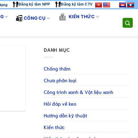
Đăng ký làm NPP
Đăng ký làm CTV
dụng
PHẨM - CHÚNG TÔI CUNG CẤP GIẢI PHÁP THI CÔNG TOÀN DIỆN.
NG
KIẾN THỨC
CÔNG CỤ
DANH MỤC
Chống thấm
Chưa phân loại
Công trình xanh & Vật liệu xanh
Hỏi đáp về keo
Hướng dẫn kỹ thuật
Kiến thức