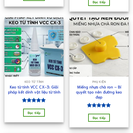
5 sao
hạng
5.00
Đọc tiếp
5 sao
KEO TỪ TÍNH
PHỤ KIỆN
Keo từ tính VCC CX-3: Giải
Miếng nhựa chà ron – Bí
pháp kết dính vật liệu từ tính
quyết tạo nên đường keo
đẹp
Được xếp
hạng
5.00
Được xếp
Đọc tiếp
5 sao
hạng
5.00
Đọc tiếp
5 sao