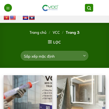
Chuyển
đến
nội
dung
Trang chủ
/
VCC
/
Trang 3
LỌC