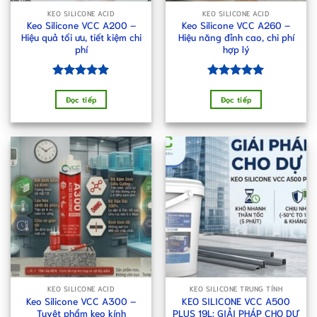
KEO SILICONE ACID
KEO SILICONE ACID
Keo Silicone VCC A200 –
Keo Silicone VCC A260 –
Hiệu quả tối ưu, tiết kiệm chi
Hiệu năng đỉnh cao, chi phí
phí
hợp lý
Được xếp
Được xếp
hạng
5.00
hạng
5.00
Đọc tiếp
Đọc tiếp
5 sao
5 sao
KEO SILICONE ACID
KEO SILICONE TRUNG TÍNH
Keo Silicone VCC A300 –
KEO SILICONE VCC A500
Tuyệt phẩm keo kính
PLUS 19L: GIẢI PHÁP CHO DỰ