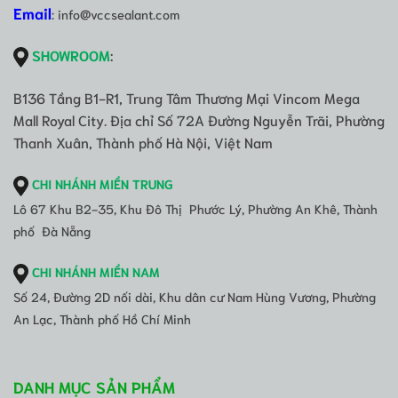
Email
: info@vccsealant.com
SHOWROOM
:
B136 Tầng B1-R1, Trung Tâm Thương Mại Vincom Mega
Mall Royal City. Địa chỉ Số 72A Đường Nguyễn Trãi, Phường
Thanh Xuân, Thành phố Hà Nội, Việt Nam
CHI NHÁNH MIỀN TRUNG
Lô 67 Khu B2-35, Khu Đô Thị Phước Lý, Phường An Khê, Thành
phố Đà Nẵng
CHI NHÁNH MIỀN NAM
Số 24, Đường 2D nối dài, Khu dân cư Nam Hùng Vương, Phường
An Lạc, Thành phố Hồ Chí Minh
DANH MỤC SẢN PHẨM