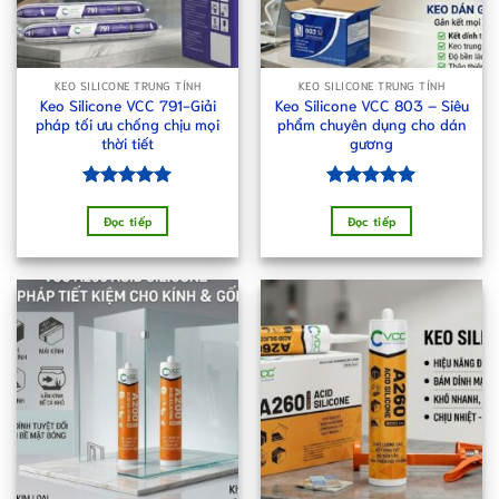
KEO SILICONE TRUNG TÍNH
KEO SILICONE TRUNG TÍNH
Keo Silicone VCC 791-Giải
Keo Silicone VCC 803 – Siêu
pháp tối ưu chống chịu mọi
phẩm chuyên dụng cho dán
thời tiết
gương
Được xếp
Được xếp
hạng
5.00
hạng
5.00
Đọc tiếp
Đọc tiếp
5 sao
5 sao