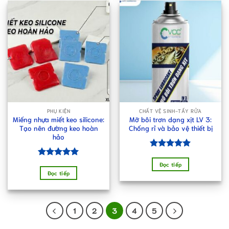
PHỤ KIỆN
CHẤT VỆ SINH-TẨY RỬA
Miếng nhựa miết keo silicone:
Mỡ bôi trơn dạng xịt LV 3:
Tạo nên đường keo hoàn
Chống rỉ và bảo vệ thiết bị
hảo
Được xếp
hạng
5.00
Được xếp
Đọc tiếp
5 sao
hạng
5.00
Đọc tiếp
5 sao
1
2
3
4
5