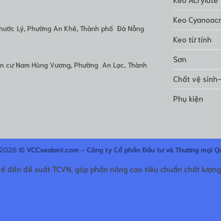
Keo Cyanoacr
hước Lý, Phường An Khê, Thành phố Đà Nẵng
Keo từ tính
Sơn
dân cư Nam Hùng Vương, Phường An Lạc, Thành
Chất vệ sinh
Phụ kiện
 2026 ©
VCCsealant.com - Công ty Cổ phần Đầu tư và Thương mại Q
tế đến đề xuất TCVN, góp phần nâng cao tiêu chuẩn chất lượng