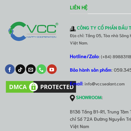
LIÊN HỆ
CÔNG TY CỔ PHẦN ĐẦU 
Địa chỉ: Tầng 05, Tòa nhà Sông
Việt Nam.
Hotline/Zalo
: (+84) 8988311
Bảo hành sản phẩm
: 059.34
Email
: info@vccsealant.com
SHOWROOM
:
B136 Tầng B1-R1, Trung Tâm 
chỉ Số 72A Đường Nguyễn Trã
Việt Nam