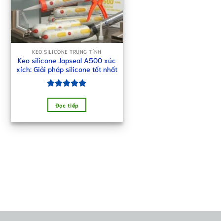
KEO SILICONE TRUNG TÍNH
Keo silicone Japseal A500 xúc
xích: Giải pháp silicone tốt nhất
Được xếp
hạng
5.00
Đọc tiếp
5 sao