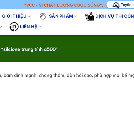
Tuyển 
"VCC - VÌ CHẤT LƯỢNG CUỘC SỐNG". KHÔNG CHỈ BÁN 
GIỚI THIỆU
SẢN PHẨM
DỊCH VỤ THI CÔ
LIÊN HỆ
“silcione trung tính a500”
n, bám dính mạnh, chống thấm, đàn hồi cao, phù hợp mọi bề mặ