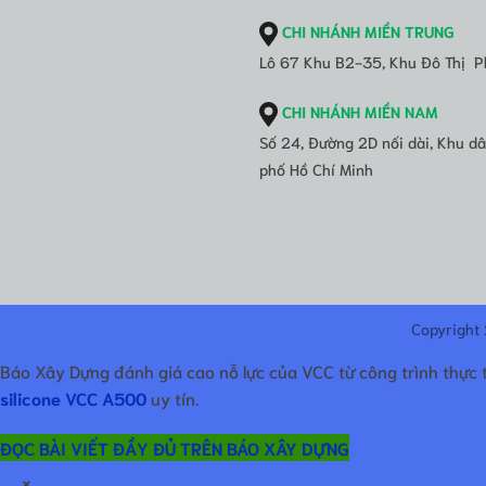
CHI NHÁNH MIỀN TRUNG
Lô 67 Khu B2-35, Khu Đô Thị P
CHI NHÁNH MIỀN NAM
Số 24, Đường 2D nối dài, Khu 
phố Hồ Chí Minh
Copyright
Báo Xây Dựng đánh giá cao nỗ lực của VCC từ công trình thực 
silicone VCC A500
uy tín.
ĐỌC BÀI VIẾT ĐẦY ĐỦ TRÊN BÁO XÂY DỰNG
×