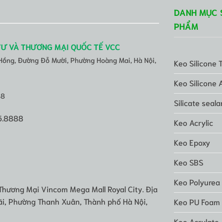
DANH MỤC 
PHẨM
TƯ VÀ THƯƠNG MẠI QUỐC TẾ VCC
 Hồng, Đường Đỗ Mười, Phường Hoàng Mai, Hà Nội,
Keo Silicone 
Keo Silicone 
88
Silicate seala
5.8888
Keo Acrylic
Keo Epoxy
Keo SBS
Keo Polyurea
Thương Mại Vincom Mega Mall Royal City. Địa
i, Phường Thanh Xuân, Thành phố Hà Nội,
Keo PU Foam
Keo Acrylate