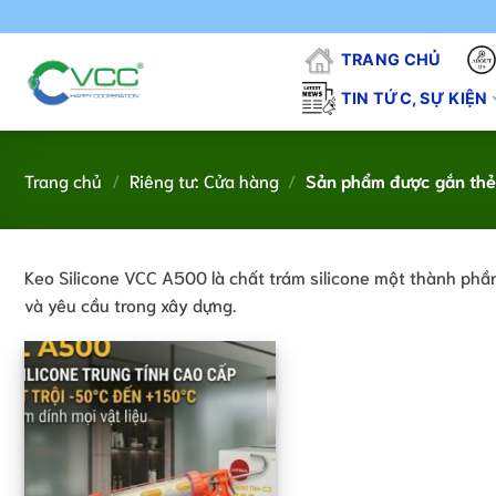
Chuyển
đến
TRANG CHỦ
nội
dung
TIN TỨC, SỰ KIỆN
Trang chủ
/
Riêng tư: Cửa hàng
/
Sản phẩm được gắn thẻ 
Keo Silicone VCC A500 là chất trám silicone một thành phầ
và yêu cầu trong xây dựng.