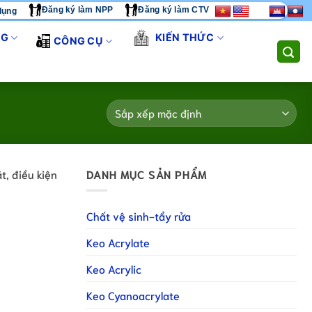
Đăng ký làm NPP
Đăng ký làm CTV
dụng
SẢN PHẨM - CHÚNG TÔI CUNG CẤP GIẢI PHÁP THI CÔNG TOÀN DI
NG
KIẾN THỨC
CÔNG CỤ
t, điều kiện
DANH MỤC SẢN PHẨM
Chất vệ sinh-tẩy rửa
Keo Acrylate
Keo Acrylic
Keo Cyanoacrylate