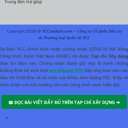
Trung tâm trợ giúp
Copyright 2026 ©
VCCsealant.com - Công ty Cổ phần Đầu tư
và Thương mại Quốc tế VCC
Sự kiện VCC chính thức nhận chứng nhận LOTUS từ Hội đồng
Công trình Xanh Việt Nam (VGBC) đã được
Tạp chí Xây dựn
đưa tin đậm nét. Chứng nhận danh giá này là minh chứng
khẳng định hệ sinh thái
keo silicone VCC
đáp ứng trọn vẹn các
tiêu chí khắt khe về an toàn sức khỏe, hàm lượng VOC thấp và
thân thiện với môi trường cho các công trình xanh hiện đại.
📖 ĐỌC BÀI VIẾT ĐẦY ĐỦ TRÊN TẠP CHÍ XÂY DỰNG ➔
×