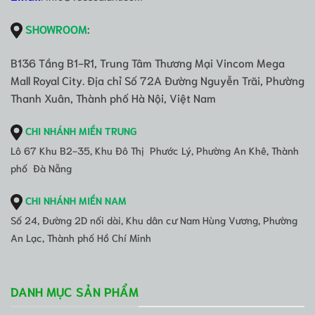
SHOWROOM
:
B136 Tầng B1-R1, Trung Tâm Thương Mại Vincom Mega
Mall Royal City. Địa chỉ Số 72A Đường Nguyễn Trãi, Phường
Thanh Xuân, Thành phố Hà Nội, Việt Nam
CHI NHÁNH MIỀN TRUNG
Lô 67 Khu B2-35, Khu Đô Thị Phước Lý, Phường An Khê, Thành
phố Đà Nẵng
CHI NHÁNH MIỀN NAM
Số 24, Đường 2D nối dài, Khu dân cư Nam Hùng Vương, Phường
An Lạc, Thành phố Hồ Chí Minh
DANH MỤC SẢN PHẨM