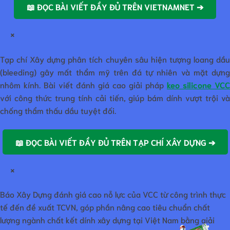
📖 ĐỌC BÀI VIẾT ĐẦY ĐỦ TRÊN VIETNAMNET ➔
×
Tạp chí Xây dựng phân tích chuyên sâu hiện tượng loang dầu
(bleeding) gây mất thẩm mỹ trên đá tự nhiên và mặt dựng
nhôm kính. Bài viết đánh giá cao giải pháp
keo silicone VCC
với công thức trung tính cải tiến, giúp bám dính vượt trội và
chống thẩm thấu dầu tuyệt đối.
📖 ĐỌC BÀI VIẾT ĐẦY ĐỦ TRÊN TẠP CHÍ XÂY DỰNG ➔
×
Báo Xây Dựng đánh giá cao nỗ lực của VCC từ công trình thực
tế đến đề xuất TCVN, góp phần nâng cao tiêu chuẩn chất
lượng ngành chất kết dính xây dựng tại Việt Nam bằng giải