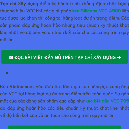
Tạp chí Xây dựng
điểm lại hành trình khẳng định chất lượn
thương hiệu VCC khi các giải pháp
keo Silicone VCC A500
liê
tục được lựa chọn thi công tại hàng loạt dự án trọng điểm. Các
sản phẩm đáp ứng hoàn hảo những tiêu chuẩn kỹ thuật khắt
khe nhất về độ bền và an toàn kết cấu cho các công trình quy
mô lớn.
📖 ĐỌC BÀI VIẾT ĐẦY ĐỦ TRÊN TẠP CHÍ XÂY DỰNG ➔
×
Báo
Vietnamnet
vừa đưa tin đánh giá cao năng lực cung ứn
của VCC tại hàng loạt dự án trọng điểm trên toàn quốc. Sự góp
mặt của các dòng sản phẩm cao cấp như
keo kết cấu VCC 79
đã đáp ứng hoàn hảo các tiêu chuẩn kỹ thuật khắt khe nhất
về độ bền kết cấu và an toàn cho công trình quy mô lớn.