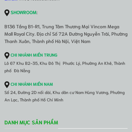
SHOWROOM
:
B136 Tầng B1-R1, Trung Tâm Thương Mại Vincom Mega
Mall Royal City. Địa chỉ Số 72A Đường Nguyễn Trãi, Phường
Thanh Xuân, Thành phố Hà Nội, Việt Nam
CHI NHÁNH MIỀN TRUNG
Lô 67 Khu B2-35, Khu Đô Thị Phước Lý, Phường An Khê, Thành
phố Đà Nẵng
CHI NHÁNH MIỀN NAM
Số 24, Đường 2D nối dài, Khu dân cư Nam Hùng Vương, Phường
An Lạc, Thành phố Hồ Chí Minh
DANH MỤC SẢN PHẨM