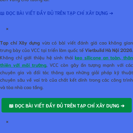
📖 ĐỌC BÀI VIẾT ĐẦY ĐỦ TRÊN TẠP CHÍ XÂY DỰNG ➔
×
Tạp chí Xây dựng
vừa có bài viết đánh giá cao không gian
trưng bày của VCC tại triển lãm quốc tế
Vietbuild Hà Nội 2026
.
Không chỉ giới thiệu hệ sinh thái
keo silicone an toàn, thâ
thiện với môi trường
, VCC còn gây ấn tượng mạnh với cá
chuyên gia và đối tác thông qua những giải pháp kỹ thuật
chuyên sâu về vai trò của chất kết dính trong các công trình
và tòa nhà cao tầng.
📖 ĐỌC BÀI VIẾT ĐẦY ĐỦ TRÊN TẠP CHÍ XÂY DỰNG ➔
×