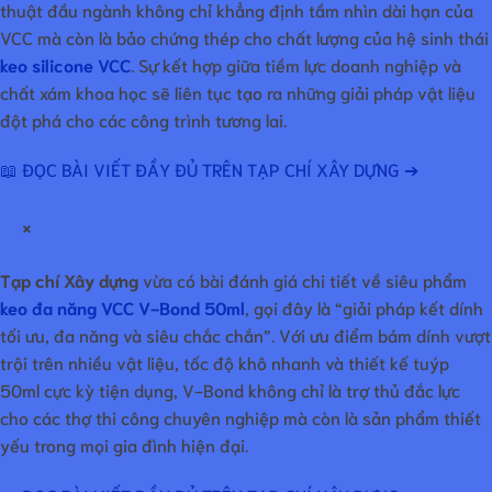
thuật đầu ngành không chỉ khẳng định tầm nhìn dài hạn của
VCC mà còn là bảo chứng thép cho chất lượng của hệ sinh thái
keo silicone VCC
. Sự kết hợp giữa tiềm lực doanh nghiệp và
chất xám khoa học sẽ liên tục tạo ra những giải pháp vật liệu
đột phá cho các công trình tương lai.
📖 ĐỌC BÀI VIẾT ĐẦY ĐỦ TRÊN TẠP CHÍ XÂY DỰNG ➔
×
Tạp chí Xây dựng
vừa có bài đánh giá chi tiết về siêu phẩm
keo đa năng VCC V-Bond 50ml
, gọi đây là “giải pháp kết dính
tối ưu, đa năng và siêu chắc chắn”. Với ưu điểm bám dính vượt
trội trên nhiều vật liệu, tốc độ khô nhanh và thiết kế tuýp
50ml cực kỳ tiện dụng, V-Bond không chỉ là trợ thủ đắc lực
cho các thợ thi công chuyên nghiệp mà còn là sản phẩm thiết
yếu trong mọi gia đình hiện đại.