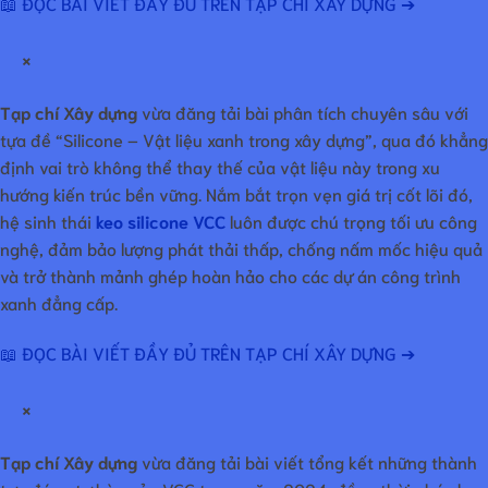
📖 ĐỌC BÀI VIẾT ĐẦY ĐỦ TRÊN TẠP CHÍ XÂY DỰNG ➔
×
Tạp chí Xây dựng
vừa đăng tải bài phân tích chuyên sâu với
tựa đề “Silicone – Vật liệu xanh trong xây dựng”, qua đó khẳng
định vai trò không thể thay thế của vật liệu này trong xu
hướng kiến trúc bền vững. Nắm bắt trọn vẹn giá trị cốt lõi đó,
hệ sinh thái
keo silicone VCC
luôn được chú trọng tối ưu công
nghệ, đảm bảo lượng phát thải thấp, chống nấm mốc hiệu quả
và trở thành mảnh ghép hoàn hảo cho các dự án công trình
xanh đẳng cấp.
📖 ĐỌC BÀI VIẾT ĐẦY ĐỦ TRÊN TẠP CHÍ XÂY DỰNG ➔
×
Tạp chí Xây dựng
vừa đăng tải bài viết tổng kết những thành