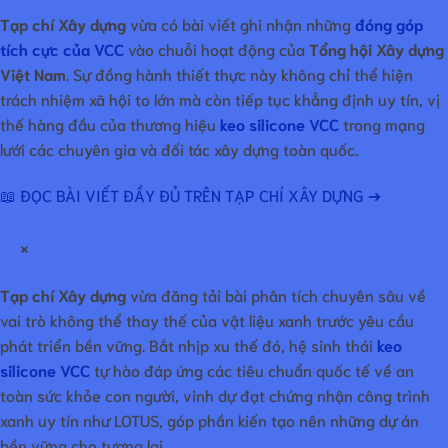
Tạp chí Xây dựng
vừa có bài viết ghi nhận những
đóng góp
tích cực của VCC
vào chuỗi hoạt động của
Tổng hội Xây dựng
Việt Nam
. Sự đồng hành thiết thực này không chỉ thể hiện
trách nhiệm xã hội to lớn mà còn tiếp tục khẳng định uy tín, vị
thế hàng đầu của thương hiệu
keo silicone VCC
trong mạng
lưới các chuyên gia và đối tác xây dựng toàn quốc.
📖 ĐỌC BÀI VIẾT ĐẦY ĐỦ TRÊN TẠP CHÍ XÂY DỰNG ➔
×
Tạp chí Xây dựng
vừa đăng tải bài phân tích chuyên sâu về
vai trò không thể thay thế của vật liệu xanh trước yêu cầu
phát triển bền vững. Bắt nhịp xu thế đó, hệ sinh thái
keo
silicone VCC
tự hào đáp ứng các tiêu chuẩn quốc tế về an
toàn sức khỏe con người, vinh dự đạt chứng nhận công trình
xanh uy tín như LOTUS, góp phần kiến tạo nên những dự án
bền vững cho tương lai.