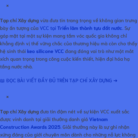
×
Tạp chí Xây dựng
vừa đưa tin trang trọng về không gian trưng
bày ấn tượng của
VCC tại
Triển lãm thành tựu đất nước
. Sự
góp mặt tại một sự kiện mang tầm vóc quốc gia không chỉ
khẳng định vị thế vững chắc của thương hiệu mà còn cho thấy
hệ sinh thái
keo silicone VCC
đang đóng vai trò như một mắt
xích quan trọng trong công cuộc kiến thiết, hiện đại hóa hạ
tầng nước nhà.
📖 ĐỌC BÀI VIẾT ĐẦY ĐỦ TRÊN TẠP CHÍ XÂY DỰNG ➔
×
Tạp chí Xây dựng
đưa tin đậm nét về sự kiện VCC xuất sắc
được vinh danh tại giải thưởng danh giá
Vietnam
Construction Awards 2025
. Giải thưởng này là sự ghi nhận
xứng đáng của giới chuyên môn dành cho những nỗ lực không