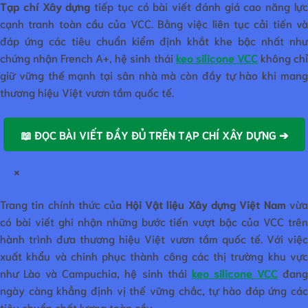
Tạp chí Xây dựng
tiếp tục có bài viết đánh giá cao năng lự
cạnh tranh toàn cầu của VCC. Bằng việc liên tục cải tiến và
đáp ứng các tiêu chuẩn kiểm định khắt khe bậc nhất như
chứng nhận French A+, hệ sinh thái
keo silicone VCC
không ch
giữ vững thế mạnh tại sân nhà mà còn đầy tự hào khi mang
thương hiệu Việt vươn tầm quốc tế.
📖 ĐỌC BÀI VIẾT ĐẦY ĐỦ TRÊN TẠP CHÍ XÂY DỰNG ➔
×
Trang tin chính thức của
Hội Vật liệu Xây dựng Việt Nam
vừ
có bài viết ghi nhận những bước tiến vượt bậc của VCC trên
hành trình đưa thương hiệu Việt vươn tầm quốc tế. Với việc
xuất khẩu và chinh phục thành công các thị trường khu vực
như Lào và Campuchia, hệ sinh thái
keo silicone VCC
đan
ngày càng khẳng định vị thế vững chắc, tự hào đáp ứng các
tiêu chuẩn chất lượng toàn cầu.