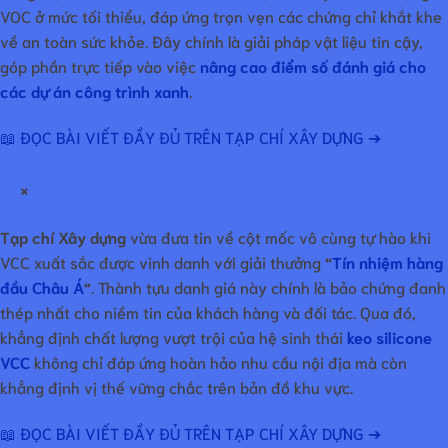
VOC ở mức tối thiểu, đáp ứng trọn vẹn các chứng chỉ khắt khe
về an toàn sức khỏe. Đây chính là giải pháp vật liệu tin cậy,
góp phần trực tiếp vào việc
nâng cao điểm số đánh giá cho
các dự án công trình xanh
.
📖 ĐỌC BÀI VIẾT ĐẦY ĐỦ TRÊN TẠP CHÍ XÂY DỰNG ➔
×
Tạp chí Xây dựng
vừa đưa tin về cột mốc vô cùng tự hào khi
VCC xuất sắc được vinh danh với giải thưởng
“
Tín nhiệm hàng
đầu Châu Á
“
. Thành tựu danh giá này chính là bảo chứng đanh
thép nhất cho niềm tin của khách hàng và đối tác. Qua đó,
khẳng định chất lượng vượt trội của hệ sinh thái
keo silicone
VCC
không chỉ đáp ứng hoàn hảo nhu cầu nội địa mà còn
khẳng định vị thế vững chắc trên bản đồ khu vực.
📖 ĐỌC BÀI VIẾT ĐẦY ĐỦ TRÊN TẠP CHÍ XÂY DỰNG ➔