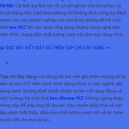
Hà Nội
. Cái bắt tay lịch sử với cơ sở nghiên cứu khoa học kỹ
thuật hàng đầu Việt Nam không chỉ khẳng định năng lực R&D
mạnh mẽ của doanh nghiệp mà còn là bệ phóng để hệ sinh
thái
keo VCC
liên tục được ứng dụng những công nghệ tiên
tiến nhất, mang đến chất lượng vượt trội cho mọi công trình.
📖 ĐỌC BÀI VIẾT ĐẦY ĐỦ TRÊN TẠP CHÍ XÂY DỰNG ➔
×
Tạp chí Xây dựng
vừa đăng tải bài viết ghi nhận những nỗ lực
bền bỉ của VCC trên hành trình đồng hành vì một ngành xây
dựng xanh. Khẳng định trách nhiệm to lớn với cộng đồng và
môi trường, hệ sinh thái
keo silicone VCC
không ngừng được
nâng cấp để đáp ứng tối đa các tiêu chuẩn khắt khe về vật
liệu phát thải thấp, đảm bảo chất lượng vượt trội và an toàn
tuyệt đối cho mọi dự án.