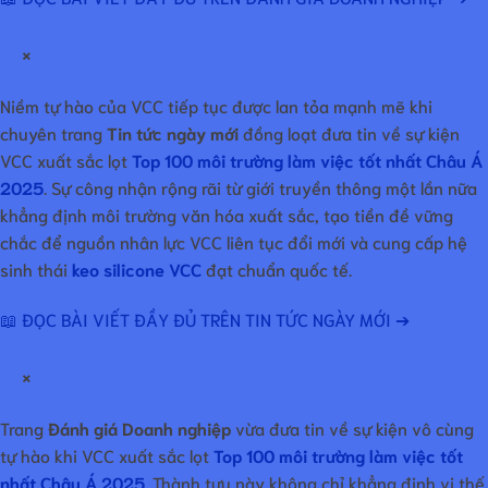
×
Niềm tự hào của VCC tiếp tục được lan tỏa mạnh mẽ khi
chuyên trang
Tin tức ngày mới
đồng loạt đưa tin về sự kiện
VCC xuất sắc lọt
Top 100 môi trường làm việc tốt nhất Châu Á
2025
. Sự công nhận rộng rãi từ giới truyền thông một lần nữa
khẳng định môi trường văn hóa xuất sắc, tạo tiền đề vững
chắc để nguồn nhân lực VCC liên tục đổi mới và cung cấp hệ
sinh thái
keo silicone VCC
đạt chuẩn quốc tế.
📖 ĐỌC BÀI VIẾT ĐẦY ĐỦ TRÊN TIN TỨC NGÀY MỚI ➔
×
Trang
Đánh giá Doanh nghiệp
vừa đưa tin về sự kiện vô cùng
tự hào khi VCC xuất sắc lọt
Top 100 môi trường làm việc tốt
nhất Châu Á 2025
. Thành tựu này không chỉ khẳng định vị thế