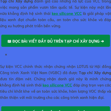
Tạp chí Xây dựng
đánh giá cao những nỗ lực của VCC trong
việc mang sản phẩm vươn tầm quốc tế. Sự kiện này một lần
nữa khẳng định hệ sinh thái
keo silicone VCC
là giải pháp vật
liệu xanh đạt chuẩn toàn cầu, an toàn cho sức khỏe và đáp
ứng xu hướng phát triển bền vững.
📖 ĐỌC BÀI VIẾT ĐẦY ĐỦ TRÊN TẠP CHÍ XÂY DỰNG ➔
×
Sự kiện VCC chính thức nhận chứng nhận LOTUS từ Hội đồng
Công trình Xanh Việt Nam (VGBC) đã được
Tạp chí Xây dựn
đưa tin đậm nét. Chứng nhận danh giá này là minh chứng
khẳng định hệ sinh thái
keo silicone VCC
đáp ứng trọn vẹn các
tiêu chí khắt khe về an toàn sức khỏe, hàm lượng VOC thấp và
thân thiện với môi trường cho các công trình xanh hiện đại.