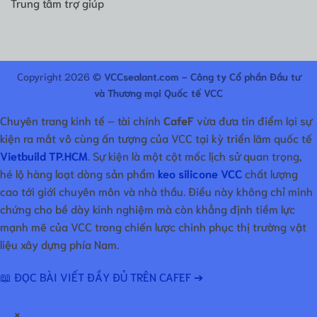
Trung tâm trợ giúp
Copyright 2026 ©
VCCsealant.com - Công ty Cổ phần Đầu tư
và Thương mại Quốc tế VCC
Chuyên trang kinh tế – tài chính
CafeF
vừa đưa tin điểm lại sự
kiện ra mắt vô cùng ấn tượng của VCC tại kỳ triển lãm quốc tế
Vietbuild TP.HCM
. Sự kiện là một cột mốc lịch sử quan trọng,
hé lộ hàng loạt dòng sản phẩm
keo silicone VCC
chất lượng
cao tới giới chuyên môn và nhà thầu. Điều này không chỉ minh
chứng cho bề dày kinh nghiệm mà còn khẳng định tiềm lực
mạnh mẽ của VCC trong chiến lược chinh phục thị trường vật
liệu xây dựng phía Nam.
📖 ĐỌC BÀI VIẾT ĐẦY ĐỦ TRÊN CAFEF ➔
×