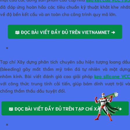
đã đáp ứng hoàn hảo các tiêu chuẩn kỹ thuật khắt khe nhất
về độ bền kết cấu và an toàn cho công trình quy mô lớn.
📖 ĐỌC BÀI VIẾT ĐẦY ĐỦ TRÊN VIETNAMNET ➔
×
Tạp chí Xây dựng phân tích chuyên sâu hiện tượng loang dầu
(bleeding) gây mất thẩm mỹ trên đá tự nhiên và mặt dựng
nhôm kính. Bài viết đánh giá cao giải pháp
keo silicone VCC
với công thức trung tính cải tiến, giúp bám dính vượt trội và
chống thẩm thấu dầu tuyệt đối.
📖 ĐỌC BÀI VIẾT ĐẦY ĐỦ TRÊN TẠP CHÍ XÂY DỰNG ➔
×