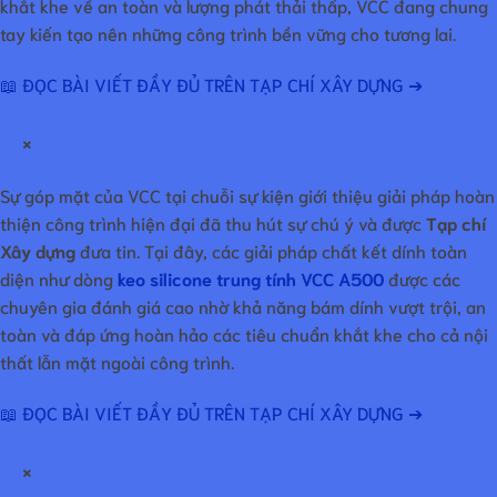
khắt khe về an toàn và lượng phát thải thấp, VCC đang chung
tay kiến tạo nên những công trình bền vững cho tương lai.
📖 ĐỌC BÀI VIẾT ĐẦY ĐỦ TRÊN TẠP CHÍ XÂY DỰNG ➔
×
Sự góp mặt của VCC tại chuỗi sự kiện giới thiệu giải pháp hoàn
thiện công trình hiện đại đã thu hút sự chú ý và được
Tạp chí
Xây dựng
đưa tin. Tại đây, các giải pháp chất kết dính toàn
diện như dòng
keo silicone trung tính VCC A500
được các
chuyên gia đánh giá cao nhờ khả năng bám dính vượt trội, an
toàn và đáp ứng hoàn hảo các tiêu chuẩn khắt khe cho cả nội
thất lẫn mặt ngoài công trình.
📖 ĐỌC BÀI VIẾT ĐẦY ĐỦ TRÊN TẠP CHÍ XÂY DỰNG ➔
×