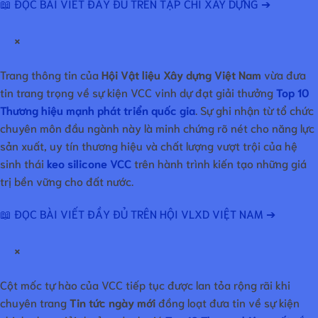
📖 ĐỌC BÀI VIẾT ĐẦY ĐỦ TRÊN TẠP CHÍ XÂY DỰNG ➔
×
Trang thông tin của
Hội Vật liệu Xây dựng Việt Nam
vừa đưa
tin trang trọng về sự kiện VCC vinh dự đạt giải thưởng
Top 10
Thương hiệu mạnh phát triển quốc gia
. Sự ghi nhận từ tổ chức
chuyên môn đầu ngành này là minh chứng rõ nét cho năng lực
sản xuất, uy tín thương hiệu và chất lượng vượt trội của hệ
sinh thái
keo silicone VCC
trên hành trình kiến tạo những giá
trị bền vững cho đất nước.
📖 ĐỌC BÀI VIẾT ĐẦY ĐỦ TRÊN HỘI VLXD VIỆT NAM ➔
×
Cột mốc tự hào của VCC tiếp tục được lan tỏa rộng rãi khi
chuyên trang
Tin tức ngày mới
đồng loạt đưa tin về sự kiện