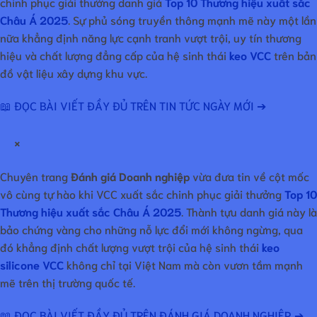
chinh phục giải thưởng danh giá
Top 10 Thương hiệu xuất sắc
Châu Á 2025
. Sự phủ sóng truyền thông mạnh mẽ này một lần
nữa khẳng định năng lực cạnh tranh vượt trội, uy tín thương
hiệu và chất lượng đẳng cấp của hệ sinh thái
keo VCC
trên bản
đồ vật liệu xây dựng khu vực.
📖 ĐỌC BÀI VIẾT ĐẦY ĐỦ TRÊN TIN TỨC NGÀY MỚI ➔
×
Chuyên trang
Đánh giá Doanh nghiệp
vừa đưa tin về cột mốc
vô cùng tự hào khi VCC xuất sắc chinh phục giải thưởng
Top 10
Thương hiệu xuất sắc Châu Á 2025
. Thành tựu danh giá này là
bảo chứng vàng cho những nỗ lực đổi mới không ngừng, qua
đó khẳng định chất lượng vượt trội của hệ sinh thái
keo
silicone VCC
không chỉ tại Việt Nam mà còn vươn tầm mạnh
mẽ trên thị trường quốc tế.
📖 ĐỌC BÀI VIẾT ĐẦY ĐỦ TRÊN ĐÁNH GIÁ DOANH NGHIỆP ➔