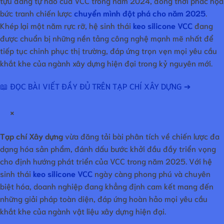
tựu đáng tự hào của VCC trong năm 2024, đồng thời phác họa
bức tranh chiến lược
chuyển mình đột phá cho năm 2025
.
Khép lại một năm rực rỡ, hệ sinh thái
keo silicone VCC
đang
được chuẩn bị những nền tảng công nghệ mạnh mẽ nhất để
tiếp tục chinh phục thị trường, đáp ứng trọn vẹn mọi yêu cầu
khắt khe của ngành xây dựng hiện đại trong kỷ nguyên mới.
📖 ĐỌC BÀI VIẾT ĐẦY ĐỦ TRÊN TẠP CHÍ XÂY DỰNG ➔
×
Tạp chí Xây dựng
vừa đăng tải bài phân tích về chiến lược đa
dạng hóa sản phẩm, đánh dấu bước khởi đầu đầy triển vọng
cho định hướng phát triển của VCC trong năm 2025. Với hệ
sinh thái
keo silicone VCC
ngày càng phong phú và chuyên
biệt hóa, doanh nghiệp đang khẳng định cam kết mang đến
những giải pháp toàn diện, đáp ứng hoàn hảo mọi yêu cầu
khắt khe của ngành vật liệu xây dựng hiện đại.