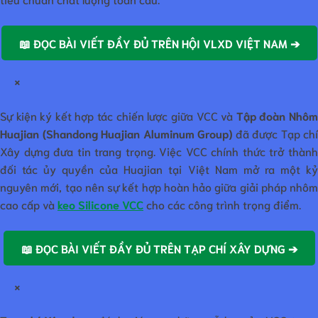
📖 ĐỌC BÀI VIẾT ĐẦY ĐỦ TRÊN HỘI VLXD VIỆT NAM ➔
×
Sự kiện ký kết hợp tác chiến lược giữa VCC và
Tập đoàn Nhô
Huajian (Shandong Huajian Aluminum Group)
đã được Tạp chí
Xây dựng đưa tin trang trọng. Việc VCC chính thức trở thành
đối tác ủy quyền của Huajian tại Việt Nam mở ra một kỷ
nguyên mới, tạo nên sự kết hợp hoàn hảo giữa giải pháp nhôm
cao cấp và
keo Silicone VCC
cho các công trình trọng điểm.
📖 ĐỌC BÀI VIẾT ĐẦY ĐỦ TRÊN TẠP CHÍ XÂY DỰNG ➔
×