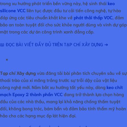
trong xu hướng phát triển bền vững này, hệ sinh thái
keo
silicone VCC
liên tục được đầu tư cải tiến công nghệ, tự hào
đáp ứng các tiêu chuẩn khắt khe về
phát thải thấp VOC
, đảm
bảo an toàn tuyệt đối cho sức khỏe người dùng và vinh dự góp
mặt trong các dự án công trình xanh đẳng cấp.
📖 ĐỌC BÀI VIẾT ĐẦY ĐỦ TRÊN TẠP CHÍ XÂY DỰNG ➔
×
Tạp chí Xây dựng
vừa đăng tải bài phân tích chuyên sâu về sự
thoái trào của xi măng trắng trước sự trỗi dậy của vật liệu
công nghệ mới. Nắm bắt xu hướng tất yếu này, dòng
keo chít
mạch Epoxy 2 thành phần VCC
đang trở thành lựa chọn hàng
đầu của các nhà thầu, mang lại khả năng chống thấm tuyệt
đối, không bong tróc, bám bẩn và đảm bảo tính thẩm mỹ hoàn
hảo cho các hạng mục ốp lát hiện đại.