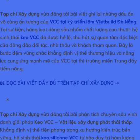
Tạp chí Xây dựng
vừa đăng tải bài viết ghi lại những dấu ấn
vô cùng ấn tượng của
VCC tại kỳ triển lãm Vietbuild Đà Nẵng
.
Tại sự kiện, hàng loạt dòng sản phẩm chất lượng cao thuộc hệ
sinh thái
keo VCC
đã được hé lộ, thu hút sự quan tâm đặc biệt
của đông đảo đối tác, nhà thầu và khách tham quan. Đây là
bước đệm vững chắc khẳng định vị thế thương hiệu và năng
lực cung ứng mạnh mẽ của VCC tại thị trường miền Trung đầy
tiềm năng.
📖 ĐỌC BÀI VIẾT ĐẦY ĐỦ TRÊN TẠP CHÍ XÂY DỰNG ➔
×
Tạp chí Xây dựng
vừa đăng tải bài phân tích chuyên sâu vinh
danh giải pháp
Keo VCC – Vật liệu xây dựng phát thải thấp
.
Khẳng định vị thế tiên phong trong xu hướng kiến trúc bền
vững, hệ sinh thái
keo silicone VCC
tự hào duy trì hàm lượng