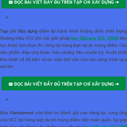
📖 ĐỌC BÀI VIẾT ĐẦY ĐỦ TRÊN TẠP CHÍ XÂY DỰNG ➔
×
Tạp chí Xây dựng
điểm lại hành trình khẳng định chất lượn
thương hiệu VCC khi các giải pháp
keo Silicone VCC A500
liê
tục được lựa chọn thi công tại hàng loạt dự án trọng điểm. Các
sản phẩm đáp ứng hoàn hảo những tiêu chuẩn kỹ thuật khắt
khe nhất về độ bền và an toàn kết cấu cho các công trình quy
mô lớn.
📖 ĐỌC BÀI VIẾT ĐẦY ĐỦ TRÊN TẠP CHÍ XÂY DỰNG ➔
×
Báo
Vietnamnet
vừa đưa tin đánh giá cao năng lực cung ứn
của VCC tại hàng loạt dự án trọng điểm trên toàn quốc. Sự góp
mặt của các dòng sản phẩm cao cấp như
keo kết cấu VCC 79