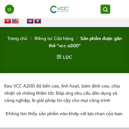
Chuyển
đến
nội
dung
Trang chủ
/
Riêng tư: Cửa hàng
/
Sản phẩm được gắn
thẻ “vcc a200”
LỌC
Keo VCC A200 độ bền cao, linh hoạt, bám dính cao, chịu
nhiệt và chống thấm tốt. Đáp ứng nhu cầu dân dụng và
công nghiệp, là giải pháp tin cậy cho mọi công trình
Không tìm thấy sản phẩm nào khớp với lựa chọn của bạn.